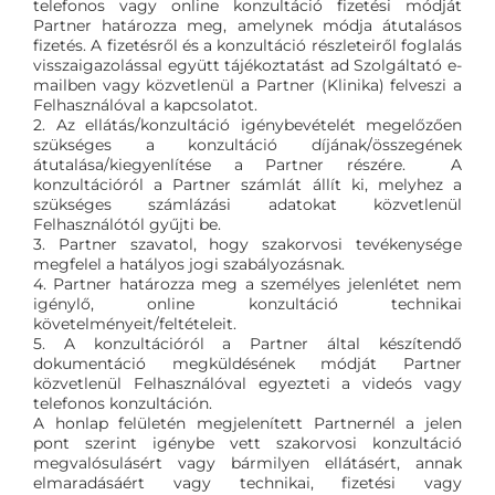
telefonos vagy online konzultáció fizetési módját
Partner határozza meg, amelynek módja átutalásos
fizetés. A fizetésről és a konzultáció részleteiről foglalás
visszaigazolással együtt tájékoztatást ad Szolgáltató e-
mailben vagy közvetlenül a Partner (Klinika) felveszi a
Felhasználóval a kapcsolatot.
2. Az ellátás/konzultáció igénybevételét megelőzően
szükséges a konzultáció díjának/összegének
átutalása/kiegyenlítése a Partner részére. A
konzultációról a Partner számlát állít ki, melyhez a
szükséges számlázási adatokat közvetlenül
Felhasználótól gyűjti be.
3. Partner szavatol, hogy szakorvosi tevékenysége
megfelel a hatályos jogi szabályozásnak.
4. Partner határozza meg a személyes jelenlétet nem
igénylő, online konzultáció technikai
követelményeit/feltételeit.
5. A konzultációról a Partner által készítendő
dokumentáció megküldésének módját Partner
közvetlenül Felhasználóval egyezteti a videós vagy
telefonos konzultáción.
A honlap felületén megjelenített Partnernél a jelen
pont szerint igénybe vett szakorvosi konzultáció
megvalósulásért vagy bármilyen ellátásért, annak
elmaradásáért vagy technikai, fizetési vagy