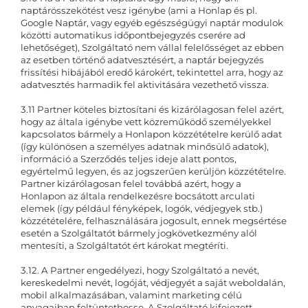
naptárösszekötést vesz igénybe (ami a Honlap és pl.
Google Naptár, vagy egyéb egészségügyi naptár modulok
közötti automatikus időpontbejegyzés cserére ad
lehetőséget), Szolgáltató nem vállal felelősséget az ebben
az esetben történő adatvesztésért, a naptár bejegyzés
frissítési hibájából eredő károkért, tekintettel arra, hogy az
adatvesztés harmadik fel aktivitására vezethető vissza.
3.11 Partner köteles biztosítani és kizárólagosan felel azért,
hogy az általa igénybe vett közreműködő személyekkel
kapcsolatos bármely a Honlapon közzétételre kerülő adat
(így különösen a személyes adatnak minősülő adatok),
információ a Szerződés teljes ideje alatt pontos,
egyértelmű legyen, és az jogszerűen kerüljön közzétételre.
Partner kizárólagosan felel továbbá azért, hogy a
Honlapon az általa rendelkezésre bocsátott arculati
elemek (így például fényképek, logók, védjegyek stb.)
közzétételére, felhasználására jogosult, ennek megsértése
esetén a Szolgáltatót bármely jogkövetkezmény alól
mentesíti, a Szolgáltatót ért károkat megtéríti.
3.12. A Partner engedélyezi, hogy Szolgáltató a nevét,
kereskedelmi nevét, logóját, védjegyét a saját weboldalán,
mobil alkalmazásában, valamint marketing célú
anyagaiban feltüntethesse. A Szolgáltató kifejezett