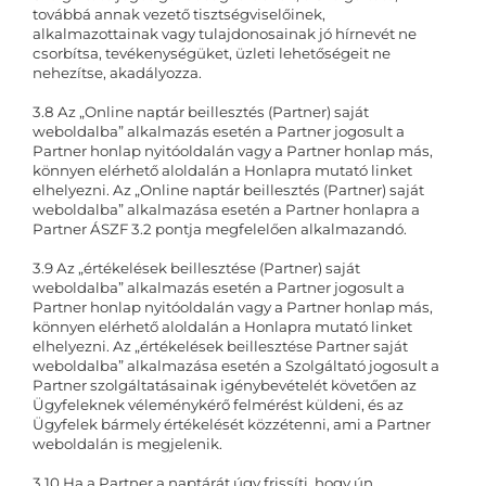
továbbá annak vezető tisztségviselőinek,
alkalmazottainak vagy tulajdonosainak jó hírnevét ne
csorbítsa, tevékenységüket, üzleti lehetőségeit ne
nehezítse, akadályozza.
3.8 Az „Online naptár beillesztés (Partner) saját
weboldalba” alkalmazás esetén a Partner jogosult a
Partner honlap nyitóoldalán vagy a Partner honlap más,
könnyen elérhető aloldalán a Honlapra mutató linket
elhelyezni. Az „Online naptár beillesztés (Partner) saját
weboldalba” alkalmazása esetén a Partner honlapra a
Partner ÁSZF 3.2 pontja megfelelően alkalmazandó.
3.9 Az „értékelések beillesztése (Partner) saját
weboldalba” alkalmazás esetén a Partner jogosult a
Partner honlap nyitóoldalán vagy a Partner honlap más,
könnyen elérhető aloldalán a Honlapra mutató linket
elhelyezni. Az „értékelések beillesztése Partner saját
weboldalba” alkalmazása esetén a Szolgáltató jogosult a
Partner szolgáltatásainak igénybevételét követően az
Ügyfeleknek véleménykérő felmérést küldeni, és az
Ügyfelek bármely értékelését közzétenni, ami a Partner
weboldalán is megjelenik.
3.10 Ha a Partner a naptárát úgy frissíti, hogy ún.