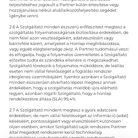
teljesítéséhez jogosult a Partner külön értesítése vagy
hozzájárulása nélkül alvállalkozót/teljesítési segédet
igénybe venni.
2.6 A Szolgáltató minden
és
z
szerű
erőfeszítést megtesz a
szolgáltatás folyamatosságának biztosítása érdekében, de
nem felel azon veszteségekért, adatvesztésért vagy
bármiféle kárért, amelyeket a Honlap meghibásodása,
vagy egyéb elégtelensége okoz. A Partner tudomásul veszi
és elfogadja, hogy a folyamatos üzemeltetés a Szolgáltató
előzetes tudta és szándéka ellenére is megszakadhat.
Szolgáltató törekszik a folyamatos működésre, de leállás
esetén nem vállal felelősséget a foglalási rendszer
ideiglenes üzemhibájáért. Ilyenkor azonban a Szolgáltató
minden
és
z
szerűen
elvárható lépést megtesz annak
érdekében, hogy a szolgáltatás mielőbb újra elérhető
legyen, azonban rögzíti Szolgáltató, hogy a honlap
rendelkezésre állása (SLA) 99,4%.
2.7 A Szolgáltató mindent megtesz a gyors adatcsere
érdekében, de nem vállal felelősséget az információ (adat)
késéséért, pontosságáért vagy elvesztéséért különösen
olyan esetben, amikor Szolgáltató saját rendszere Partner
által megadott rendszerrel kerül technikailag
összekötésre, vagy harmadik személy rendszerének