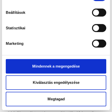
nyilvántartásban. A szolgáltatást a Partner kizárólag saját
hu-cookie-szabalyzat/
felelősségére használja. Partner kötelezettsége, hogy saját
rendszereinek megfelelő védelme, az adatvesztések
Beállítások
elkerülése érdekében a szükséges intézkedéseket
megtegye.
2.9. Szolgáltató nem köteles törölni azon
Statisztikai
páciensvéleményeket, amelyek részletesek, hiteles leírást,
jogosnak tűnő kritikákat tartalmaznak. Szolgáltató
fenntartja a jogot arra, hogy ezen tartalmakat saját
Marketing
szabályai szerint moderálja.
2.10. A Szolgáltató által nyújtott szolgáltatás nem kizárólag
Magyarország területére irányul
, azzal, hogy a pénztári
kártyával kizárólag Magyarország területén nyújtott a jelen
Mindennek a megengedése
ÁSZF alapvető fogalmai szerinti Ellátás/konzultáció vehető
igénybe.
2.11. A Szolgáltató nem avatkozik bele a Partner és Ügyfél
Kiválasztás engedélyezése
közötti jogvitákba, bármilyen vita kialakulásakor a Partner
mentesíti a Szolgáltatót mindennemű igénytől,
követeléstől és kártérítéstől.
Megtagad
2.12. A Szolgáltató fenntartja magának a jogot, hogy
jogszerűtlen, illetve a jelen Partner ÁSZF rendelkezéseibe