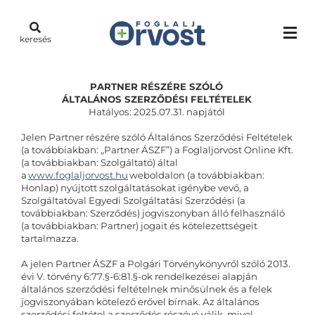
keresés
PARTNER RÉSZÉRE SZÓLÓ
ÁLTALÁNOS SZERZŐDÉSI FELTÉTELEK
Hatályos: 202
5.0
7
.31.
napjától
Jelen Partner részére szóló Általános Szerződési Feltételek
(a továbbiakban: „Partner ÁSZF”) a
Foglaljorvost
Online Kft.
(a továbbiakban: Szolgáltató) által
a
www.foglaljorvost.hu
weboldalon (a továbbiakban:
Honlap) nyújtott szolgáltatásokat igénybe vevő, a
Szolgáltatóval Egyedi Szolgáltatási Szerződési (a
továbbiakban: Szerződés) jogviszonyban álló felhasználó
(a továbbiakban: Partner) jogait és kötelezettségeit
tartalmazza.
A jelen Partner ÁSZF a Polgári Törvénykönyvről szóló 2013.
évi V. törvény 6:77.§-6:81.§-ok rendelkezései alapján
általános szerződési feltételnek minősülnek és a felek
jogviszonyában kötelező erővel bírnak. Az általános
szerződési feltétel a szerződés részévé válik, mivel