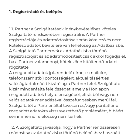
1. Regisztráció és belépés
1.1. Partner a Szolgáltatások igénybevételéhez köteles
Szolgáltató rendszerében regisztrálni. A Partner
regisztrációja és adatmódosítása során kötelező és nem
kötelező adatok bevitelére van lehetőség az Adatbázisba.
A Szolgáltató Partnernek az Adatbázisba történő
regisztrációját és az adatmódosítást csak akkor fogadja el,
ha a Partner valamennyi, kötelezően kitöltendő adatot
rögzítette.
A megadott adatok (pl.: rendelő címe, e-mailcím,
telefonszám stb.) pontosságáért, aktualitásáért és
valóságtartalmáért kizárólag a Partner felel. Szolgáltató
kizár mindenfajta felelősséget, amely a Honlapon
megadott adatok helytelenségéből, elírásból vagy nem
valós adatok megadásával összefüggésben merül fel.
Szolgáltatót a Partner által tévesen és/vagy pontatlanul
megadott adatokra visszavezethető problémáért, hibáért
semminemű felelősség nem terheli.
1.2. A Szolgáltató javasolja, hogy a Partner rendszeresen
módosítsa az Adatbázisba történő belépéshez használt