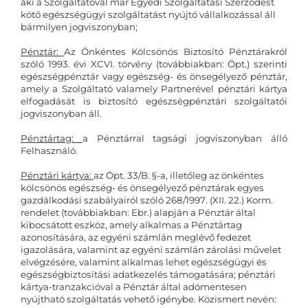
aki a Szolgáltatóval már Egyedi Szolgáltatási Szerződést
kötő egészségügyi szolgáltatást nyújtó vállalkozással áll
bármilyen jogviszonyban;
Pénztár:
Az Önkéntes Kölcsönös Biztosító Pénztárakról
szóló 1993. évi XCVI. törvény (továbbiakban:
Öpt
.) szerinti
egészségpénztár vagy egészség- és önsegélyező pénztár,
amely a Szolgáltató valamely Partnerével pénztári kártya
elfogadását is biztosító egészségpénztári szolgáltatói
jogviszonyban áll.
Pénztártag:
a Pénztárral tagsági jogviszonyban álló
Felhasználó.
Pénztári kártya:
az
Öpt
. 33/B. §-a, illetőleg
az
önkéntes
kölcsönös egészség- és önsegélyező pénztárak egyes
gazdálkodási szabályairól szóló 268/1997. (XII. 22.) Korm.
rendelet (továbbiakban:
Ebr
.) alapján a Pénztár által
kibocsátott eszköz, amely alkalmas a Pénztártag
azonosítására, az egyéni számlán meglévő fedezet
igazolására, valamint az egyéni számlán zárolási művelet
elvégzésére, valamint alkalmas lehet egészségügyi és
egészségbiztosítási adatkezelés támogatására; pénztári
kártya-tranzakcióval a Pénztár által adómentesen
nyújtható szolgáltatás vehető igénybe.
Közismert nevén: