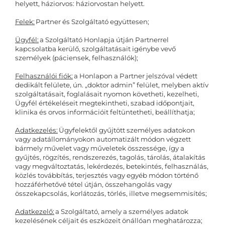
helyett,
háziorvos
: háziorvostan helyett.
Felek:
Partner és Szolgáltató együttesen;
Ügyfél:
a Szolgáltató Honlapja útján Partnerrel
kapcsolatba kerülő, szolgáltatásait igénybe vevő
személyek (páciensek, felhasználók);
Felhasználói fiók:
a Honlapon a Partner jelszóval védett
dedikált felülete, ún. „doktor
admin
” felület, melyben aktív
szolgáltatásait, foglalásait nyomon követheti, kezelheti,
Ügyfél értékeléseit megtekintheti, szabad időpontjait,
klinika és orvos információit feltüntetheti, beállíthatja;
Adatkezelés:
Ügyfelektől gyűjtött személyes adatokon
vagy adatállományokon automatizált módon végzett
bármely művelet vagy műveletek összessége, így a
gyűjtés, rögzítés, rendszerezés, tagolás, tárolás, átalakítás
vagy megváltoztatás, lekérdezés, betekintés, felhasználás,
közlés továbbítás, terjesztés vagy egyéb módon történő
hozzáférhetővé tétel útján, összehangolás vagy
összekapcsolás, korlátozás, törlés, illetve megsemmisítés;
Adatkezelő:
a Szolgáltató, amely a személyes adatok
kezelésének céljait és eszközeit önállóan meghatározza;