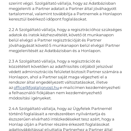
szerint végzi. Szolgáltató vállalja, hogy az Adatbázisban
megjeleníti a Partner adatait a Partner által jóváhagyott
tartalommal, valamint továbbítja a Partnernek a Honlapon
keresztül beérkező időpont foglalásokat.
2.2 A Szolgáltató vállalja, hogy a regisztrációhoz szükséges
adatok és iratok kézhezvételét, követő öt munkanapon
belül elvégzi a Partner regisztrációját és Partner
jóváhagyását követő 5 munkanapon belül elvégzi Partner
megjelenítését az Adatbázisban és a Honlapon.
2.3 A Szolgáltató vállalja, hogy a regisztrációt és
közzétételt követően az adatfrissítés céljából jelszóval
védett adminisztrációs felületet biztosít Partner számára a
Honlapon, ahol a Partner saját maga végezheti el a
rendszer által engedélyezett változtatásokat, illetve
az
office@foglaljorvost.hu
e-mailcímen kezdeményezheti
a felhasználói fiókjában nem kezdeményezhető
módosítási igényeket.
2.4 A Szolgáltató vállalja, hogy az Ügyfelek Partnernél
történő foglalásait a rendszerében nyilvántartja és
és
z
szerűen
elvárható intézkedéseket tesz azért, hogy a
Honlap útján a Partner részére érkezett foglalásokat
adattovábbítással eljuttatja Partnerhez a Partner által