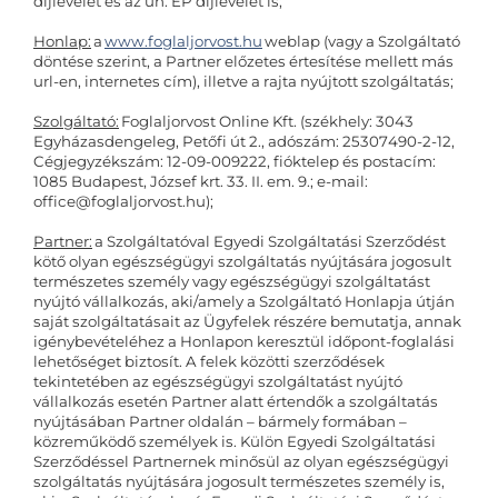
díjlevelet és az ún. EP díjlevelet is;
Honlap:
a
www.foglaljorvost.hu
weblap (vagy a Szolgáltató
döntése szerint, a Partner előzetes értesítése mellett más
url-en
, internetes cím), illetve a rajta nyújtott szolgáltatás;
Szolgáltató:
Foglaljorvost
Online Kft. (székhely: 3043
Egyházasdengeleg, Petőfi út 2., adószám: 25307490-2-12,
Cégjegyzékszám: 12-09-009222, fióktelep és postacím:
1085 Budapest, József krt. 33. II. em. 9.; e-mail:
office@foglaljorvost.hu);
Partner:
a Szolgáltatóval Egyedi Szolgáltatási Szerződést
kötő olyan egészségügyi szolgáltatás nyújtására jogosult
természetes személy vagy egészségügyi szolgáltatást
nyújtó vállalkozás, aki/amely a Szolgáltató Honlapja útján
saját szolgáltatásait az Ügyfelek részére bemutatja, annak
igénybevételéhez a Honlapon keresztül időpont-foglalási
lehetőséget biztosít. A felek közötti szerződések
tekintetében az egészségügyi szolgáltatást nyújtó
vállalkozás esetén Partner alatt értendők a szolgáltatás
nyújtásában Partner oldalán – bármely formában –
közreműködő személyek is. Külön Egyedi Szolgáltatási
Szerződéssel Partnernek minősül az olyan egészségügyi
szolgáltatás nyújtására jogosult természetes személy is,