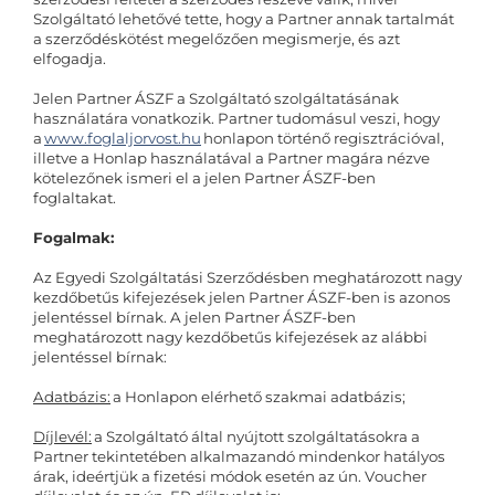
Szolgáltató lehetővé tette, hogy a Partner annak tartalmát
a szerződéskötést megelőzően megismerje, és azt
elfogadja.
Jelen Partner ÁSZF a Szolgáltató szolgáltatásának
használatára vonatkozik. Partner tudomásul veszi, hogy
a
www.foglaljorvost.hu
honlapon történő regisztrációval,
illetve a Honlap használatával a Partner magára nézve
kötelezőnek ismeri el a jelen Partner ÁSZF-ben
foglaltakat.
Fogalmak:
Az Egyedi Szolgáltatási Szerződésben meghatározott nagy
kezdőbetűs kifejezések jelen Partner ÁSZF-ben is azonos
jelentéssel bírnak. A jelen Partner ÁSZF-ben
meghatározott nagy kezdőbetűs kifejezések az alábbi
jelentéssel bírnak:
Adatbázis:
a Honlapon elérhető szakmai adatbázis;
Díjlevél:
a Szolgáltató által nyújtott szolgáltatásokra a
Partner tekintetében alkalmazandó mindenkor hatályos
árak
, ideértjük a fizetési módok esetén az ún.
Voucher