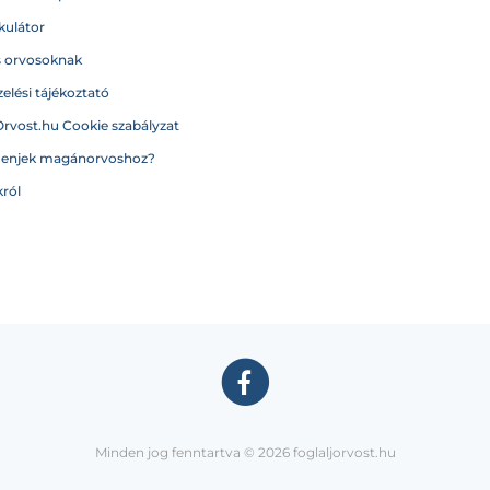
kulátor
s orvosoknak
elési tájékoztató
Orvost.hu Cookie szabályzat
menjek magánorvoshoz?
ról
Minden jog fenntartva © 2026 foglaljorvost.hu