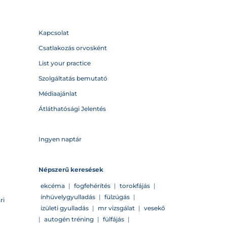
Kapcsolat
Csatlakozás orvosként
List your practice
Szolgáltatás bemutató
Médiaajánlat
Átláthatósági Jelentés
Ingyen naptár
Népszerű keresések
ekcéma
|
fogfehérítés
|
torokfájás
|
ínhüvelygyulladás
|
fülzúgás
|
ri
izületi gyulladás
|
mr vizsgálat
|
vesekő
|
autogén tréning
|
fülfájás
|