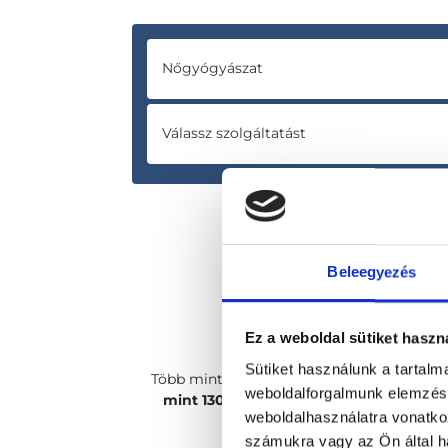
Nőgyógyászat
Válassz szolgáltatást
Beleegyezés
Ez a weboldal sütiket haszn
Sütiket használunk a tartal
Több mint
2400 magánorvosunk, több
weboldalforgalmunk elemzésé
mint 130 szakterületen
csak rád vár!
weboldalhasználatra vonatko
számukra vagy az Ön által ha