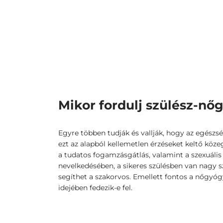
Mikor fordulj szülész-n
Egyre többen tudják és vallják, hogy az egés
ezt az alapból kellemetlen érzéseket keltő köz
a tudatos fogamzásgátlás, valamint a szexuáli
nevelkedésében, a sikeres szülésben van nagy 
segíthet a szakorvos. Emellett fontos a nőgyóg
idejében fedezik-e fel.