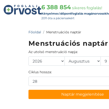
6 388 854
sikeres foglalás!
Kényelmes időpontfoglalás magánorvosokh
2011 óta a páciensekért
Főoldal
Menstruációs naptár
Menstruációs naptár
Az utolsó menstruáció napja:
Ciklus hossza:
Naptár megjelenítése