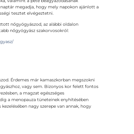
aka, valamint a pete beágyazódásának
a naptár megadja, hogy mely napokon ajánlott a
sségi tesztet elvégeztetni.
tott nőgyógyászod, az alábbi oldalon
ltabb nőgyógyász szakorvosokról:
ogyasz/
gyászod. Érdemes már kamaszkorban megszokni
ógyászhoz, vagy sem. Bizonyos kor felett fontos
rvezésben, a magzat egészséges
 pedig a menopauza tüneteinek enyhítésében
es kezelésében nagy szerepe van annak, hogy