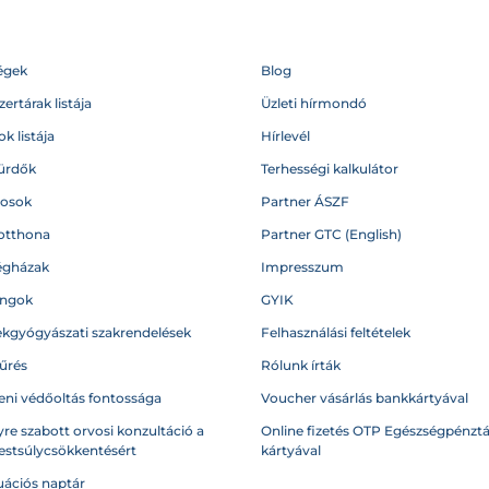
égek
Blog
ertárak listája
Üzleti hírmondó
k listája
Hírlevél
ürdők
Terhességi kalkulátor
vosok
Partner ÁSZF
otthona
Partner GTC (English)
égházak
Impresszum
angok
GYIK
kgyógyászati szakrendelések
Felhasználási feltételek
űrés
Rólunk írták
eni védőoltás fontossága
Voucher vásárlás bankkártyával
re szabott orvosi konzultáció a
Online fizetés OTP Egészségpénztá
testsúlycsökkentésért
kártyával
ációs naptár