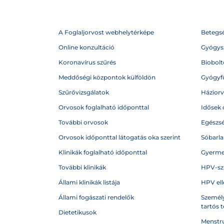
A Foglaljorvost webhelytérképe
Betegs
Online konzultáció
Gyógysz
Koronavírus szűrés
Biobolto
Meddőségi központok külföldön
Gyógyf
Szűrővizsgálatok
Házior
Orvosok foglalható időponttal
Idősek 
További orvosok
Egészs
Orvosok időponttal látogatás oka szerint
Sóbarl
Klinikák foglalható időponttal
Gyerme
További klinikák
HPV-sz
Állami klinikák listája
HPV ell
Állami fogászati rendelők
Személy
tartós 
Dietetikusok
Menstru