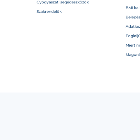
Gyógyászati segédeszközök
BMI kal
Szakrendelők
Belépé
Adatkez
Foglalj
Miért 
Magunk