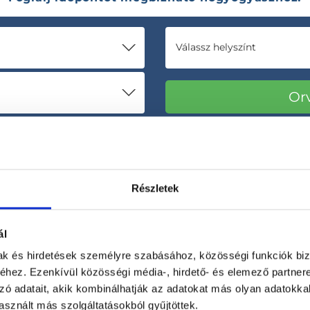
Válassz helyszínt
Részletek
ál
mak és hirdetések személyre szabásához, közösségi funkciók biz
Korábbi páciensek
300 000 valós
hez. Ezenkívül közösségi média-, hirdető- és elemező partner
véleménye
segít a döntésben!
zó adatait, akik kombinálhatják az adatokat más olyan adatokka
sznált más szolgáltatásokból gyűjtöttek.