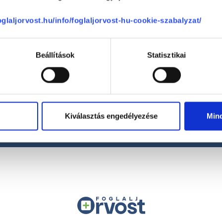
foglaljorvost.hu/info/foglaljorvost-hu-cookie-szabalyzat/
Beállítások
Statisztikai
Telefon
+36 1 700-1398
(H-P: 8:00-20:00)
Segíthetünk?
Email
office@foglaljorvost.hu
Kiválasztás engedélyezése
Min