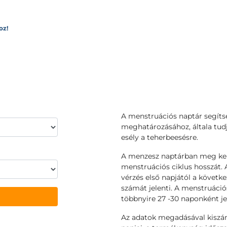
oz!
A menstruációs naptár segítsé
meghatározásához, általa tu
esély a teherbeesésre.
A menzesz naptárban meg kell
menstruációs ciklus hosszát. 
vérzés első napjától a követk
számát jelenti. A menstruáció
többnyire 27 -30 naponként jel
Az adatok megadásával kiszám