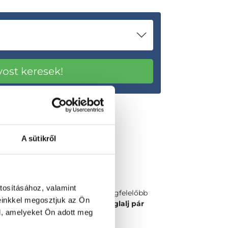
A sütikről
tosításához, valamint
Válaszd ki a számodra legmegfelelőbb
einkkel megosztjuk az Ön
időpontot vagy orvost és
foglalj pár
l, amelyeket Ön adott meg
kattintással!