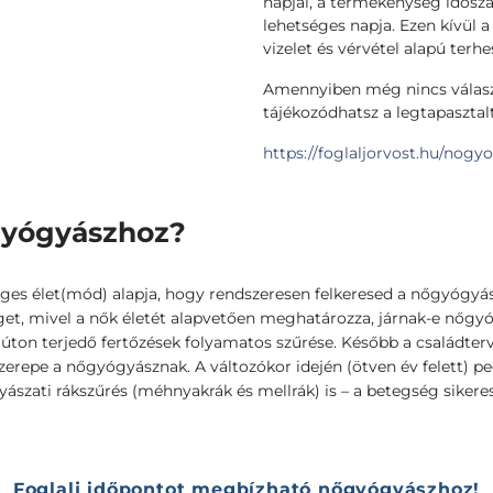
napjai, a termékenység idősz
lehetséges napja. Ezen kívül 
vizelet és vérvétel alapú terhe
Amennyiben még nincs válasz
tájékozódhatsz a legtapaszta
https://foglaljorvost.hu/nogy
őgyógyászhoz?
zséges élet(mód) alapja, hogy rendszeresen felkeresed a nőgyó
eget, mivel a nők életét alapvetően meghatározza, járnak-e nőgy
s úton terjedő fertőzések folyamatos szűrése. Később a családte
szerepe a nőgyógyásznak. A változókor idején (ötven év felett)
yászati rákszűrés (méhnyakrák és mellrák) is – a betegség siker
Foglalj időpontot megbízható nőgyógyászhoz!