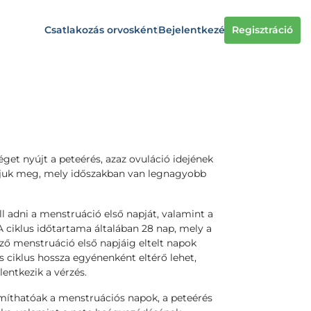
Csatlakozás orvosként
Bejelentkezés
Regisztráció
get nyújt a peteérés, azaz ovuláció idejének
djuk meg, mely időszakban van legnagyobb
 adni a menstruáció első napját, valamint a
A ciklus időtartama általában 28 nap, mely a
ező menstruáció első napjáig eltelt napok
s ciklus hossza egyénenként eltérő lehet,
entkezik a vérzés.
íthatóak a menstruációs napok, a peteérés