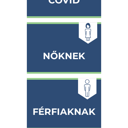
COVID
NŐKNEK
FÉRFIAKNAK