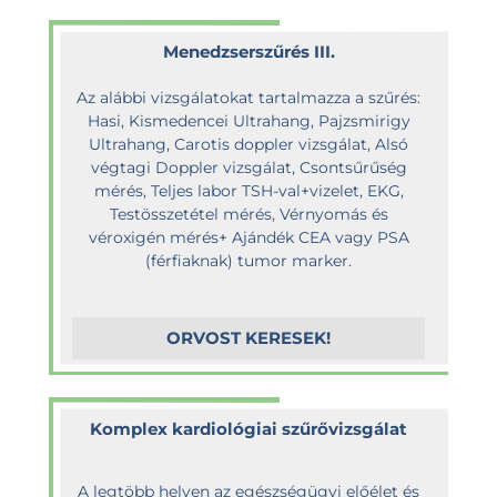
Menedzserszűrés III.
Az alábbi vizsgálatokat tartalmazza a szűrés:
Hasi, Kismedencei Ultrahang, Pajzsmirigy
Ultrahang, Carotis doppler vizsgálat, Alsó
végtagi Doppler vizsgálat, Csontsűrűség
mérés, Teljes labor TSH-val+vizelet, EKG,
Testösszetétel mérés, Vérnyomás és
véroxigén mérés+ Ajándék CEA vagy PSA
(férfiaknak) tumor marker.
ORVOST KERESEK!
Komplex kardiológiai szűrővizsgálat
A legtöbb helyen az egészségügyi előélet és