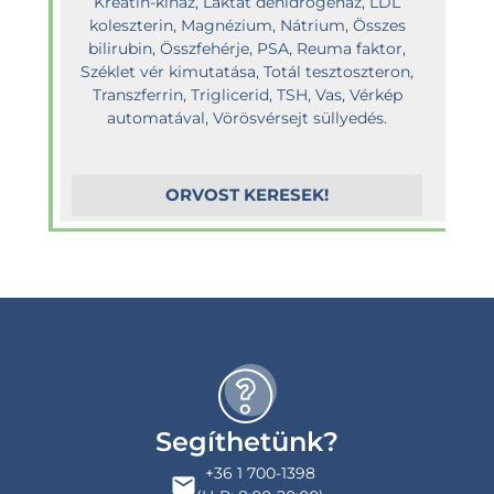
Kreatin-kináz, Laktát dehidrogenáz, LDL
koleszterin, Magnézium, Nátrium, Összes
bilirubin, Összfehérje, PSA, Reuma faktor,
Széklet vér kimutatása, Totál tesztoszteron,
Transzferrin, Triglicerid, TSH, Vas, Vérkép
automatával, Vörösvérsejt süllyedés.
ORVOST KERESEK!
Segíthetünk?
+36 1 700-1398