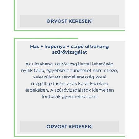
ORVOST KERESEK!
Has + koponya + csípő ultrahang
szűrővizsgálat
Az ultrahang szűrővizsgálattal lehetőség
nyílik több, egyébként tüneteket nem okozó,
veleszületett rendellenesség korai
megállapítására azok korai kezelése
érdekében. A szűrővizsgálatok kiemelten
fontosak gyermekkorban!
ORVOST KERESEK!