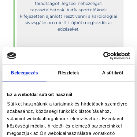
fáradtságot, légzési nehézséget
tapasztalhatnak. Aktív sportolóknak
kifejezetten ajánlott részt venni a kardiológiai
kivizsgáláson mielőtt újból megkezdik az
edzéseket.
ORVOST KERESEK!
Beleegyezés
Részletek
A sütikről
POST-COVID Basic Menedzserszűrés
Ez a weboldal sütiket használ
Ha a lezajlott betegség után olyan
elváltozásokat tapasztal magán, amelyek
Sütiket használunk a tartalmak és hirdetések személyre
korábban nem álltak fenn, érdemes a szűrést
szabásához, közösségi funkciók biztosításához,
elvégeztetni. Az alábbi vizsgálatokat
valamint weboldalforgalmunk elemzéséhez. Ezenkívül
tartalmazza: Alap laborcsomag, Szív-
közösségi média-, hirdető- és elemező partnereinkkel
érrendszeri vizsgálatok, Pulmonológiai
vizsgálatok, Belgyógyászati vizsgálatok,
megosztjuk az Ön weboldalhasználatra vonatkozó