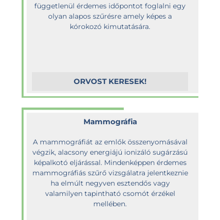
függetlenül érdemes időpontot foglalni egy
olyan alapos szűrésre amely képes a
kórokozó kimutatására.
ORVOST KERESEK!
Mammográfia
A mammográfiát az emlők összenyomásával
végzik, alacsony energiájú ionizáló sugárzású
képalkotó eljárással. Mindenképpen érdemes
mammográfiás szűrő vizsgálatra jelentkeznie
ha elmúlt negyven esztendős vagy
valamilyen tapintható csomót érzékel
mellében.