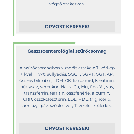
végző szakorvos.
ORVOST KERESEK!
Gasztroenterológiai szűrőcsomag
A szűrőcsomagban vizsgált értékek: T. vérkép
+ kvali + vvt. süllyedés, SGOT, SGPT, GGT, AP,
összes bilirubin, LDH, CK, karbamid, kreatinin,
húgysav, vércukor, Na, K, Ca, Mg, foszfát, vas,
transzferrin, ferritin, összfehérje, albumin,
CRP, összkoleszterin, LDL, HDL, triglicerid,
amiláz, lipáz, széklet vér, T. vizelet + üledék.
ORVOST KERESEK!