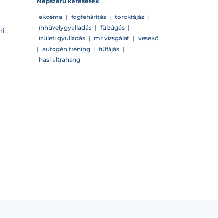
Népszerű keresések
ekcéma
|
fogfehérítés
|
torokfájás
|
ínhüvelygyulladás
|
fülzúgás
|
ri
izületi gyulladás
|
mr vizsgálat
|
vesekő
|
autogén tréning
|
fülfájás
|
hasi ultrahang