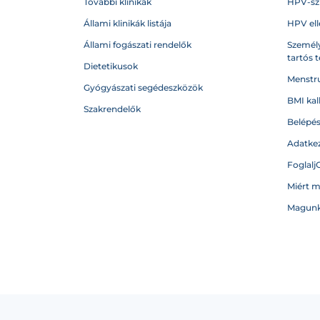
További klinikák
HPV-sz
Állami klinikák listája
HPV ell
Állami fogászati rendelők
Személy
tartós 
Dietetikusok
Menstru
Gyógyászati segédeszközök
BMI kal
Szakrendelők
Belépé
Adatkez
Foglalj
Miért 
Magunk