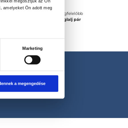
einkkel megosztjuk az Ön
l, amelyeket Ön adott meg
Válaszd ki a számodra legmegfelelőbb
időpontot vagy orvost és
foglalj pár
kattintással!
Marketing
dennek a megengedése