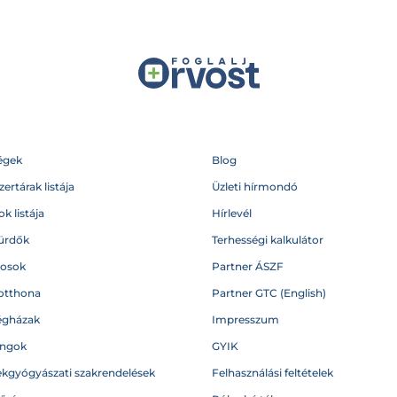
égek
Blog
ertárak listája
Üzleti hírmondó
k listája
Hírlevél
ürdők
Terhességi kalkulátor
vosok
Partner ÁSZF
otthona
Partner GTC (English)
égházak
Impresszum
angok
GYIK
kgyógyászati szakrendelések
Felhasználási feltételek