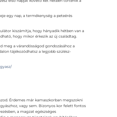
sz első napját követő két hétben történik a
ideje egy nap, a termékenység a peteérés
ulátor kiszámítja, hogy hányadik hétben van a
ató, hogy mikor érkezik az új családtag.
d meg a várandósságod gondozásához a
dalon tájékozódhatsz a legjobb szülész-
ogyasz/
gyászod. Érdemes már kamaszkorban megszokni
ógyászhoz, vagy sem. Bizonyos kor felett fontos
rvezésben, a magzat egészséges