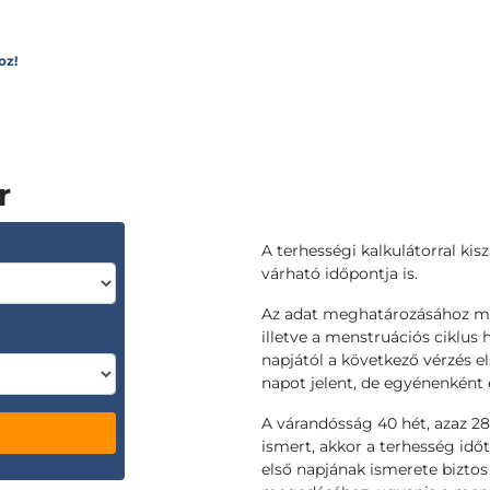
oz!
r
A terhességi kalkulátorral kis
várható időpontja is.
Az adat meghatározásához meg
illetve a menstruációs ciklus 
napjától a következő vérzés e
napot jelent, de egyénenként e
A várandósság 40 hét, azaz 2
ismert, akkor a terhesség id
első napjának ismerete biztos