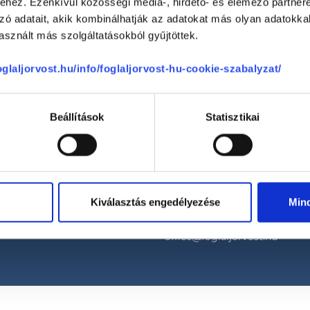
hez. Ezenkívül közösségi média-, hirdető- és elemező partner
zó adatait, akik kombinálhatják az adatokat más olyan adatokka
Korábbi páciensek
300 000 valós
sznált más szolgáltatásokból gyűjtöttek.
véleménye
segít a döntésben!
foglaljorvost.hu/info/foglaljorvost-hu-cookie-szabalyzat/
Beállítások
Statisztikai
Telefon
+36 1 700-1398
Kiválasztás engedélyezése
Min
(H-P: 8:00-20:00)
Segíthetünk?
Email
office@foglaljorvost.hu