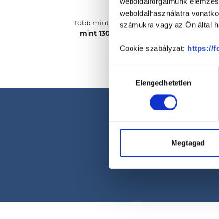
weboldalforgalmunk elemzésé
weboldalhasználatra vonatko
Több mint
2400 magánorvosunk, több
számukra vagy az Ön által ha
mint 130 szakterületen
csak rád vár!
Cookie szabályzat:
https://
Hozzájárulás
Elengedhetetlen
kiválasztása
Megtagad