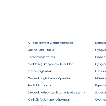
A Foglaljorvost webhelytérképe
Betegs
Online konzultáció
Gyógysz
Koronavírus szűrés
Biobolto
Meddőségi központok külföldön
Gyógyf
Szűrővizsgálatok
Házior
Orvosok foglalható időponttal
Idősek 
További orvosok
Egészs
Orvosok időponttal látogatás oka szerint
Sóbarl
Klinikák foglalható időponttal
Gyerme