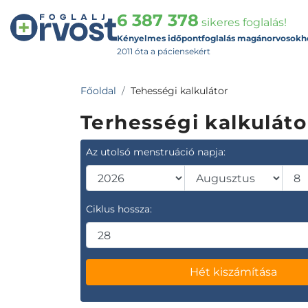
6 387 378
sikeres foglalás!
Kényelmes időpontfoglalás magánorvosokh
2011 óta a páciensekért
Főoldal
Tehességi kalkulátor
Terhességi kalkuláto
Az utolsó menstruáció napja:
Ciklus hossza:
Hét kiszámítása