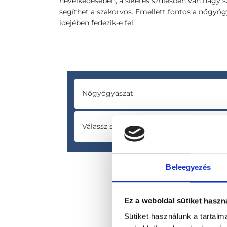
nevelkedésében, a sikeres szülésben van nagy 
segíthet a szakorvos. Emellett fontos a nőgyóg
idejében fedezik-e fel.
Nőgyógyászat
Válassz szolgáltatást
Beleegyezés
Ez a weboldal sütiket haszn
Sütiket használunk a tartal