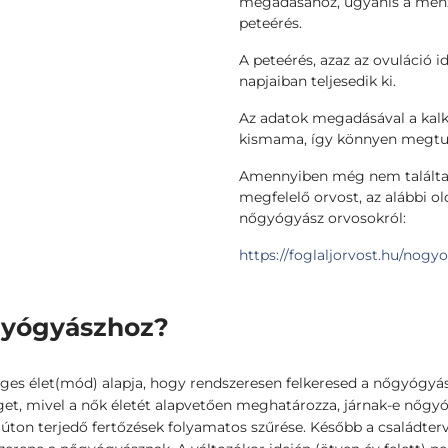
megadásához, ugyanis a menze
peteérés.
A peteérés, azaz az ovuláció 
napjaiban teljesedik ki.
Az adatok megadásával a kalk
kismama, így könnyen megtudh
Amennyiben még nem találta
megfelelő orvost, az alábbi ol
nőgyógyász orvosokról:
https://foglaljorvost.hu/nogy
őgyógyászhoz?
zséges élet(mód) alapja, hogy rendszeresen felkeresed a nőgyó
eget, mivel a nők életét alapvetően meghatározza, járnak-e nőgy
s úton terjedő fertőzések folyamatos szűrése. Később a családte