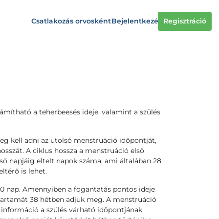
Csatlakozás orvosként
Bejelentkezés
Regisztráció
zámítható a teherbeesés ideje, valamint a szülés
 kell adni az utolsó menstruáció időpontját,
hosszát. A ciklus hossza a menstruáció első
lső napjáig eltelt napok száma, ami általában 28
ltérő is lehet.
80 nap. Amennyiben a fogantatás pontos ideje
őtartamát 38 hétben adjuk meg. A menstruáció
 információ a szülés várható időpontjának