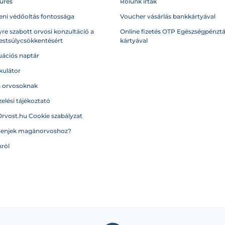
űrés
Rólunk írták
eni védőoltás fontossága
Voucher vásárlás bankkártyával
re szabott orvosi konzultáció a
Online fizetés OTP Egészségpénztá
testsúlycsökkentésért
kártyával
ációs naptár
kulátor
s orvosoknak
elési tájékoztató
Orvost.hu Cookie szabályzat
menjek magánorvoshoz?
ról