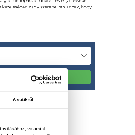
 pedig a menopauza tüneteinek enyhítésében
es kezelésében nagy szerepe van annak, hogy
A sütikről
tosításához, valamint