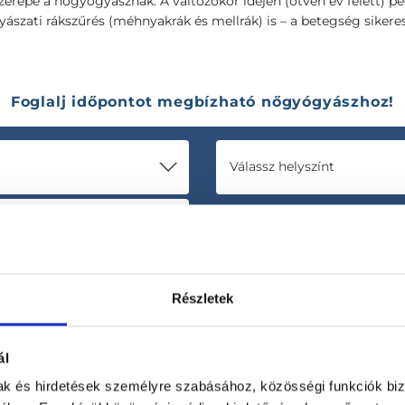
szerepe a nőgyógyásznak. A változókor idején (ötven év felett)
yászati rákszűrés (méhnyakrák és mellrák) is – a betegség siker
Foglalj időpontot megbízható nőgyógyászhoz!
Válassz helyszínt
Részletek
ál
mak és hirdetések személyre szabásához, közösségi funkciók biz