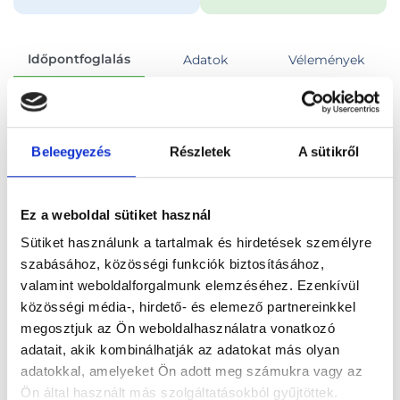
Időpontfoglalás
Adatok
Vélemények
Foglalj időpontot
Beleegyezés
Részletek
A sütikről
Összes szakterület
Bőrgyógyászati szakorvosi vizsgálat
Ez a weboldal sütiket használ
Sütiket használunk a tartalmak és hirdetések személyre
szabásához, közösségi funkciók biztosításához,
valamint weboldalforgalmunk elemzéséhez. Ezenkívül
Főoldal
Orvosok
Bőrgyógyász
közösségi média-, hirdető- és elemező partnereinkkel
megosztjuk az Ön weboldalhasználatra vonatkozó
Bőrgyógyász, Budapest, XIII. kerület
adatait, akik kombinálhatják az adatokat más olyan
adatokkal, amelyeket Ön adott meg számukra vagy az
Dr. Hoffer Judit
Ön által használt más szolgáltatásokból gyűjtöttek.