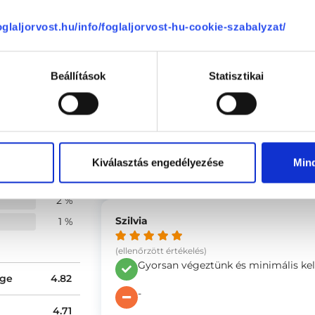
Darvas-Esztétika Anti-aging és Bőrgy
1111
Budapest, XI. kerület
,
Egry József utc
foglaljorvost.hu/info/foglaljorvost-hu-cookie-szabalyzat/
ia vélemények
Beállítások
Statisztikai
Tóth
(ellenőrzött értékelés)
87 %
A doktornő kedves, barátságos. Odaf
9 %
Kiválasztás engedélyezése
Min
-
1 %
2 %
Szilvia
1 %
(ellenőrzött értékelés)
Gyorsan végeztünk és minimális ke
ége
4.82
-
4.71