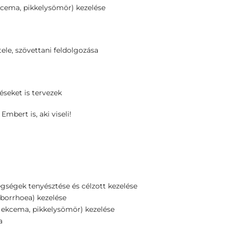
kcema, pikkelysömör) kezelése
ele, szövettani feldolgozása
éseket is tervezek
mbert is, aki viseli!
egségek tenyésztése és célzott kezelése
borrhoea) kezelése
 ekcema, pikkelysömör) kezelése
a