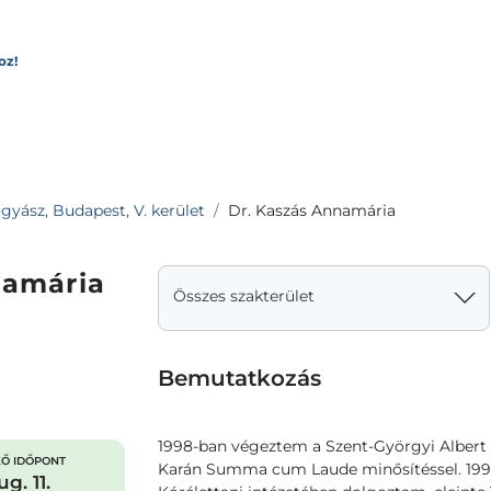
oz!
yász, Budapest, V. kerület
Dr. Kaszás Annamária
namária
Összes szakterület
Bemutatkozás
1998-ban végeztem a Szent-Györgyi Alber
Ő IDŐPONT
Karán Summa cum Laude minősítéssel. 199
g. 11.