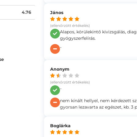
4.76
János
(ellenőrzött értékelés)
Alapos, körülekintő kivizsgálás, diag
gyógyszerfelírás.
-
se
Anonym
(ellenőrzött értékelés)
-
nem kínált hellyel, nem kérdezett s
gyorsan lezavarta az egészet, kb. 3 
Boglárka