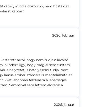
 titkárnő, mind a doktornő, nem húzták az
választ kaptam
2026. február
ékoztatott arról, hogy nem tudja a kiváltó
em. Mindezt úgy, hogy még el sem tudtam
r a helyzetet is befolyásolni tudja. Nem
y laikus ember számára is megtalálható az
y cikket, ahonnan felolvasta a lehetséges
láltam. Semmivel sem lettem előrébb a
2026. január