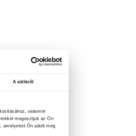
A sütikről
tosításához, valamint
einkkel megosztjuk az Ön
1 / 2
l, amelyeket Ön adott meg