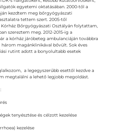
 TDK-s hallgatóként, később kutatóorvosként,
allgatók egyetemi oktatásában. 2000-től a
áján kezdtem meg bőrgyógyászati
sztalatra tettem szert. 2005-től
 Kórház Bőrgyógyászati Osztályán folytattam,
ban szereztem meg. 2012-2015-ig a
bár a kórház járóbeteg ambulanciáján továbbra
három magánklinikával bővült. Sok éves
ási rutint adott a bonyolultabb esetek
alkozom, a legegyszerűbb esettől kezdve a
m megtalálni a lehető legjobb megoldást.
:
űrés
égek tenyésztése és célzott kezelése
rrhoea) kezelése