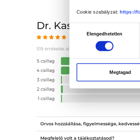
Cookie szabályzat:
https://
Dr. Kaszás Annamár
Hozzájárulás
Elengedhetetlen
kiválasztása
4.78 az 5-ből
519 értékelés alapján
5 csillag
4 csillag
Megtagad
3 csillag
2 csillag
1 csillag
Orvos hozzáállása, figyelmessége, kedvess
Megfelelő volt a tájékoztatásod?