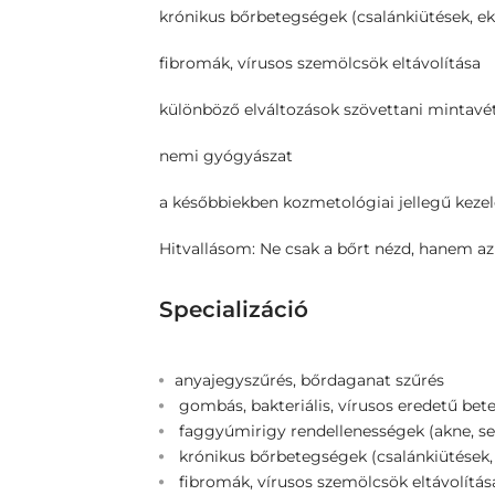
krónikus bőrbetegségek (csalánkiütések, e
fibromák, vírusos szemölcsök eltávolítása
különböző elváltozások szövettani mintavét
nemi gyógyászat
a későbbiekben kozmetológiai jellegű kezel
Hitvallásom: Ne csak a bőrt nézd, hanem az E
Specializáció
anyajegyszűrés, bőrdaganat szűrés
gombás, bakteriális, vírusos eredetű bet
faggyúmirigy rendellenességek (akne, se
krónikus bőrbetegségek (csalánkiütések,
fibromák, vírusos szemölcsök eltávolítás