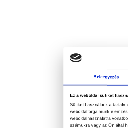
Beleegyezés
Ez a weboldal sütiket haszn
Sütiket használunk a tartal
weboldalforgalmunk elemzésé
weboldalhasználatra vonatko
számukra vagy az Ön által ha