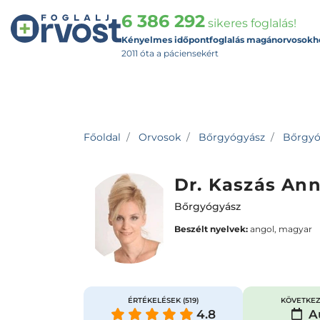
6 386 292
sikeres foglalás!
Kényelmes időpontfoglalás magánorvosokh
2011 óta a páciensekért
Főoldal
Orvosok
Bőrgyógyász
Bőrgyóg
Dr. Kaszás An
Bőrgyógyász
Beszélt nyelvek:
angol, magyar
ÉRTÉKELÉSEK
(519)
KÖVETKEZ
4.8
Au