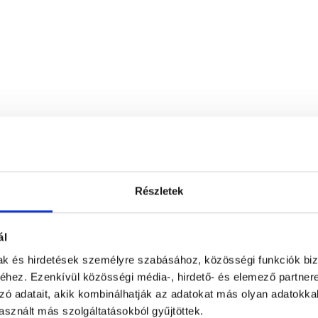
Részletek
ál
mak és hirdetések személyre szabásához, közösségi funkciók biz
hez. Ezenkívül közösségi média-, hirdető- és elemező partner
zó adatait, akik kombinálhatják az adatokat más olyan adatokka
sznált más szolgáltatásokból gyűjtöttek.