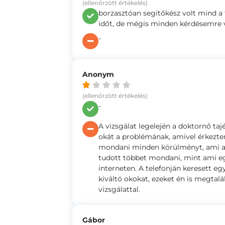
(ellenőrzött értékelés)
borzasztóan segítőkész volt mind a
időt, de mégis minden kérdésemre 
-
Anonym
(ellenőrzött értékelés)
-
A vizsgálat legelején a doktornő taj
okát a problémának, amivel érkezt
mondani minden körülményt, ami aká
tudott többet mondani, mint ami eg
interneten. A telefonján keresett eg
kiváltó okokat, ezeket én is megta
vizsgálattal.
Gábor