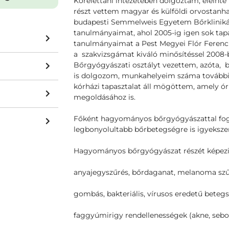
Kórélettani intézetében dolgoztam, eleinte
részt vettem magyar és külföldi orvostanh
budapesti Semmelweis Egyetem Bőrklinik
tanulmányaimat, ahol 2005-ig igen sok tapa
tanulmányaimat a Pest Megyei Flór Ferenc
a szakvizsgámat kiváló minősítéssel 2008-
Bőrgyógyászati osztályt vezettem, azóta, 
is dolgozom, munkahelyeim száma további 
kórházi tapasztalat áll mögöttem, amely óri
megoldásához is.
Főként hagyományos bőrgyógyászattal fogl
legbonyolultabb bőrbetegségre is igyeksze
Hagyományos bőrgyógyászat részét képezi
anyajegyszűrés, bőrdaganat, melanoma sz
gombás, bakteriális, vírusos eredetű betegs
faggyúmirigy rendellenességek (akne, sebo