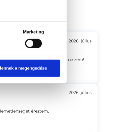
ógyászati Centrum
a 15. Fsz. 1. Kapucsengő: 11
Marketing
2026. július
igyelő, szakszerű ellátásban volt részem!
dennek a megengedése
2026. július
llemetlenséget éreztem.