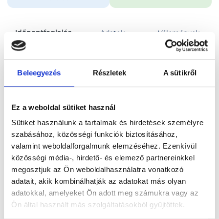
Időpontfoglalás
Adatok
Vélemények
Foglalj időpontot
Beleegyezés
Részletek
A sütikről
Összes szakterület
Bőrgyógyászati szakorvosi vizsgálat
Ez a weboldal sütiket használ
Sütiket használunk a tartalmak és hirdetések személyre
szabásához, közösségi funkciók biztosításához,
valamint weboldalforgalmunk elemzéséhez. Ezenkívül
közösségi média-, hirdető- és elemező partnereinkkel
Főoldal
Orvosok
Bőrgyógyász
megosztjuk az Ön weboldalhasználatra vonatkozó
adatait, akik kombinálhatják az adatokat más olyan
Bőrgyógyász, Zalaegerszeg
Dr. Pál Marianna Maja
adatokkal, amelyeket Ön adott meg számukra vagy az
Ön által használt más szolgáltatásokból gyűjtöttek.