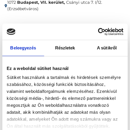
1072
Budapest, VII. kerület,
Csányi utca 7. I/12.
(Erzsébetváros)
Időpontfoglalás
Adatok
Vélemények
Foglalj időpontot
Beleegyezés
Részletek
A sütikről
Összes szakterület
Ez a weboldal sütiket használ
Sütiket használunk a tartalmak és hirdetések személyre
szabásához, közösségi funkciók biztosításához,
valamint weboldalforgalmunk elemzéséhez. Ezenkívül
közösségi média-, hirdető- és elemező partnereinkkel
megosztjuk az Ön weboldalhasználatra vonatkozó
Főoldal
Klinikák
adatait, akik kombinálhatják az adatokat más olyan
adatokkal, amelyeket Ön adott meg számukra vagy az
Addiktológus, Budapest, VII. kerület
Ön által használt más szolgáltatásokból gyűjtöttek.