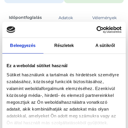
Időpontfoglalás
Adatok
Vélemények
Foglalj időpontot
Beleegyezés
Részletek
A sütikről
Összes szakterület
Ez a weboldal sütiket használ
Sütiket használunk a tartalmak és hirdetések személyre
szabásához, közösségi funkciók biztosításához,
valamint weboldalforgalmunk elemzéséhez. Ezenkívül
közösségi média-, hirdető- és elemező partnereinkkel
Főoldal
Orvosok
megosztjuk az Ön weboldalhasználatra vonatkozó
Csecsemő ultrahangos szakorvos
adatait, akik kombinálhatják az adatokat más olyan
adatokkal, amelyeket Ön adott meg számukra vagy az
Csecsemő ultrahangos szakorvos, Budapest, XII.
Ön által használt más szolgáltatásokból gyűjtöttek.
kerület