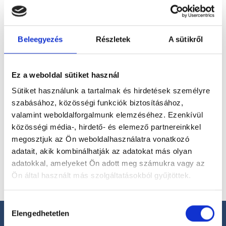
magánorvosokhoz most!
Beleegyezés
Részletek
A sütikről
Válassz szakterületet
Ez a weboldal sütiket használ
Sütiket használunk a tartalmak és hirdetések személyre
szabásához, közösségi funkciók biztosításához,
Válassz helyszínt
valamint weboldalforgalmunk elemzéséhez. Ezenkívül
közösségi média-, hirdető- és elemező partnereinkkel
megosztjuk az Ön weboldalhasználatra vonatkozó
adatait, akik kombinálhatják az adatokat más olyan
adatokkal, amelyeket Ön adott meg számukra vagy az
Ön által használt más szolgáltatásokból gyűjtöttek.
Cookie
Hozzájárulás
szabályzat:
https://foglaljorvost.hu/info/foglaljorvost-
Elengedhetetlen
kiválasztása
hu-cookie-szabalyzat/