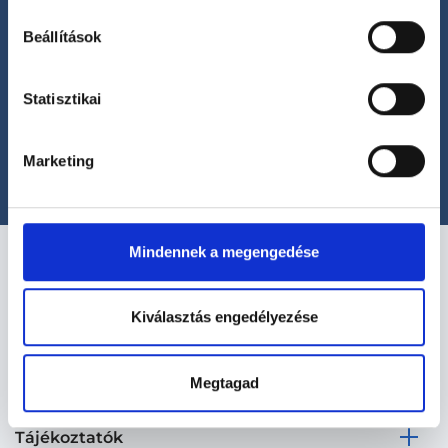
Beállítások
Segíthetünk?
Statisztikai
+36 1 700-1398
(H-P: 8:00-20:00)
office@foglaljorvost.hu
Marketing
Mindennek a megengedése
Kiválasztás engedélyezése
Kapcsolat
Megtagad
Tájékoztatók