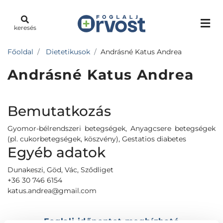
keresés
Főoldal
Dietetikusok
Andrásné Katus Andrea
Andrásné Katus Andrea
Bemutatkozás
Gyomor-bélrendszeri betegségek, Anyagcsere betegségek
(pl. cukorbetegségek, köszvény), Gestatios diabetes
Egyéb adatok
Dunakeszi, Göd, Vác, Sződliget
+36 30 746 6154
katus.andrea@gmail.com
Foglalj időpontot megbízható