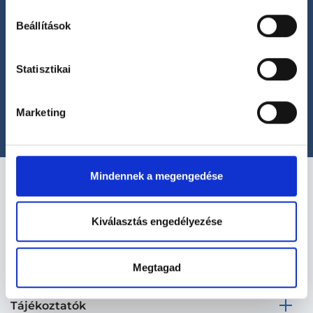
Beállítások
Segíthetünk?
Statisztikai
+36 1 700-1398
(H-P: 8:00-20:00)
office@foglaljorvost.hu
Marketing
Mindennek a megengedése
Kiválasztás engedélyezése
Kapcsolat
Megtagad
Tájékoztatók