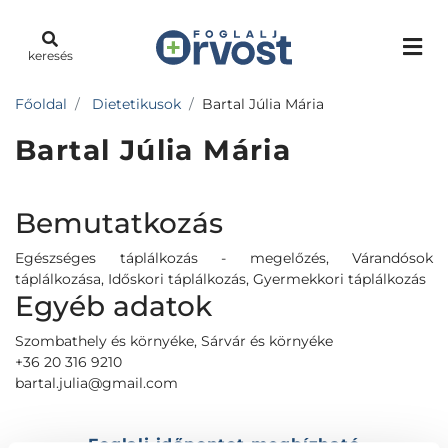
keresés
Főoldal
Dietetikusok
Bartal Júlia Mária
Bartal Júlia Mária
Bemutatkozás
Egészséges táplálkozás - megelőzés, Várandósok
táplálkozása, Időskori táplálkozás, Gyermekkori táplálkozás
Egyéb adatok
Szombathely és környéke, Sárvár és környéke
+36 20 316 9210
bartal.julia@gmail.com
Foglalj időpontot megbízható