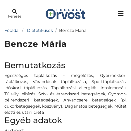
keresés
Főoldal
Dietetikusok
Bencze Mária
Bencze Mária
Bemutatkozás
Egészséges táplálkozás - megelőzés, Gyermekkori
táplálkozás, Várandósok táplálkozása, Sporttáplálkozás,
Időskori táplálkozás, Táplálkozási allergiák, intolerancák,
Túlsúly, elhízás, Szív- és érrendszeri betegségek, Gyomor-
bélrendszeri betegségek, Anyagcsere betegségek (pl.
cukorbetegségek, köszvény), Daganatos betegségek, Műtét
előtti és utáni diéta
Egyéb adatok
Budapest