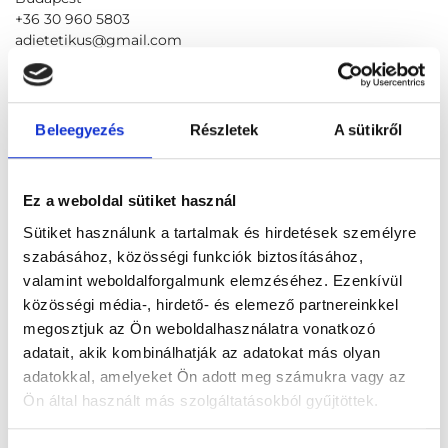
+36 30 960 5803
adietetikus@gmail.com
Foglalj időpontot megbízható
magánorvosokhoz most!
Beleegyezés
Részletek
A sütikről
Válassz szakterületet
Ez a weboldal sütiket használ
Sütiket használunk a tartalmak és hirdetések személyre
szabásához, közösségi funkciók biztosításához,
valamint weboldalforgalmunk elemzéséhez. Ezenkívül
közösségi média-, hirdető- és elemező partnereinkkel
Válassz helyszínt
megosztjuk az Ön weboldalhasználatra vonatkozó
adatait, akik kombinálhatják az adatokat más olyan
adatokkal, amelyeket Ön adott meg számukra vagy az
Ön által használt más szolgáltatásokból gyűjtöttek.