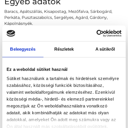
Egyéb adatok
Baracs, Apátszállás, Kisapostag, Mezőfalva, Sárbogárd,
Perkáta, Pusztaszabolcs, Sergélyes, Agárd, Gárdony,
Kápolnásnyék.
+36 30 401 9768
csobimari555@freemail.hu
Beleegyezés
Részletek
A sütikről
Foglalj időpontot megbízható
magánorvosokhoz most!
Ez a weboldal sütiket használ
Sütiket használunk a tartalmak és hirdetések személyre
Válassz szakterületet
szabásához, közösségi funkciók biztosításához,
valamint weboldalforgalmunk elemzéséhez. Ezenkívül
közösségi média-, hirdető- és elemező partnereinkkel
megosztjuk az Ön weboldalhasználatra vonatkozó
adatait, akik kombinálhatják az adatokat más olyan
Válassz helyszínt
adatokkal, amelyeket Ön adott meg számukra vagy az
Ön által használt más szolgáltatásokból gyűjtöttek.