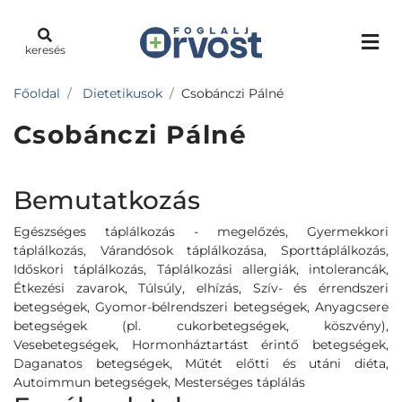
keresés
Főoldal
Dietetikusok
Csobánczi Pálné
Csobánczi Pálné
Bemutatkozás
Egészséges táplálkozás - megelőzés, Gyermekkori
táplálkozás, Várandósok táplálkozása, Sporttáplálkozás,
Időskori táplálkozás, Táplálkozási allergiák, intolerancák,
Étkezési zavarok, Túlsúly, elhízás, Szív- és érrendszeri
betegségek, Gyomor-bélrendszeri betegségek, Anyagcsere
betegségek (pl. cukorbetegségek, köszvény),
Vesebetegségek, Hormonháztartást érintő betegségek,
Daganatos betegségek, Műtét előtti és utáni diéta,
Autoimmun betegségek, Mesterséges táplálás