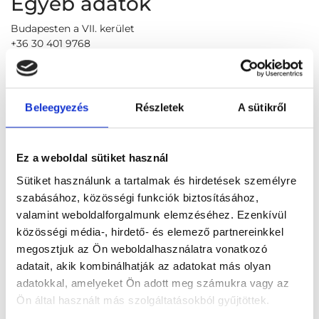
Egyéb adatok
Budapesten a VII. kerület
+36 30 401 9768
csobimari555@freemail.hu
Foglalj időpontot megbízható
Beleegyezés
Részletek
A sütikről
magánorvosokhoz most!
Ez a weboldal sütiket használ
Válassz szakterületet
Sütiket használunk a tartalmak és hirdetések személyre
szabásához, közösségi funkciók biztosításához,
valamint weboldalforgalmunk elemzéséhez. Ezenkívül
közösségi média-, hirdető- és elemező partnereinkkel
megosztjuk az Ön weboldalhasználatra vonatkozó
Válassz helyszínt
adatait, akik kombinálhatják az adatokat más olyan
adatokkal, amelyeket Ön adott meg számukra vagy az
Ön által használt más szolgáltatásokból gyűjtöttek.