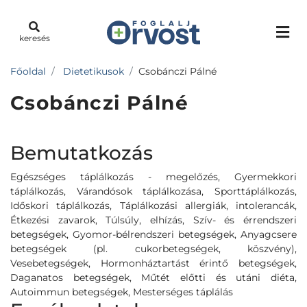
keresés
Főoldal
Dietetikusok
Csobánczi Pálné
Csobánczi Pálné
Bemutatkozás
Egészséges táplálkozás - megelőzés, Gyermekkori
táplálkozás, Várandósok táplálkozása, Sporttáplálkozás,
Időskori táplálkozás, Táplálkozási allergiák, intolerancák,
Étkezési zavarok, Túlsúly, elhízás, Szív- és érrendszeri
betegségek, Gyomor-bélrendszeri betegségek, Anyagcsere
betegségek (pl. cukorbetegségek, köszvény),
Vesebetegségek, Hormonháztartást érintő betegségek,
Daganatos betegségek, Műtét előtti és utáni diéta,
Autoimmun betegségek, Mesterséges táplálás