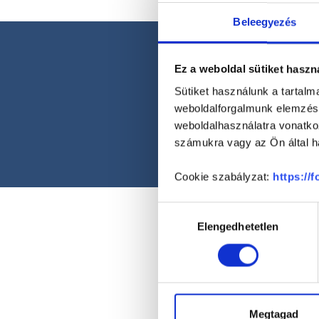
Beleegyezés
Ez a weboldal sütiket haszn
Sütiket használunk a tartal
weboldalforgalmunk elemzésé
weboldalhasználatra vonatko
számukra vagy az Ön által ha
Cookie szabályzat:
https://
Hozzájárulás
Elengedhetetlen
kiválasztása
Megtagad