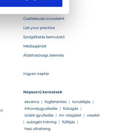
Kapcsolat
Csatlakozás orvosként
List your practice
Szolgáltatás bemutató
Médiaajánlat
Átláthatósági Jelentés
Ingyen naptár
Népszerű keresések
ekcéma
|
fogfehérítés
|
torokfájás
|
ínhüvelygyulladás
|
fülzúgás
|
ri
izületi gyulladás
|
mr vizsgálat
|
vesekő
|
autogén tréning
|
fülfájás
|
hasi ultrahang