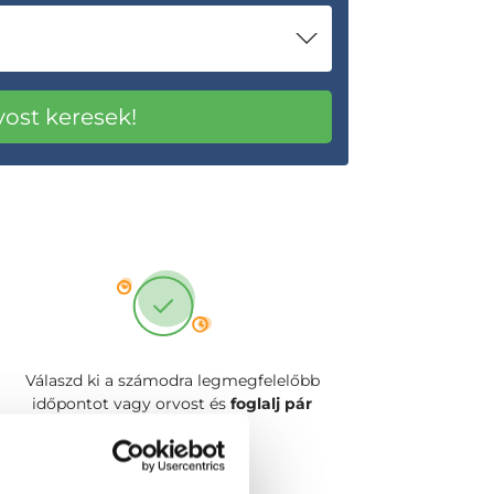
Válaszd ki a számodra legmegfelelőbb
időpontot vagy orvost és
foglalj pár
kattintással!