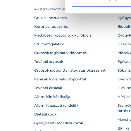
A Foglaljorvost webhelytérképe
Betegs
Online konzultáció
Gyógysz
Koronavírus szűrés
Biobolto
Meddőségi központok külföldön
Gyógyf
Szűrővizsgálatok
Házior
Orvosok foglalható időponttal
Idősek 
További orvosok
Egészs
Orvosok időponttal látogatás oka szerint
Sóbarl
Klinikák foglalható időponttal
Gyerme
További klinikák
HPV-sz
Állami klinikák listája
HPV ell
Állami fogászati rendelők
Személy
tartós 
Dietetikusok
Menstru
Gyógyászati segédeszközök
BMI kal