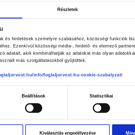
Részletek
ál
Telefon
+36 1 700-1398
mak és hirdetések személyre szabásához, közösségi funkciók biz
(H-P: 8:00-20:00)
hez. Ezenkívül közösségi média-, hirdető- és elemező partner
Segíthetünk?
Email
zó adatait, akik kombinálhatják az adatokat más olyan adatokka
office@foglaljorvost.hu
sznált más szolgáltatásokból gyűjtöttek.
foglaljorvost.hu/info/foglaljorvost-hu-cookie-szabalyzat/
Beállítások
Statisztikai
Kiválasztás engedélyezése
Min