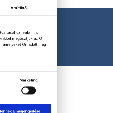
A sütikről
tosításához, valamint
einkkel megosztjuk az Ön
l, amelyeket Ön adott meg
Marketing
dennek a megengedése