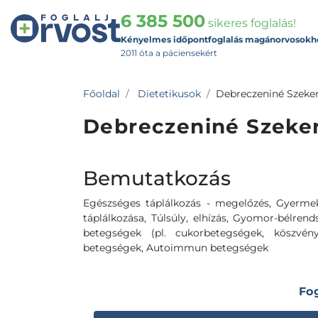
6 385 500
sikeres foglalás!
Kényelmes időpontfoglalás magánorvosokh
2011 óta a páciensekért
Főoldal
Dietetikusok
Debreczeniné Szeker
Debreczeniné Szeker
Bemutatkozás
Egészséges táplálkozás - megelőzés, Gyermek
táplálkozása, Túlsúly, elhízás, Gyomor-bélren
betegségek (pl. cukorbetegségek, köszvény
betegségek, Autoimmun betegségek
Fo