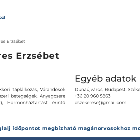
oz!
es Erzsébet
es Erzsébet
Egyéb adatok
kori táplálkozás, Várandósok
Dunaújváros, Budapest, Székes
dszeri betegségek, Anyagcsere
+36 20 960 5863
), Hormonháztartást érintő
dszekerese@gmail.com
glalj időpontot megbízható magánorvosokhoz mo