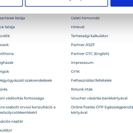
égek
Blog
ertárak listája
Üzleti hírmondó
k listája
Hírlevél
ürdők
Terhességi kalkulátor
vosok
Partner ÁSZF
otthona
Partner GTC (English)
égházak
Impresszum
angok
GYIK
kgyógyászati szakrendelések
Felhasználási feltételek
űrés
Rólunk írták
eni védőoltás fontossága
Voucher vásárlás bankkártyával
re szabott orvosi konzultáció a
Online fizetés OTP Egészségpénztá
testsúlycsökkentésért
kártyával
ációs naptár
kulátor