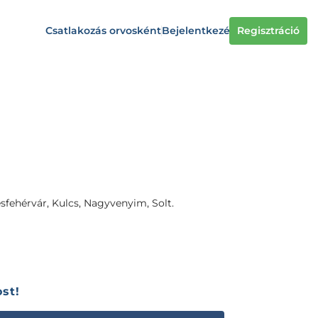
Csatlakozás orvosként
Bejelentkezés
Regisztráció
fehérvár, Kulcs, Nagyvenyim, Solt.
st!