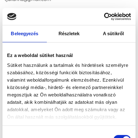
Foglalj időpontot megbízható
magánorvosokhoz most!
Beleegyezés
Részletek
A sütikről
Válassz szakterületet
Ez a weboldal sütiket használ
Sütiket használunk a tartalmak és hirdetések személyre
szabásához, közösségi funkciók biztosításához,
valamint weboldalforgalmunk elemzéséhez. Ezenkívül
közösségi média-, hirdető- és elemező partnereinkkel
Válassz helyszínt
megosztjuk az Ön weboldalhasználatra vonatkozó
adatait, akik kombinálhatják az adatokat más olyan
adatokkal, amelyeket Ön adott meg számukra vagy az
Ön által használt más szolgáltatásokból gyűjtöttek.
Cookie
Hozzájárulás