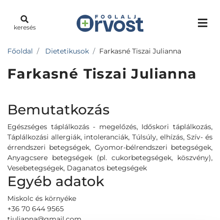
keresés
Főoldal
Dietetikusok
Farkasné Tiszai Julianna
Farkasné Tiszai Julianna
Bemutatkozás
Egészséges táplálkozás - megelőzés, Időskori táplálkozás,
Táplálkozási allergiák, intoleranciák, Túlsúly, elhízás, Szív- és
érrendszeri betegségek, Gyomor-bélrendszeri betegségek,
Anyagcsere betegségek (pl. cukorbetegségek, köszvény),
Vesebetegségek, Daganatos betegségek
Egyéb adatok
Miskolc és környéke
+36 70 644 9565
tjulianna@gmail.com