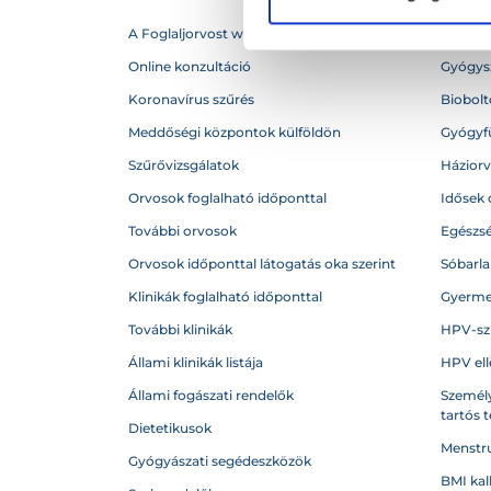
A Foglaljorvost webhelytérképe
Betegs
Online konzultáció
Gyógysz
Koronavírus szűrés
Biobolto
Meddőségi központok külföldön
Gyógyf
Szűrővizsgálatok
Házior
Orvosok foglalható időponttal
Idősek 
További orvosok
Egészs
Orvosok időponttal látogatás oka szerint
Sóbarl
Klinikák foglalható időponttal
Gyerme
További klinikák
HPV-sz
Állami klinikák listája
HPV ell
Állami fogászati rendelők
Személy
tartós 
Dietetikusok
Menstru
Gyógyászati segédeszközök
BMI kal