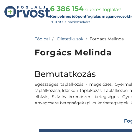
6 386 154
sikeres foglalás!
Kényelmes időpontfoglalás magánorvosokh
2011 óta a páciensekért
Főoldal
Dietetikusok
Forgács Melinda
Forgács Melinda
Bemutatkozás
Egészséges táplálkozás - megelőzés, Gyermek
táplálkozása, Időskori táplákozás, Táplálkozási al
elhízás, Szív-és érrendszeri betegségek, Gyo
Anyagcsere betegségek (pl. cukorbetegségek, 
Fo