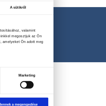
A sütikről
tosításához, valamint
einkkel megosztjuk az Ön
l, amelyeket Ön adott meg
Marketing
dennek a megengedése