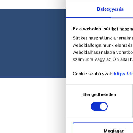
Beleegyezés
Ez a weboldal sütiket haszn
Sütiket használunk a tartal
weboldalforgalmunk elemzésé
weboldalhasználatra vonatko
számukra vagy az Ön által ha
Cookie szabályzat:
https://
Hozzájárulás
Elengedhetetlen
kiválasztása
Megtagad