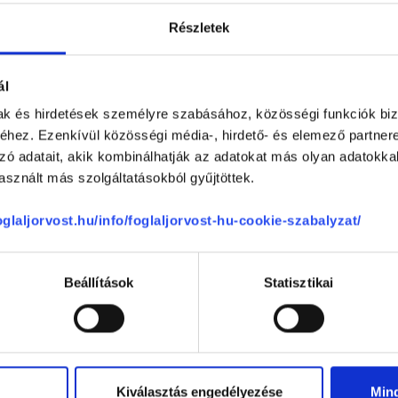
Részletek
ál
Telefon
+36 1 700-1398
mak és hirdetések személyre szabásához, közösségi funkciók biz
(H-P: 8:00-20:00)
hez. Ezenkívül közösségi média-, hirdető- és elemező partner
Segíthetünk?
Email
zó adatait, akik kombinálhatják az adatokat más olyan adatokka
office@foglaljorvost.hu
sznált más szolgáltatásokból gyűjtöttek.
foglaljorvost.hu/info/foglaljorvost-hu-cookie-szabalyzat/
Beállítások
Statisztikai
Kiválasztás engedélyezése
Min