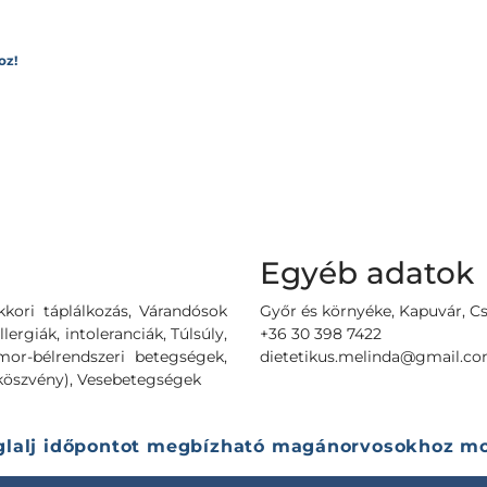
oz!
Egyéb adatok
kori táplálkozás, Várandósok
Győr és környéke, Kapuvár, C
lergiák, intoleranciák, Túlsúly,
+36 30 398 7422
mor-bélrendszeri betegségek,
dietetikus.melinda@gmail.c
köszvény), Vesebetegségek
glalj időpontot megbízható magánorvosokhoz mo