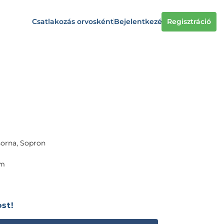
Csatlakozás orvosként
Bejelentkezés
Regisztráció
sorna, Sopron
om
st!