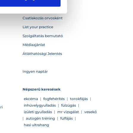
Kapcsolat
Csatlakozás orvosként
List your practice
Szolgáltatás bemutató
Médiaajánlat
Átláthatósági Jelentés
Ingyen naptár
Népszerű keresések
ekcéma
|
fogfehérítés
|
torokfájás
|
ínhüvelygyulladás
|
fülzúgás
|
ri
izületi gyulladás
|
mr vizsgálat
|
vesekő
|
autogén tréning
|
fülfájás
|
hasi ultrahang