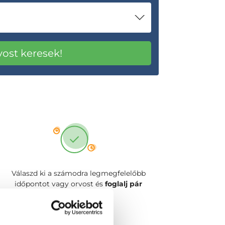
Válaszd ki a számodra legmegfelelőbb
időpontot vagy orvost és
foglalj pár
kattintással!