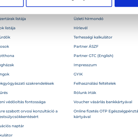
égek
Blog
ertárak listája
Üzleti hírmondó
k listája
Hírlevél
ürdők
Terhességi kalkulátor
vosok
Partner ÁSZF
otthona
Partner GTC (English)
égházak
Impresszum
angok
GYIK
kgyógyászati szakrendelések
Felhasználási feltételek
űrés
Rólunk írták
eni védőoltás fontossága
Voucher vásárlás bankkártyával
re szabott orvosi konzultáció a
Online fizetés OTP Egészségpénztá
testsúlycsökkentésért
kártyával
ációs naptár
kulátor