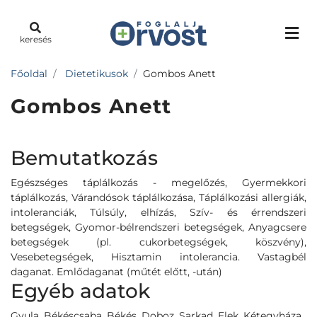
keresés
Főoldal
Dietetikusok
Gombos Anett
Gombos Anett
Bemutatkozás
Egészséges táplálkozás - megelőzés, Gyermekkori
táplálkozás, Várandósok táplálkozása, Táplálkozási allergiák,
intoleranciák, Túlsúly, elhízás, Szív- és érrendszeri
betegségek, Gyomor-bélrendszeri betegségek, Anyagcsere
betegségek (pl. cukorbetegségek, köszvény),
Vesebetegségek, Hisztamin intolerancia. Vastagbél
daganat. Emlődaganat (műtét előtt, -után)
Egyéb adatok
Gyula, Békéscsaba, Békés, Doboz, Sarkad, Elek, Kétegyháza