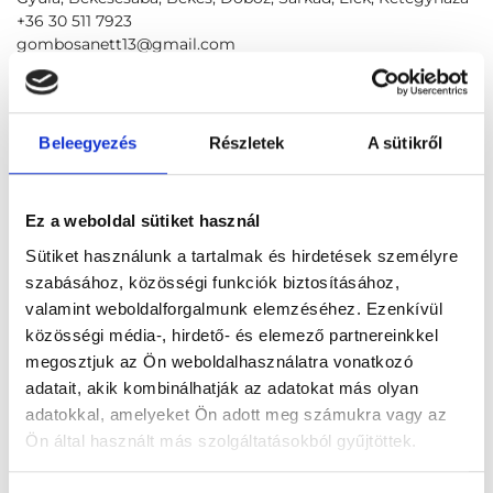
+36 30 511 7923
gombosanett13@gmail.com
Foglalj időpontot megbízható
magánorvosokhoz most!
Beleegyezés
Részletek
A sütikről
Válassz szakterületet
Ez a weboldal sütiket használ
Sütiket használunk a tartalmak és hirdetések személyre
szabásához, közösségi funkciók biztosításához,
valamint weboldalforgalmunk elemzéséhez. Ezenkívül
közösségi média-, hirdető- és elemező partnereinkkel
Válassz helyszínt
megosztjuk az Ön weboldalhasználatra vonatkozó
adatait, akik kombinálhatják az adatokat más olyan
adatokkal, amelyeket Ön adott meg számukra vagy az
Ön által használt más szolgáltatásokból gyűjtöttek.