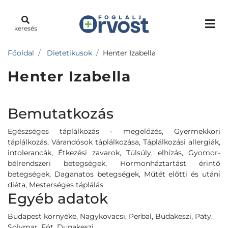
keresés
Főoldal
Dietetikusok
Henter Izabella
Henter Izabella
Bemutatkozás
Egészséges táplálkozás - megelőzés, Gyermekkori
táplálkozás, Várandósok táplálkozása, Táplálkozási allergiák,
intolerancák, Étkezési zavarok, Túlsúly, elhízás, Gyomor-
bélrendszeri betegségek, Hormonháztartást érintő
betegségek, Daganatos betegségek, Műtét előtti és utáni
diéta, Mesterséges táplálás
Egyéb adatok
Budapest környéke, Nagykovacsi, Perbal, Budakeszi, Paty,
Solymar, Fót, Dunakeszi