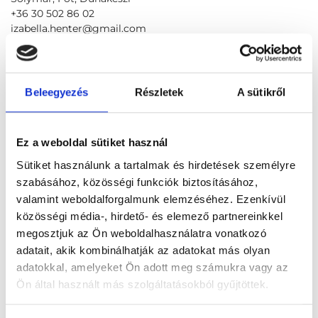
+36 30 502 86 02
izabella.henter@gmail.com
Foglalj időpontot megbízható
magánorvosokhoz most!
Beleegyezés
Részletek
A sütikről
Válassz szakterületet
Ez a weboldal sütiket használ
Sütiket használunk a tartalmak és hirdetések személyre
szabásához, közösségi funkciók biztosításához,
valamint weboldalforgalmunk elemzéséhez. Ezenkívül
közösségi média-, hirdető- és elemező partnereinkkel
Válassz helyszínt
megosztjuk az Ön weboldalhasználatra vonatkozó
adatait, akik kombinálhatják az adatokat más olyan
adatokkal, amelyeket Ön adott meg számukra vagy az
Ön által használt más szolgáltatásokból gyűjtöttek.