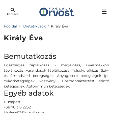
keresés
Főoldal
Dietetikusok
Király Éva
Király Éva
Bemutatkozás
Egészséges táplálkozás - megelőzés, Gyermekkori
táplálkozás, Várandósok táplálkozása, Túlsúly, elhízás, Szív-
és érrendszeri betegségek, Anyagcsere betegségek (pl.
cukorbetegségek, köszvény), Hormonháztartást érintő
betegségek, Autoimmun betegségek
Egyéb adatok
Budapest
+36 70 313 2232
kiralyevi12@gmail.com