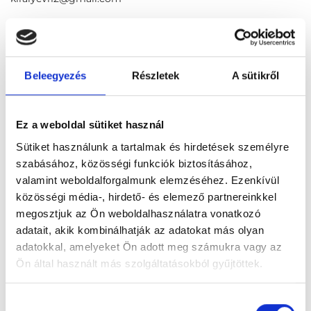
Foglalj időpontot megbízható
magánorvosokhoz most!
Beleegyezés
Részletek
A sütikről
Válassz szakterületet
Ez a weboldal sütiket használ
Sütiket használunk a tartalmak és hirdetések személyre
szabásához, közösségi funkciók biztosításához,
valamint weboldalforgalmunk elemzéséhez. Ezenkívül
közösségi média-, hirdető- és elemező partnereinkkel
Válassz helyszínt
megosztjuk az Ön weboldalhasználatra vonatkozó
adatait, akik kombinálhatják az adatokat más olyan
adatokkal, amelyeket Ön adott meg számukra vagy az
Ön által használt más szolgáltatásokból gyűjtöttek.
Cookie
Hozzájárulás