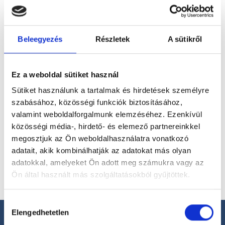
magánorvosokhoz most!
Beleegyezés
Részletek
A sütikről
Válassz szakterületet
Ez a weboldal sütiket használ
Sütiket használunk a tartalmak és hirdetések személyre
szabásához, közösségi funkciók biztosításához,
Válassz helyszínt
valamint weboldalforgalmunk elemzéséhez. Ezenkívül
közösségi média-, hirdető- és elemező partnereinkkel
megosztjuk az Ön weboldalhasználatra vonatkozó
adatait, akik kombinálhatják az adatokat más olyan
adatokkal, amelyeket Ön adott meg számukra vagy az
Ön által használt más szolgáltatásokból gyűjtöttek.
Cookie
Hozzájárulás
szabályzat:
https://foglaljorvost.hu/info/foglaljorvost-
Elengedhetetlen
kiválasztása
hu-cookie-szabalyzat/