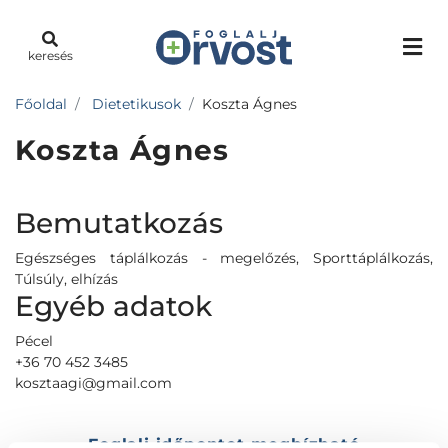
keresés
Főoldal
Dietetikusok
Koszta Ágnes
Koszta Ágnes
Bemutatkozás
Egészséges táplálkozás - megelőzés, Sporttáplálkozás,
Túlsúly, elhízás
Egyéb adatok
Pécel
+36 70 452 3485
kosztaagi@gmail.com
Foglalj időpontot megbízható