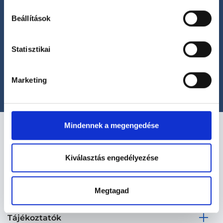
Beállítások
Segíthetünk?
Statisztikai
+36 1 700-1398
(H-P: 8:00-20:00)
office@foglaljorvost.hu
Marketing
Mindennek a megengedése
Kiválasztás engedélyezése
Kapcsolat
Megtagad
Tájékoztatók