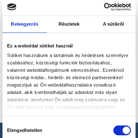
magánorvosokhoz most!
Beleegyezés
Részletek
A sütikről
Válassz szakterületet
Ez a weboldal sütiket használ
Sütiket használunk a tartalmak és hirdetések személyre
szabásához, közösségi funkciók biztosításához,
Válassz helyszínt
valamint weboldalforgalmunk elemzéséhez. Ezenkívül
közösségi média-, hirdető- és elemező partnereinkkel
megosztjuk az Ön weboldalhasználatra vonatkozó
adatait, akik kombinálhatják az adatokat más olyan
adatokkal, amelyeket Ön adott meg számukra vagy az
Ön által használt más szolgáltatásokból gyűjtöttek.
Cookie
Hozzájárulás
szabályzat:
https://foglaljorvost.hu/info/foglaljorvost-
Elengedhetetlen
kiválasztása
hu-cookie-szabalyzat/