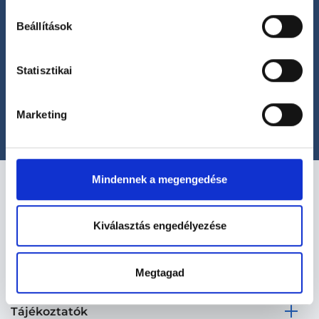
Beállítások
Segíthetünk?
Statisztikai
+36 1 700-1398
(H-P: 8:00-20:00)
office@foglaljorvost.hu
Marketing
Mindennek a megengedése
Kiválasztás engedélyezése
Kapcsolat
Megtagad
Tájékoztatók