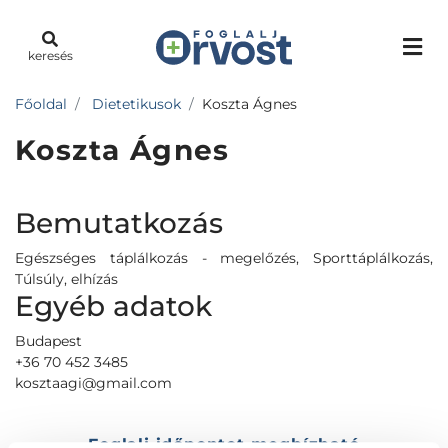
keresés
Főoldal
Dietetikusok
Koszta Ágnes
Koszta Ágnes
Bemutatkozás
Egészséges táplálkozás - megelőzés, Sporttáplálkozás,
Túlsúly, elhízás
Egyéb adatok
Budapest
+36 70 452 3485
kosztaagi@gmail.com
Foglalj időpontot megbízható