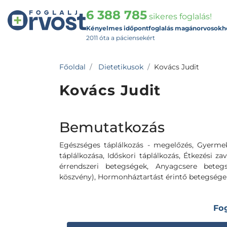
6 388 785
sikeres foglalás!
Kényelmes időpontfoglalás magánorvosokh
2011 óta a páciensekért
Főoldal
Dietetikusok
Kovács Judit
Kovács Judit
Bemutatkozás
Egészséges táplálkozás - megelőzés, Gyermek
táplálkozása, Időskori táplálkozás, Étkezési zava
érrendszeri betegségek, Anyagcsere betegs
köszvény), Hormonháztartást érintő betegsége
Fo