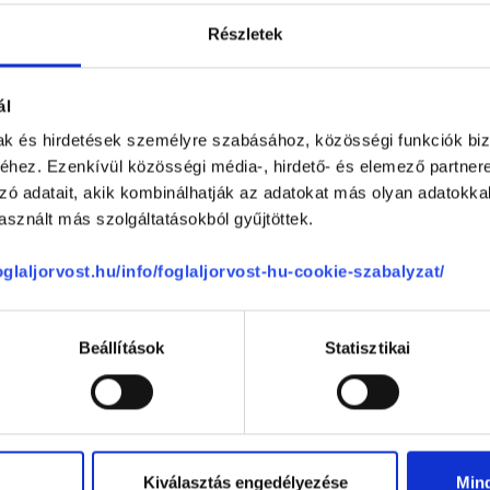
Részletek
ál
Telefon
+36 1 700-1398
mak és hirdetések személyre szabásához, közösségi funkciók biz
(H-P: 8:00-20:00)
hez. Ezenkívül közösségi média-, hirdető- és elemező partner
Segíthetünk?
Email
zó adatait, akik kombinálhatják az adatokat más olyan adatokka
office@foglaljorvost.hu
sznált más szolgáltatásokból gyűjtöttek.
foglaljorvost.hu/info/foglaljorvost-hu-cookie-szabalyzat/
Beállítások
Statisztikai
Kiválasztás engedélyezése
Min