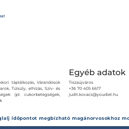
oz!
Egyéb adatok
kori táplálkozás, Várandósok
Tiszaújváros
rok, Túlsúly, elhízás, Szív- és
+36 70 405 6617
égek (pl. cukorbetegségek,
judit.kovacs@youdiet.hu
k
glalj időpontot megbízható magánorvosokhoz mo