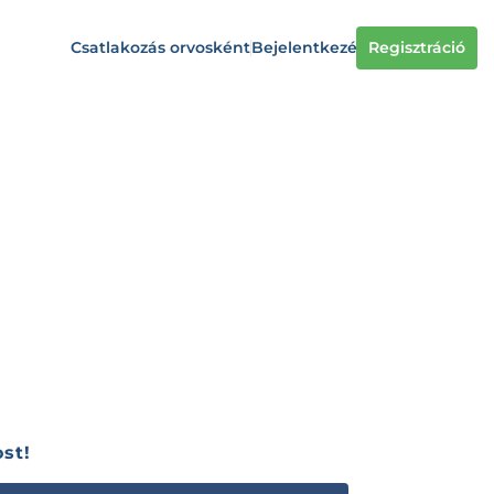
Csatlakozás orvosként
Bejelentkezés
Regisztráció
st!