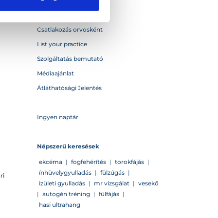
Kapcsolat
Csatlakozás orvosként
List your practice
Szolgáltatás bemutató
Médiaajánlat
Átláthatósági Jelentés
Ingyen naptár
Népszerű keresések
ekcéma
|
fogfehérítés
|
torokfájás
|
ínhüvelygyulladás
|
fülzúgás
|
ri
izületi gyulladás
|
mr vizsgálat
|
vesekő
|
autogén tréning
|
fülfájás
|
hasi ultrahang