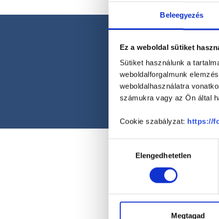
Beleegyezés
Ez a weboldal sütiket haszn
Sütiket használunk a tartal
weboldalforgalmunk elemzésé
weboldalhasználatra vonatko
számukra vagy az Ön által ha
Cookie szabályzat:
https://
Hozzájárulás
Elengedhetetlen
kiválasztása
Megtagad