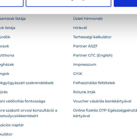
égek
Blog
ertárak listája
Üzleti hírmondó
k listája
Hírlevél
ürdők
Terhességi kalkulátor
vosok
Partner ÁSZF
otthona
Partner GTC (English)
égházak
Impresszum
angok
GYIK
kgyógyászati szakrendelések
Felhasználási feltételek
űrés
Rólunk írták
eni védőoltás fontossága
Voucher vásárlás bankkártyával
re szabott orvosi konzultáció a
Online fizetés OTP Egészségpénztá
testsúlycsökkentésért
kártyával
ációs naptár
kulátor