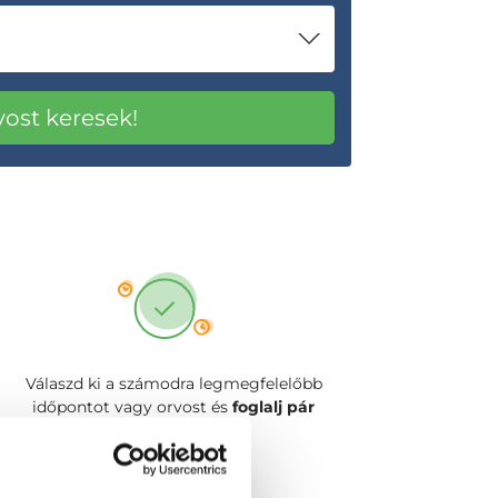
Válaszd ki a számodra legmegfelelőbb
időpontot vagy orvost és
foglalj pár
kattintással!