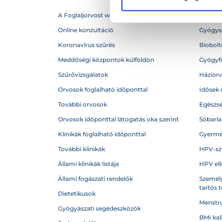
A Foglaljorvost webhelytérképe
Betegs
Online konzultáció
Gyógysz
Koronavírus szűrés
Biobolto
Meddőségi központok külföldön
Gyógyf
Szűrővizsgálatok
Házior
Orvosok foglalható időponttal
Idősek 
További orvosok
Egészs
Orvosok időponttal látogatás oka szerint
Sóbarl
Klinikák foglalható időponttal
Gyerme
További klinikák
HPV-sz
Állami klinikák listája
HPV ell
Állami fogászati rendelők
Személy
tartós 
Dietetikusok
Menstru
Gyógyászati segédeszközök
BMI kal