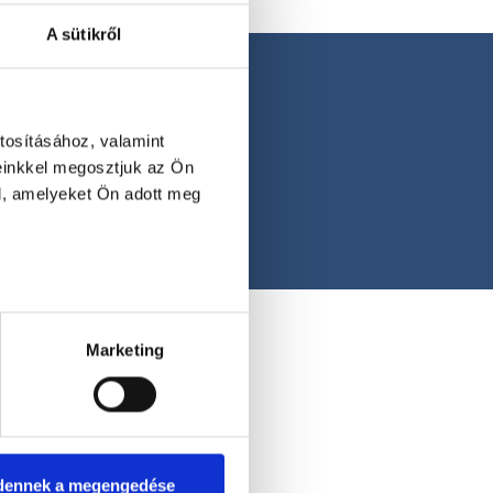
A sütikről
tosításához, valamint
einkkel megosztjuk az Ön
l, amelyeket Ön adott meg
Marketing
dennek a megengedése