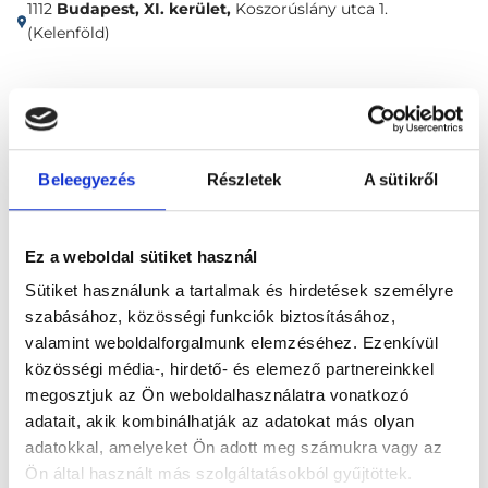
1112
Budapest, XI. kerület,
Koszorúslány utca 1.
(Kelenföld)
Időpontfoglalás
Adatok
Vélemények
Foglalj időpontot
Beleegyezés
Részletek
A sütikről
Összes szakterület
Ez a weboldal sütiket használ
Sütiket használunk a tartalmak és hirdetések személyre
szabásához, közösségi funkciók biztosításához,
valamint weboldalforgalmunk elemzéséhez. Ezenkívül
közösségi média-, hirdető- és elemező partnereinkkel
megosztjuk az Ön weboldalhasználatra vonatkozó
Főoldal
Klinikák
adatait, akik kombinálhatják az adatokat más olyan
adatokkal, amelyeket Ön adott meg számukra vagy az
Allergológus, Budapest, XI. kerület
Ön által használt más szolgáltatásokból gyűjtöttek.