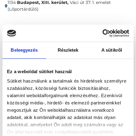
1134
Budapest, XIII. kerület,
Váci út 37. 1. emelet
(Lőportárdűlő)
Időpontfoglalás
Adatok
Vélemények
Foglalj időpontot
Beleegyezés
Részletek
A sütikről
Összes szakterület
Ez a weboldal sütiket használ
Sütiket használunk a tartalmak és hirdetések személyre
szabásához, közösségi funkciók biztosításához,
valamint weboldalforgalmunk elemzéséhez. Ezenkívül
közösségi média-, hirdető- és elemező partnereinkkel
megosztjuk az Ön weboldalhasználatra vonatkozó
Főoldal
Klinikák
adatait, akik kombinálhatják az adatokat más olyan
adatokkal, amelyeket Ön adott meg számukra vagy az
Allergológus, Budapest, XIII. kerület
Ön által használt más szolgáltatásokból gyűjtöttek.