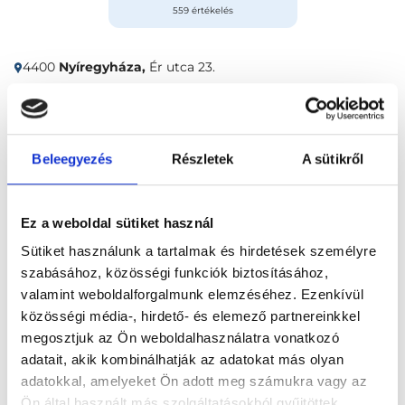
559 értékelés
4400
Nyíregyháza,
Ér utca 23.
Időpontfoglalás
Adatok
Vélemények
Beleegyezés
Részletek
A sütikről
Foglalj időpontot
Ez a weboldal sütiket használ
Összes szakterület
Sütiket használunk a tartalmak és hirdetések személyre
szabásához, közösségi funkciók biztosításához,
valamint weboldalforgalmunk elemzéséhez. Ezenkívül
közösségi média-, hirdető- és elemező partnereinkkel
megosztjuk az Ön weboldalhasználatra vonatkozó
adatait, akik kombinálhatják az adatokat más olyan
adatokkal, amelyeket Ön adott meg számukra vagy az
Főoldal
Klinikák
Nőgyógyász, Nyíregyháza
Ön által használt más szolgáltatásokból gyűjtöttek.