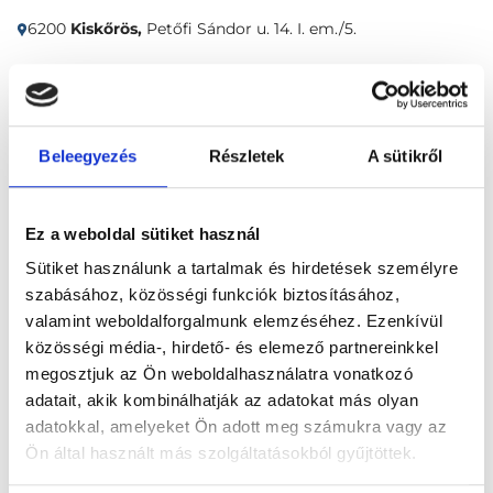
6200
Kiskőrös,
Petőfi Sándor u. 14. I. em./5.
Időpontfoglalás
Adatok
Vélemények
Beleegyezés
Részletek
A sütikről
Foglalj időpontot
Ez a weboldal sütiket használ
Összes szakterület
Sütiket használunk a tartalmak és hirdetések személyre
szabásához, közösségi funkciók biztosításához,
valamint weboldalforgalmunk elemzéséhez. Ezenkívül
közösségi média-, hirdető- és elemező partnereinkkel
megosztjuk az Ön weboldalhasználatra vonatkozó
adatait, akik kombinálhatják az adatokat más olyan
Főoldal
Klinikák
Háziorvos, Kiskőrös
adatokkal, amelyeket Ön adott meg számukra vagy az
Ön által használt más szolgáltatásokból gyűjtöttek.
Dr. Martinkó István háziorvos rendelése - Kiskőrös