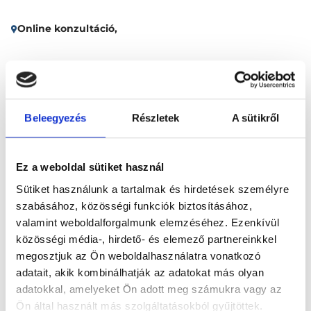
Online konzultáció,
Időpontfoglalás
Adatok
Vélemények
Beleegyezés
Részletek
A sütikről
Foglalj időpontot
Összes szakterület
Ez a weboldal sütiket használ
Sütiket használunk a tartalmak és hirdetések személyre
szabásához, közösségi funkciók biztosításához,
valamint weboldalforgalmunk elemzéséhez. Ezenkívül
közösségi média-, hirdető- és elemező partnereinkkel
megosztjuk az Ön weboldalhasználatra vonatkozó
adatait, akik kombinálhatják az adatokat más olyan
Főoldal
Klinikák
adatokkal, amelyeket Ön adott meg számukra vagy az
Nőgyógyász, Online konzultáció
Ön által használt más szolgáltatásokból gyűjtöttek.