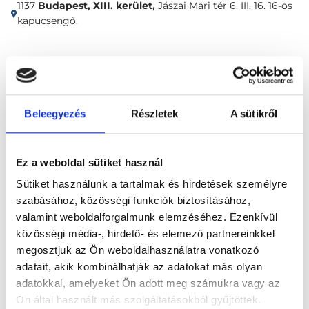
1137
Budapest, XIII. kerület,
Jászai Mari tér 6. III. 16. 16-os
kapucsengő.
Időpontfoglalás
Adatok
Vélemények
Foglalj időpontot
Beleegyezés
Részletek
A sütikről
Összes szakterület
Ez a weboldal sütiket használ
Sütiket használunk a tartalmak és hirdetések személyre
szabásához, közösségi funkciók biztosításához,
valamint weboldalforgalmunk elemzéséhez. Ezenkívül
közösségi média-, hirdető- és elemező partnereinkkel
megosztjuk az Ön weboldalhasználatra vonatkozó
Főoldal
Klinikák
adatait, akik kombinálhatják az adatokat más olyan
adatokkal, amelyeket Ön adott meg számukra vagy az
Nőgyógyász, Budapest, XIII. kerület
Ön által használt más szolgáltatásokból gyűjtöttek.