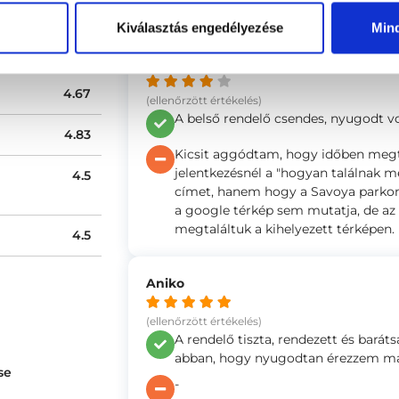
0 %
Kiválasztás engedélyezése
Min
Erika
4.67
(ellenőrzött értékelés)
A belső rendelő csendes, nyugodt v
4.83
Kicsit aggódtam, hogy időben megtal
jelentkezésnél a "hogyan találnak m
4.5
címet, hanem hogy a Savoya parkon b
a google térkép sem mutatja, de az
megtaláltuk a kihelyezett térképen.
4.5
Aniko
(ellenőrzött értékelés)
A rendelő tiszta, rendezett és barát
abban, hogy nyugodtan érezzem mag
se
-