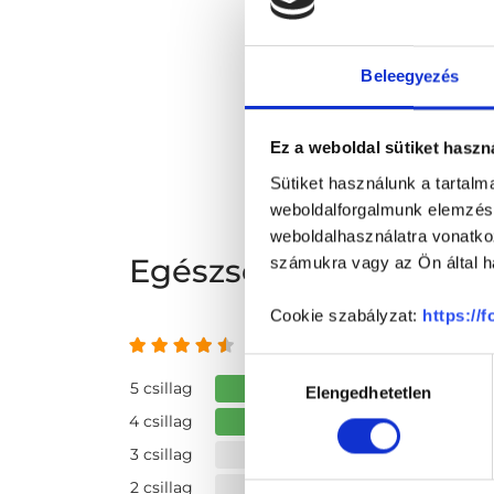
Beleegyezés
Ez a weboldal sütiket haszn
Sütiket használunk a tartal
weboldalforgalmunk elemzésé
weboldalhasználatra vonatko
Egészséges Életmód 
számukra vagy az Ön által ha
Cookie szabályzat:
https://
4.63 az 5-ből
Hozzájárulás
5 csillag
Elengedhetetlen
kiválasztása
4 csillag
3 csillag
2 csillag