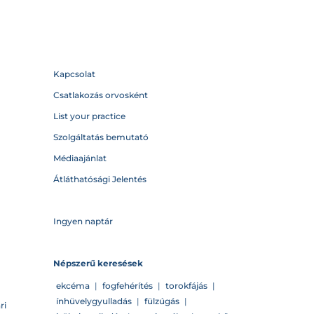
Kapcsolat
Csatlakozás orvosként
List your practice
Szolgáltatás bemutató
Médiaajánlat
Átláthatósági Jelentés
Ingyen naptár
Népszerű keresések
ekcéma
|
fogfehérítés
|
torokfájás
|
ínhüvelygyulladás
|
fülzúgás
|
ri