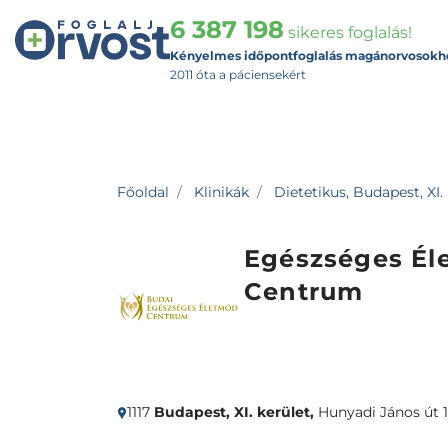
6 387 198
sikeres foglalás!
Kényelmes időpontfoglalás magánorvosokh
2011 óta a páciensekért
Főoldal
Klinikák
Dietetikus, Budapest, XI.
Egészséges Él
Centrum
1117
Budapest, XI. kerület,
Hunyadi János út 1