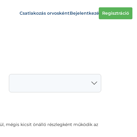
Csatlakozás orvosként
Bejelentkezés
Regisztráció
l, mégis kicsit önálló részlegként működik az