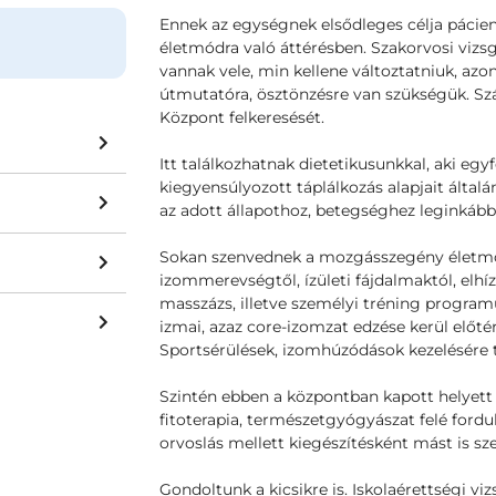
Ennek az egységnek elsődleges célja pácie
életmódra való áttérésben. Szakorvosi vizs
vannak vele, min kellene változtatniuk, azo
útmutatóra, ösztönzésre van szükségük. S
Központ felkeresését.
Itt találkozhatnak dietetikusunkkal, aki eg
kiegyensúlyozott táplálkozás alapjait által
az adott állapothoz, betegséghez leginkább
Sokan szenvednek a mozgásszegény életmó
izommerevségtől, ízületi fájdalmaktól, elhí
masszázs, illetve személyi tréning program
izmai, azaz core-izomzat edzése kerül előtér
Sportsérülések, izomhúzódások kezelésére 
Szintén ebben a központban kapott helyett a
fitoterapia, természetgyógyászat felé for
orvoslás mellett kiegészítésként mást is sz
Gondoltunk a kicsikre is. Iskolaérettségi viz