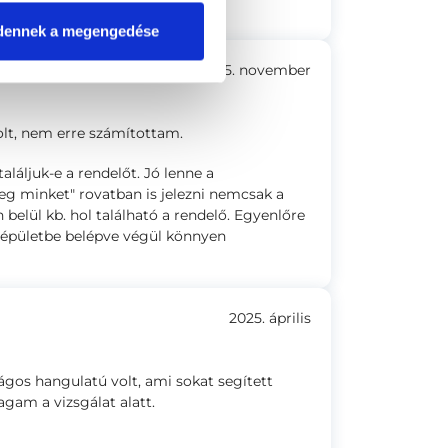
dennek a megengedése
2025. november
olt, nem erre számítottam.
áljuk-e a rendelőt. Jó lenne a
eg minket" rovatban is jelezni nemcsak a
elül kb. hol található a rendelő. Egyenlőre
 épületbe belépve végül könnyen
2025. április
ságos hangulatú volt, ami sokat segített
am a vizsgálat alatt.