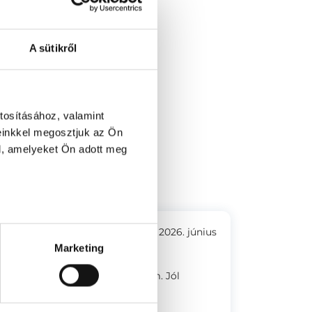
A sütikről
 út 19. (Újbuda)
tosításához, valamint
einkkel megosztjuk az Ön
l, amelyeket Ön adott meg
2026. június
Marketing
 Figyelmeztető jelzéseket kaptam. Jól
ő.