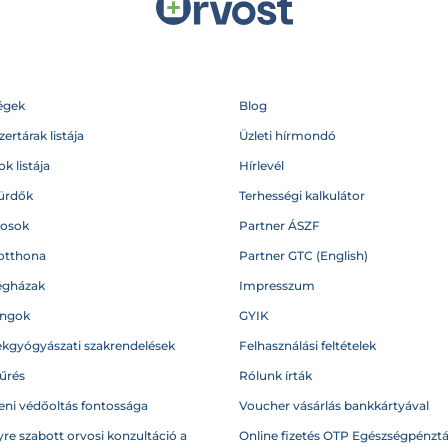
égek
Blog
ertárak listája
Üzleti hírmondó
k listája
Hírlevél
ürdők
Terhességi kalkulátor
vosok
Partner ÁSZF
otthona
Partner GTC (English)
égházak
Impresszum
angok
GYIK
kgyógyászati szakrendelések
Felhasználási feltételek
űrés
Rólunk írták
eni védőoltás fontossága
Voucher vásárlás bankkártyával
re szabott orvosi konzultáció a
Online fizetés OTP Egészségpénztá