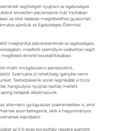
nseinknek segítséget nyújtani az egészséges
gálatot követően pácienseink már tisztában
nban az első lépések megtételéhez gyakorlati
zámukra ajánljuk az Egészséges Életmód
yfelől megtanítja pácienseinknek az egészséges,
ánosságban, másfelől személyre szabottan segít
 megfelelő étrend összeállításában.
d miatt mozgásszervi panaszoktól,
zástól. Számukra jó lehetőség igénybe venni
unkat. Testedzéseink során leginkább a törzs
be, hangsúlyos nyújtás-lazítás mellett.
taping terápiát alkalmazunk.
z alternatív gyógyászat szakrendelése is, ahol
dulhatnak azon betegeink, akik a hagyományos
eretnének kipróbálni.
sgálat az 5-6 éves korosztály részére ajánlott,