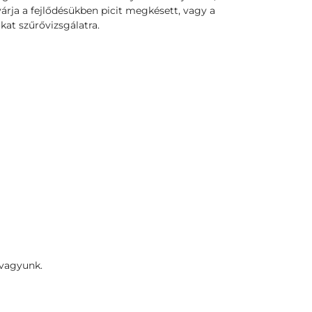
rja a fejlődésükben picit megkésett, vagy a
kat szűrővizsgálatra.
 vagyunk.