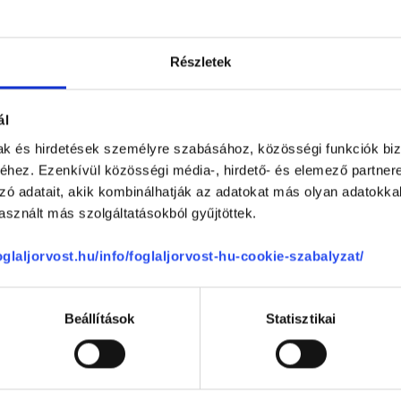
Részletek
Egészséges Életmód Centrum
ál
1117
Budapest, XI. kerület
,
Hunyadi János
mak és hirdetések személyre szabásához, közösségi funkciók biz
hez. Ezenkívül közösségi média-, hirdető- és elemező partner
zó adatait, akik kombinálhatják az adatokat más olyan adatokka
Centrum vélemények
sznált más szolgáltatásokból gyűjtöttek.
foglaljorvost.hu/info/foglaljorvost-hu-cookie-szabalyzat/
Anonym
50 %
Beállítások
Statisztikai
(ellenőrzött értékelés)
50 %
Az időpont pontosan be volt tartva.
0 %
megközelíthető helyen van a rendel
0 %
-