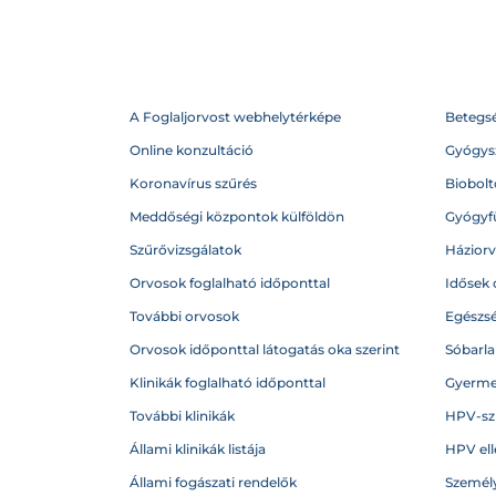
A Foglaljorvost webhelytérképe
Betegs
Online konzultáció
Gyógysz
Koronavírus szűrés
Biobolto
Meddőségi központok külföldön
Gyógyf
Szűrővizsgálatok
Házior
Orvosok foglalható időponttal
Idősek 
További orvosok
Egészs
Orvosok időponttal látogatás oka szerint
Sóbarl
Klinikák foglalható időponttal
Gyerme
További klinikák
HPV-sz
Állami klinikák listája
HPV ell
Állami fogászati rendelők
Személy