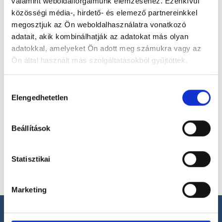
valamint weboldalforgalmunk elemzéséhez. Ezenkívül
magánorvosokhoz most!
közösségi média-, hirdető- és elemező partnereinkkel
megosztjuk az Ön weboldalhasználatra vonatkozó
adatait, akik kombinálhatják az adatokat más olyan
Válassz szakterületet
adatokkal, amelyeket Ön adott meg számukra vagy az
Ön által használt más szolgáltatásokból gyűjtöttek.
Cookie
Hozzájárulás
szabályzat:
https://foglaljorvost.hu/info/foglaljorvost-
Elengedhetetlen
kiválasztása
Válassz helyszínt
hu-cookie-szabalyzat/
Beállítások
Statisztikai
Marketing