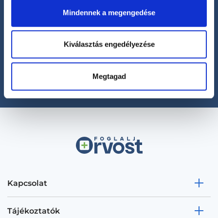
Mindennek a megengedése
Segíthetünk?
Kiválasztás engedélyezése
+36 1 700-1398
(H-P: 8:00-20:00)
office@foglaljorvost.hu
Megtagad
Kapcsolat
Tájékoztatók