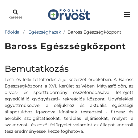
keresés
Főoldal
Egészségházak
Baross Egészségközpont
Baross Egészségközpont
Bemutatkozás
Testi és lelki feltöltődés a jó közérzet érdekében. A Baross
Egészségközpont a XVI. kerület szívében Mátyásföldön, az
orvos- és sporttudomány összefonódásával létrejött
egyedülálló gyógyászati- rekreációs központ. Ügyfelekkel
együttműködve, a céljukhoz és aktuális egészségi
állapotukhoz igazodva kínálnak testedzési - fitnesz és
aerobik szolgáltatásokat, terápiás eljárásokat, melyet a
szakorvosi-, és edzői felügyelet valamint az állapot kontroll
tesz eredményessé, kézzelfoghatóvá.