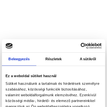
Beleegyezés
Részletek
A sütikről
Biofraktál Gyógycentrum
Balassagyarmat, Rákóczi Fejedelem út 127.
Ez a weboldal sütiket használ
Foglalj időpontot megbízható
Sütiket használunk a tartalmak és hirdetések személyre
magánorvosokhoz most!
szabásához, közösségi funkciók biztosításához,
valamint weboldalforgalmunk elemzéséhez. Ezenkívül
közösségi média-, hirdető- és elemező partnereinkkel
Válassz szakterületet
megosztjuk az Ön weboldalhasználatra vonatkozó