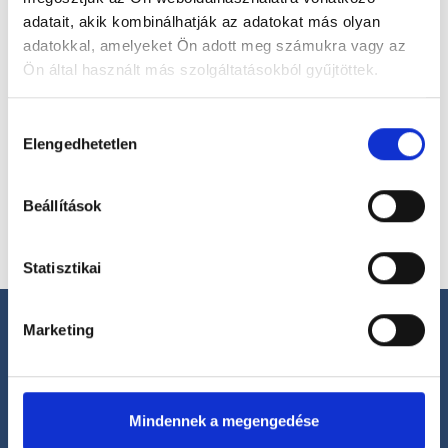
adatait, akik kombinálhatják az adatokat más olyan
adatokkal, amelyeket Ön adott meg számukra vagy az
Ön által használt más szolgáltatásokból gyűjtöttek.
Válassz helyszínt
Cookie
Hozzájárulás
szabályzat:
https://foglaljorvost.hu/info/foglaljorvost-
Elengedhetetlen
kiválasztása
hu-cookie-szabalyzat/
Beállítások
Statisztikai
Marketing
Segíthetünk?
Mindennek a megengedése