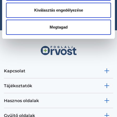
+36 1 700-1398
(H-P: 8:00-20:00)
Kiválasztás engedélyezése
office@foglaljorvost.hu
Megtagad
Kapcsolat
Tájékoztatók
Hasznos oldalak
Gyűjtő oldalak