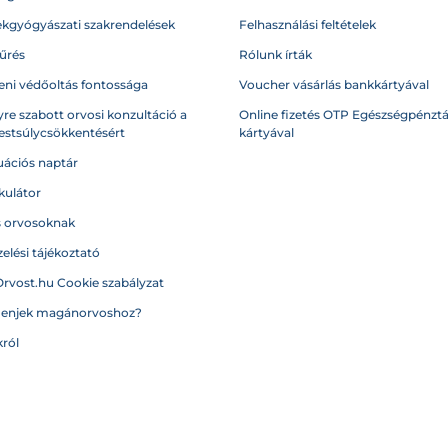
kgyógyászati szakrendelések
Felhasználási feltételek
űrés
Rólunk írták
eni védőoltás fontossága
Voucher vásárlás bankkártyával
re szabott orvosi konzultáció a
Online fizetés OTP Egészségpénztá
testsúlycsökkentésért
kártyával
ációs naptár
kulátor
s orvosoknak
elési tájékoztató
Orvost.hu Cookie szabályzat
menjek magánorvoshoz?
ról