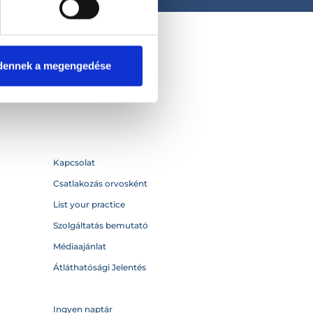
dennek a megengedése
Kapcsolat
Csatlakozás orvosként
List your practice
Szolgáltatás bemutató
Médiaajánlat
Átláthatósági Jelentés
Ingyen naptár