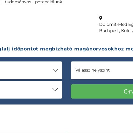
ját tudományos potenciálunk
Dolomit-Med Eg
Budapest, Kolosy
glalj időpontot megbízható magánorvosokhoz mo
Válassz helyszínt