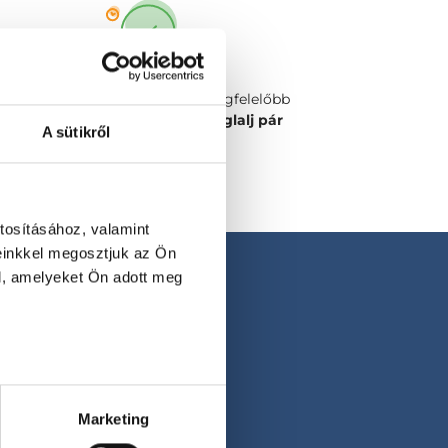
Válaszd ki a számodra legmegfelelőbb
időpontot vagy orvost és
foglalj pár
A sütikről
kattintással!
tosításához, valamint
einkkel megosztjuk az Ön
l, amelyeket Ön adott meg
Marketing