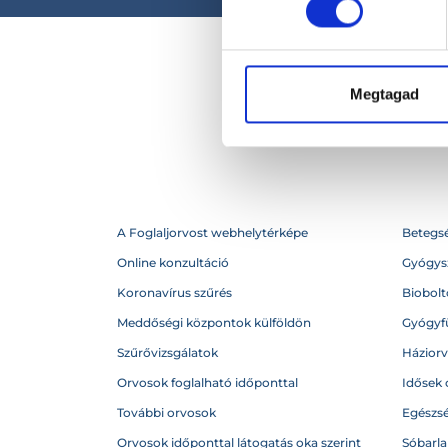
Megtagad
A Foglaljorvost webhelytérképe
Betegs
Online konzultáció
Gyógysz
Koronavírus szűrés
Biobolto
Meddőségi központok külföldön
Gyógyf
Szűrővizsgálatok
Házior
Orvosok foglalható időponttal
Idősek 
További orvosok
Egészs
Orvosok időponttal látogatás oka szerint
Sóbarl