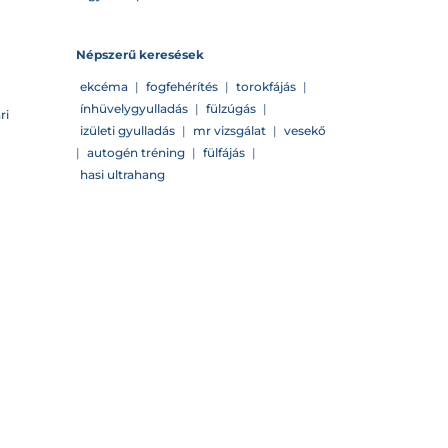
Népszerű keresések
ekcéma
|
fogfehérítés
|
torokfájás
|
ínhüvelygyulladás
|
fülzúgás
|
ri
izületi gyulladás
|
mr vizsgálat
|
vesekő
|
autogén tréning
|
fülfájás
|
hasi ultrahang