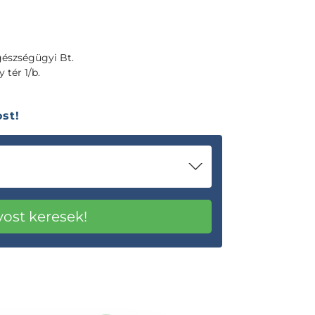
észségügyi Bt.
 tér 1/b.
st!