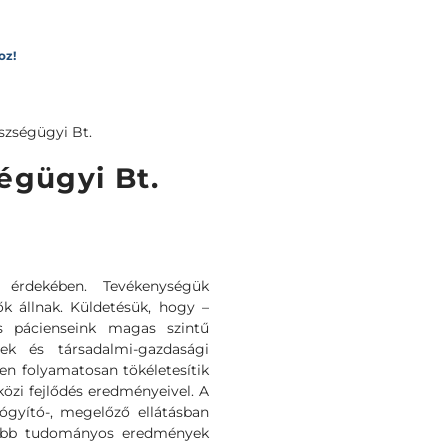
oz!
zségügyi Bt.
égügyi Bt.
t érdekében. Tevékenységük
k állnak. Küldetésük, hogy –
s pácienseink magas szintű
nek és társadalmi-gazdasági
en folyamatosan tökéletesítik
özi fejlődés eredményeivel. A
ógyító-, megelőző ellátásban
ssebb tudományos eredmények