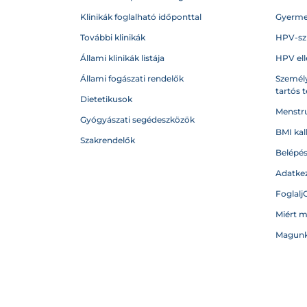
Klinikák foglalható időponttal
Gyerme
További klinikák
HPV-sz
Állami klinikák listája
HPV ell
Állami fogászati rendelők
Személy
tartós 
Dietetikusok
Menstru
Gyógyászati segédeszközök
BMI kal
Szakrendelők
Belépé
Adatkez
Foglalj
Miért 
Magunk