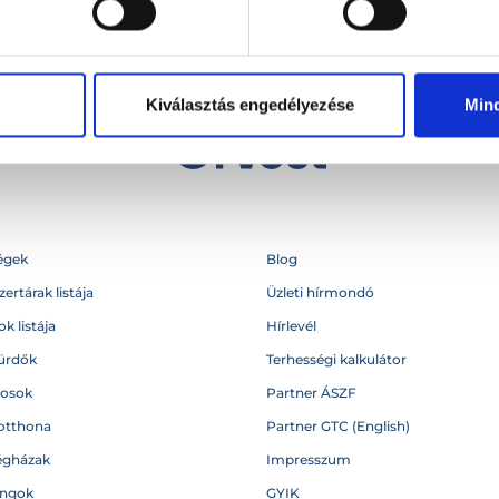
Kiválasztás engedélyezése
Min
égek
Blog
ertárak listája
Üzleti hírmondó
k listája
Hírlevél
ürdők
Terhességi kalkulátor
vosok
Partner ÁSZF
otthona
Partner GTC (English)
égházak
Impresszum
angok
GYIK