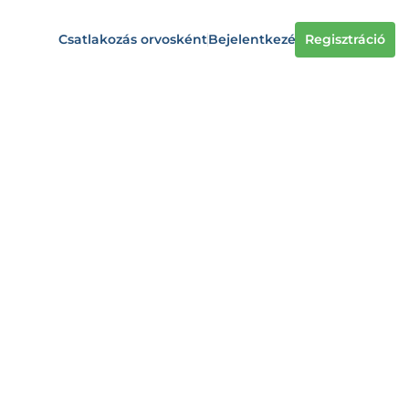
Csatlakozás orvosként
Bejelentkezés
Regisztráció