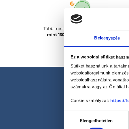
Több mint
2400 magánorvosunk, több
mint 130 szakterületen
csak rád vár!
Beleegyezés
Ez a weboldal sütiket haszn
Sütiket használunk a tartal
weboldalforgalmunk elemzésé
weboldalhasználatra vonatko
számukra vagy az Ön által ha
Cookie szabályzat:
https://
Hozzájárulás
Elengedhetetlen
kiválasztása