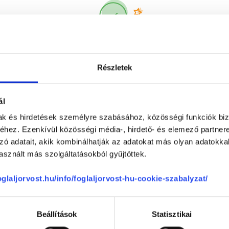
Korábbi páciensek
300 000 valós
véleménye
segít a döntésben!
Részletek
ál
mak és hirdetések személyre szabásához, közösségi funkciók biz
hez. Ezenkívül közösségi média-, hirdető- és elemező partner
zó adatait, akik kombinálhatják az adatokat más olyan adatokka
sznált más szolgáltatásokból gyűjtöttek.
Telefon
+36 1 700-1398
(H-P: 8:00-20:00)
foglaljorvost.hu/info/foglaljorvost-hu-cookie-szabalyzat/
Segíthetünk?
Email
office@foglaljorvost.hu
Beállítások
Statisztikai