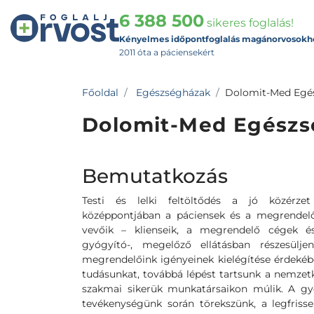
6 388 500
sikeres foglalás!
Kényelmes időpontfoglalás magánorvosokh
2011 óta a páciensekért
Főoldal
Egészségházak
Dolomit-Med Egés
Dolomit-Med Egészs
Bemutatkozás
Testi és lelki feltöltődés a jó közérze
középpontjában a páciensek és a megrendelő
vevőik – klienseik, a megrendelő cégek é
gyógyító-, megelőző ellátásban részesülje
megrendelőink igényeinek kielégítése érdekéb
tudásunkat, továbbá lépést tartsunk a nemzetk
szakmai sikerük munkatársaikon múlik. A gy
tevékenységünk során törekszünk, a legfri