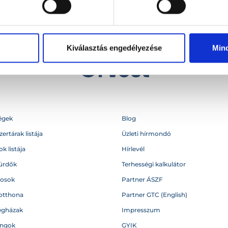
Kiválasztás engedélyezése
Min
égek
Blog
ertárak listája
Üzleti hírmondó
k listája
Hírlevél
ürdők
Terhességi kalkulátor
vosok
Partner ÁSZF
otthona
Partner GTC (English)
égházak
Impresszum
angok
GYIK