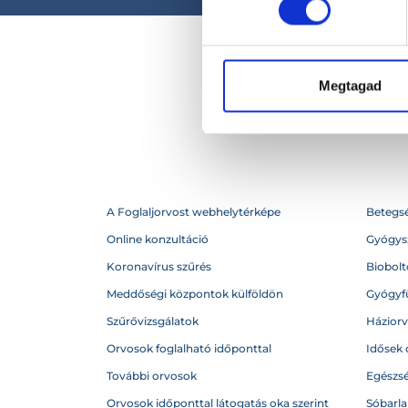
Megtagad
A Foglaljorvost webhelytérképe
Betegs
Online konzultáció
Gyógysz
Koronavírus szűrés
Biobolto
Meddőségi központok külföldön
Gyógyf
Szűrővizsgálatok
Házior
Orvosok foglalható időponttal
Idősek 
További orvosok
Egészs
Orvosok időponttal látogatás oka szerint
Sóbarl