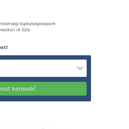
istérségi Egészségközpont
esztúri út 52/a.
st!