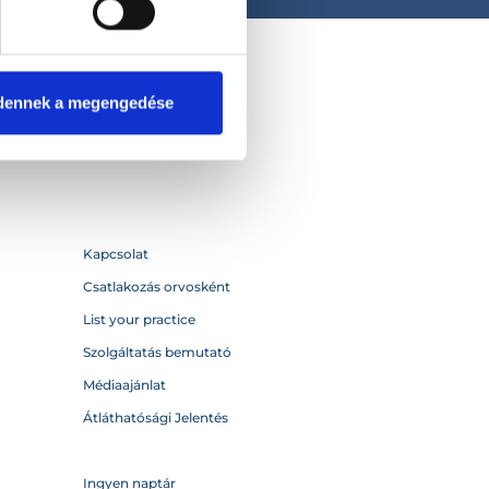
dennek a megengedése
Kapcsolat
Csatlakozás orvosként
List your practice
Szolgáltatás bemutató
Médiaajánlat
Átláthatósági Jelentés
Ingyen naptár