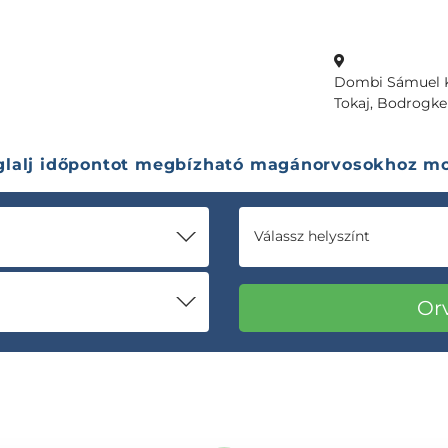
Dombi Sámuel K
Tokaj, Bodrogker
glalj időpontot megbízható magánorvosokhoz mo
Válassz helyszínt