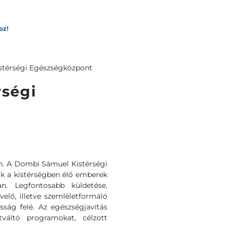
oz!
térségi Egészségközpont
rségi
ben. A Dombi Sámuel Kistérségi
ik a kistérségben élő emberek
n. Legfontosabb küldetése,
velő, illetve szemléletformáló
osság felé. Az egészségjavítás
tváltó programokat, célzott