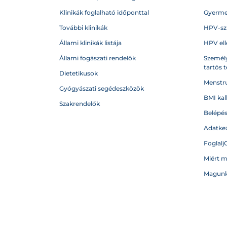
Klinikák foglalható időponttal
Gyerme
További klinikák
HPV-sz
Állami klinikák listája
HPV ell
Állami fogászati rendelők
Személy
tartós 
Dietetikusok
Menstru
Gyógyászati segédeszközök
BMI kal
Szakrendelők
Belépé
Adatkez
Foglalj
Miért 
Magunk