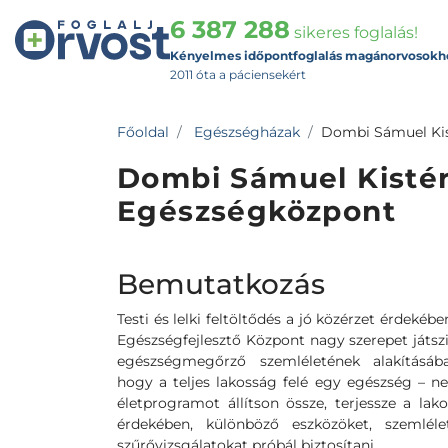
6 387 288
sikeres foglalás!
Kényelmes időpontfoglalás magánorvosokh
2011 óta a páciensekért
Főoldal
Egészségházak
Dombi Sámuel Kis
Dombi Sámuel Kisté
Egészségközpont
Bemutatkozás
Testi és lelki feltöltődés a jó közérzet érdeké
Egészségfejlesztő Központ nagy szerepet játsz
egészségmegőrző szemléletének alakításába
hogy a teljes lakosság felé egy egészség – ne
életprogramot állítson össze, terjessze a lak
érdekében, különböző eszközöket, szemléle
szűrővizsgálatokat próbál biztosítani.