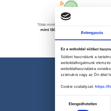
Több mint
2400 magánorvosunk, több
mint 130 szakterületen
csak rád vár!
Beleegyezés
Ez a weboldal sütiket haszn
Sütiket használunk a tartal
weboldalforgalmunk elemzésé
weboldalhasználatra vonatko
számukra vagy az Ön által ha
Cookie szabályzat:
https://
Hozzájárulás
Elengedhetetlen
kiválasztása