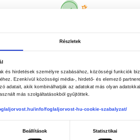
Korábbi páciensek
300 000 valós
véleménye
segít a döntésben!
Részletek
ál
mak és hirdetések személyre szabásához, közösségi funkciók biz
hez. Ezenkívül közösségi média-, hirdető- és elemező partner
zó adatait, akik kombinálhatják az adatokat más olyan adatokka
sznált más szolgáltatásokból gyűjtöttek.
Telefon
+36 1 700-1398
(H-P: 8:00-20:00)
foglaljorvost.hu/info/foglaljorvost-hu-cookie-szabalyzat/
Segíthetünk?
Email
office@foglaljorvost.hu
Beállítások
Statisztikai