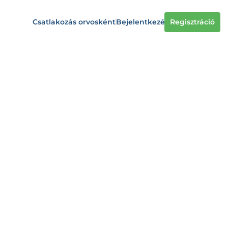
Csatlakozás orvosként
Bejelentkezés
Regisztráció