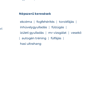
Népszerű keresések
ekcéma
|
fogfehérítés
|
torokfájás
|
ínhüvelygyulladás
|
fülzúgás
|
ri
izületi gyulladás
|
mr vizsgálat
|
vesekő
|
autogén tréning
|
fülfájás
|
hasi ultrahang