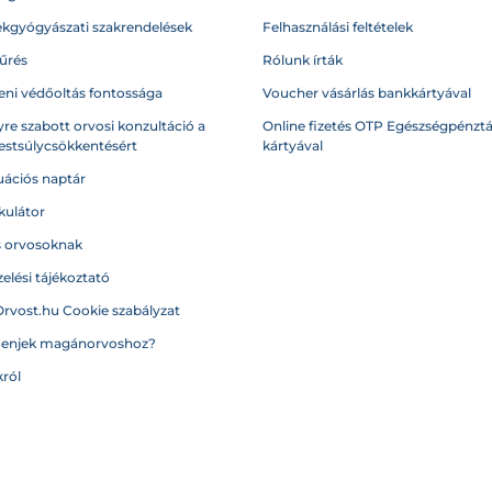
kgyógyászati szakrendelések
Felhasználási feltételek
űrés
Rólunk írták
eni védőoltás fontossága
Voucher vásárlás bankkártyával
re szabott orvosi konzultáció a
Online fizetés OTP Egészségpénztá
testsúlycsökkentésért
kártyával
ációs naptár
kulátor
s orvosoknak
elési tájékoztató
Orvost.hu Cookie szabályzat
menjek magánorvoshoz?
ról