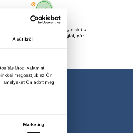
Válaszd ki a számodra legmegfelelőbb
időpontot vagy orvost és
foglalj pár
A sütikről
kattintással!
tosításához, valamint
einkkel megosztjuk az Ön
l, amelyeket Ön adott meg
Marketing