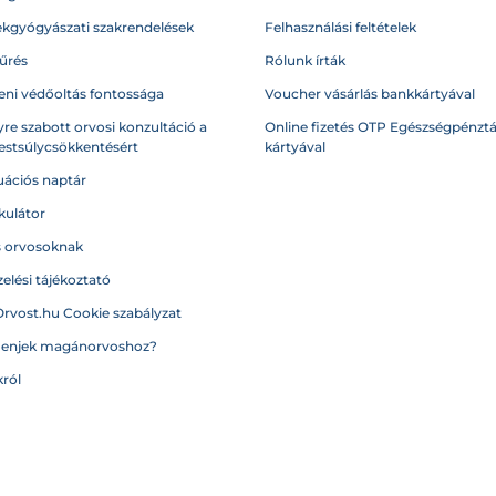
kgyógyászati szakrendelések
Felhasználási feltételek
űrés
Rólunk írták
eni védőoltás fontossága
Voucher vásárlás bankkártyával
re szabott orvosi konzultáció a
Online fizetés OTP Egészségpénztá
testsúlycsökkentésért
kártyával
ációs naptár
kulátor
s orvosoknak
elési tájékoztató
Orvost.hu Cookie szabályzat
menjek magánorvoshoz?
ról