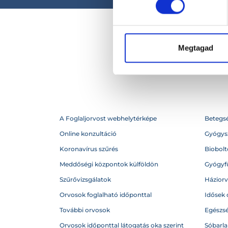
Megtagad
A Foglaljorvost webhelytérképe
Betegs
Online konzultáció
Gyógysz
Koronavírus szűrés
Biobolto
Meddőségi központok külföldön
Gyógyf
Szűrővizsgálatok
Házior
Orvosok foglalható időponttal
Idősek 
További orvosok
Egészs
Orvosok időponttal látogatás oka szerint
Sóbarl