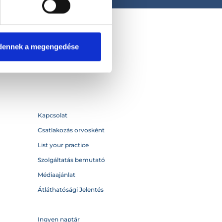
dennek a megengedése
Kapcsolat
Csatlakozás orvosként
List your practice
Szolgáltatás bemutató
Médiaajánlat
Átláthatósági Jelentés
Ingyen naptár