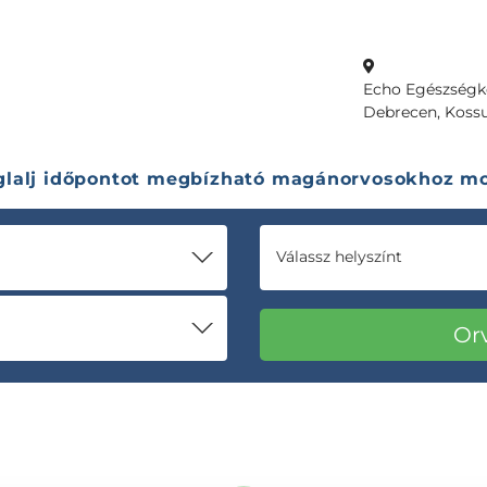
Echo Egészségk
Debrecen, Kossu
glalj időpontot megbízható magánorvosokhoz mo
Válassz helyszínt