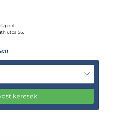
özpont
th utca 56.
st!