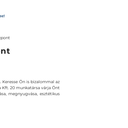
oz!
zpont
nt
en. Keresse Ön is bizalommal az
 a Kft. 20 munkatársa várja Önt
ása, megnyugvása, esztétikus