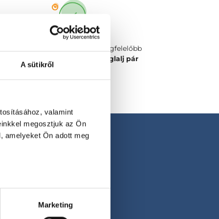
Válaszd ki a számodra legmegfelelőbb
időpontot vagy orvost és
foglalj pár
A sütikről
kattintással!
tosításához, valamint
einkkel megosztjuk az Ön
l, amelyeket Ön adott meg
Marketing