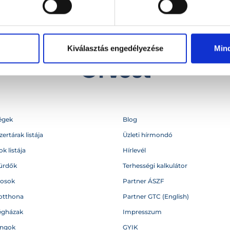
Kiválasztás engedélyezése
Min
égek
Blog
ertárak listája
Üzleti hírmondó
k listája
Hírlevél
ürdők
Terhességi kalkulátor
vosok
Partner ÁSZF
otthona
Partner GTC (English)
égházak
Impresszum
angok
GYIK