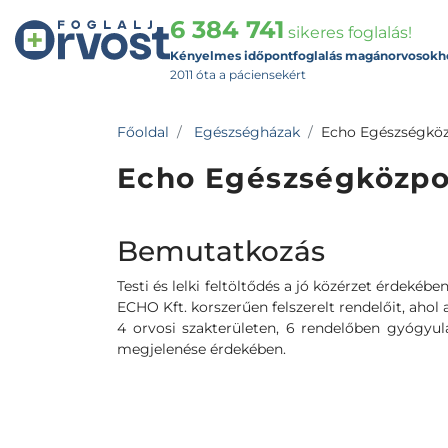
6 384 741
sikeres foglalás!
Kényelmes időpontfoglalás magánorvosokh
2011 óta a páciensekért
Főoldal
Egészségházak
Echo Egészségkö
Echo Egészségközpo
Bemutatkozás
Testi és lelki feltöltődés a jó közérzet érdekéb
ECHO Kft. korszerűen felszerelt rendelőit, ahol
4 orvosi szakterületen, 6 rendelőben gyógyul
megjelenése érdekében.