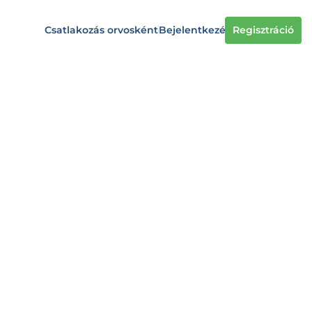
Csatlakozás orvosként
Bejelentkezés
Regisztráció