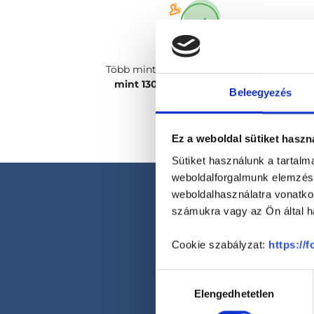
Több mint
2400 magánorvosunk, több
mint 130 szakterületen
csak rád vár!
Beleegyezés
Ez a weboldal sütiket haszn
Sütiket használunk a tartal
weboldalforgalmunk elemzésé
weboldalhasználatra vonatko
számukra vagy az Ön által ha
Cookie szabályzat:
https://
Hozzájárulás
Elengedhetetlen
kiválasztása