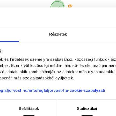
Korábbi páciensek
300 000 valós
véleménye
segít a döntésben!
Részletek
ál
mak és hirdetések személyre szabásához, közösségi funkciók biz
hez. Ezenkívül közösségi média-, hirdető- és elemező partner
zó adatait, akik kombinálhatják az adatokat más olyan adatokka
sznált más szolgáltatásokból gyűjtöttek.
Telefon
+36 1 700-1398
(H-P: 8:00-20:00)
foglaljorvost.hu/info/foglaljorvost-hu-cookie-szabalyzat/
Segíthetünk?
Email
office@foglaljorvost.hu
Beállítások
Statisztikai