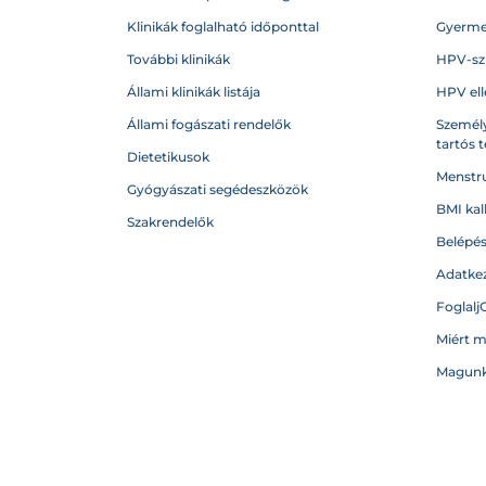
Klinikák foglalható időponttal
Gyerme
További klinikák
HPV-sz
Állami klinikák listája
HPV ell
Állami fogászati rendelők
Személy
tartós 
Dietetikusok
Menstru
Gyógyászati segédeszközök
BMI kal
Szakrendelők
Belépé
Adatkez
Foglalj
Miért 
Magunk