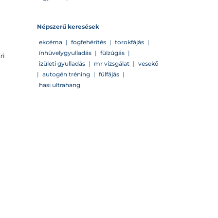
Népszerű keresések
ekcéma
|
fogfehérítés
|
torokfájás
|
ínhüvelygyulladás
|
fülzúgás
|
ri
izületi gyulladás
|
mr vizsgálat
|
vesekő
|
autogén tréning
|
fülfájás
|
hasi ultrahang