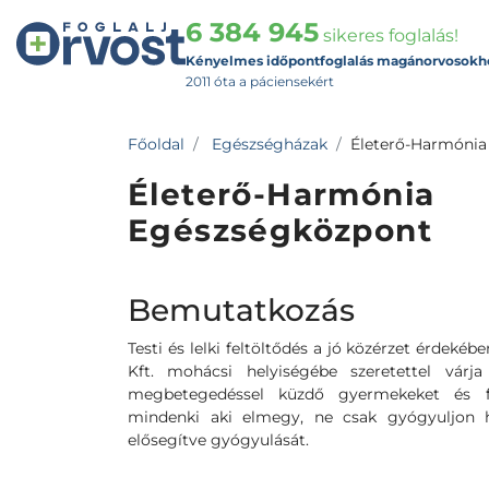
6 384 945
sikeres foglalás!
Kényelmes időpontfoglalás magánorvosokh
2011 óta a páciensekért
Főoldal
Egészségházak
Életerő-Harmónia
Életerő-Harmónia
Egészségközpont
Bemutatkozás
Testi és lelki feltöltődés a jó közérzet érdeké
Kft. mohácsi helyiségébe szeretettel várj
megbetegedéssel küzdő gyermekeket és fe
mindenki aki elmegy, ne csak gyógyuljon ha
elősegítve gyógyulását.