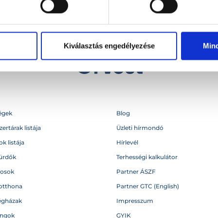
Kiválasztás engedélyezése
Min
égek
Blog
ertárak listája
Üzleti hírmondó
k listája
Hírlevél
ürdők
Terhességi kalkulátor
vosok
Partner ÁSZF
otthona
Partner GTC (English)
égházak
Impresszum
angok
GYIK