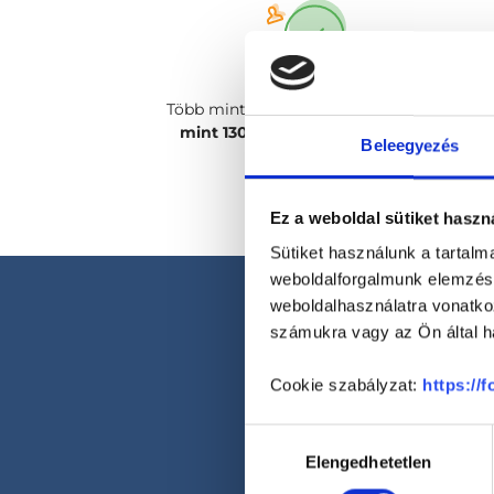
Több mint
2400 magánorvosunk, több
mint 130 szakterületen
csak rád vár!
Beleegyezés
Ez a weboldal sütiket haszn
Sütiket használunk a tartal
weboldalforgalmunk elemzésé
weboldalhasználatra vonatko
számukra vagy az Ön által ha
Cookie szabályzat:
https://
Hozzájárulás
Elengedhetetlen
kiválasztása