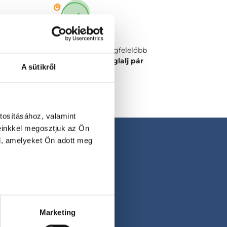
Válaszd ki a számodra legmegfelelőbb
időpontot vagy orvost és
foglalj pár
A sütikről
kattintással!
tosításához, valamint
einkkel megosztjuk az Ön
l, amelyeket Ön adott meg
Marketing