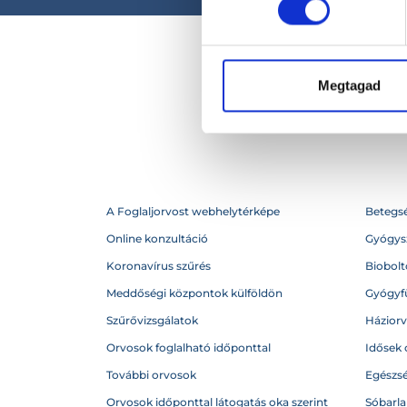
Megtagad
A Foglaljorvost webhelytérképe
Betegs
Online konzultáció
Gyógysz
Koronavírus szűrés
Biobolto
Meddőségi központok külföldön
Gyógyf
Szűrővizsgálatok
Házior
Orvosok foglalható időponttal
Idősek 
További orvosok
Egészs
Orvosok időponttal látogatás oka szerint
Sóbarl