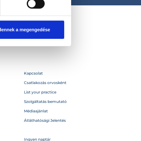
dennek a megengedése
Kapcsolat
Csatlakozás orvosként
List your practice
Szolgáltatás bemutató
Médiaajánlat
Átláthatósági Jelentés
Ingyen naptár