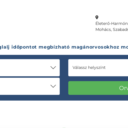
Életerő-Harmón
Mohács, Szabads
glalj időpontot megbízható magánorvosokhoz mo
Válassz helyszínt