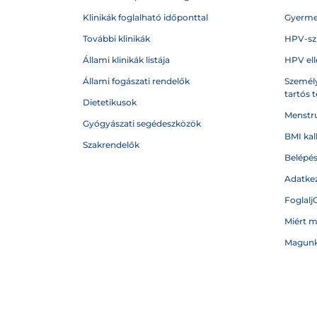
Klinikák foglalható időponttal
Gyerme
További klinikák
HPV-sz
Állami klinikák listája
HPV ell
Állami fogászati rendelők
Személy
tartós 
Dietetikusok
Menstru
Gyógyászati segédeszközök
BMI kal
Szakrendelők
Belépé
Adatkez
Foglalj
Miért 
Magunk