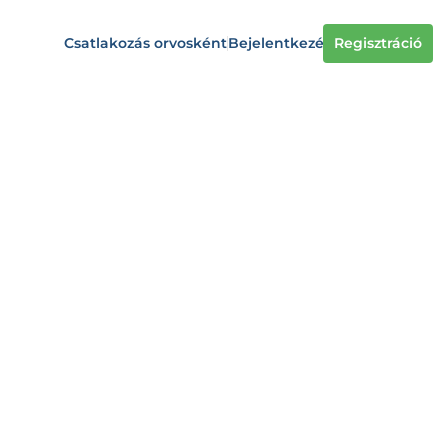
Csatlakozás orvosként
Bejelentkezés
Regisztráció