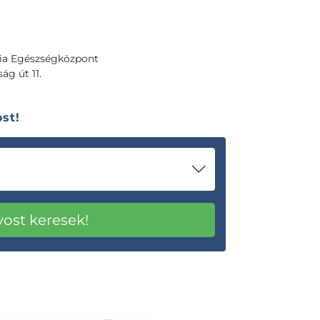
ia Egészségközpont
ág út 11.
st!