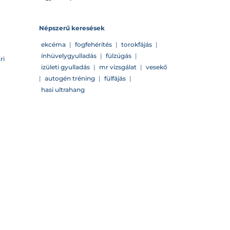
Népszerű keresések
ekcéma
|
fogfehérítés
|
torokfájás
|
ínhüvelygyulladás
|
fülzúgás
|
ri
izületi gyulladás
|
mr vizsgálat
|
vesekő
|
autogén tréning
|
fülfájás
|
hasi ultrahang