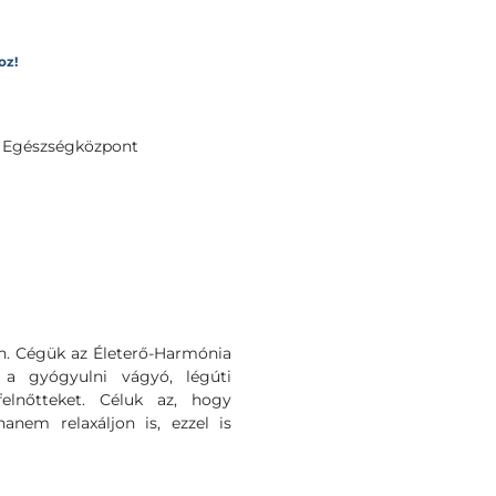
oz!
 Egészségközpont
ben. Cégük az Életerő-Harmónia
a a gyógyulni vágyó, légúti
lnőtteket. Céluk az, hogy
nem relaxáljon is, ezzel is