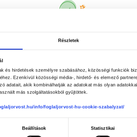
Korábbi páciensek
300 000 valós
véleménye
segít a döntésben!
Részletek
ál
mak és hirdetések személyre szabásához, közösségi funkciók biz
hez. Ezenkívül közösségi média-, hirdető- és elemező partner
zó adatait, akik kombinálhatják az adatokat más olyan adatokka
sznált más szolgáltatásokból gyűjtöttek.
Telefon
+36 1 700-1398
(H-P: 8:00-20:00)
foglaljorvost.hu/info/foglaljorvost-hu-cookie-szabalyzat/
Segíthetünk?
Email
office@foglaljorvost.hu
Beállítások
Statisztikai