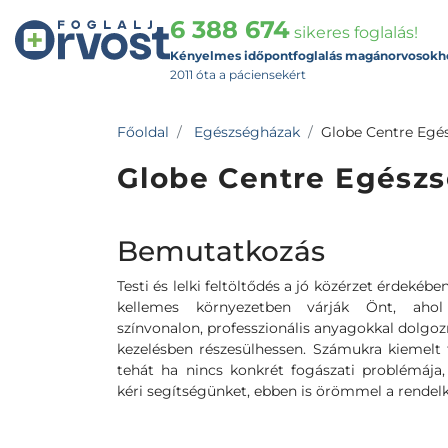
6 388 674
sikeres foglalás!
Kényelmes időpontfoglalás magánorvosokh
2011 óta a páciensekért
Főoldal
Egészségházak
Globe Centre Egé
Globe Centre Egész
Bemutatkozás
Testi és lelki feltöltődés a jó közérzet érdekébe
kellemes környezetben várják Önt, aho
színvonalon, professzionális anyagokkal dolgo
kezelésben részesülhessen. Számukra kiemelt 
tehát ha nincs konkrét fogászati problémáj
kéri segítségünket, ebben is örömmel a rendelk