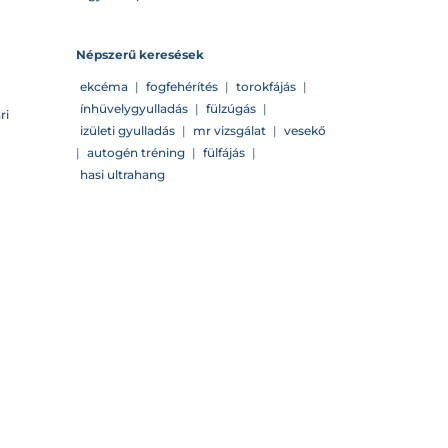
Népszerű keresések
ekcéma
|
fogfehérítés
|
torokfájás
|
ínhüvelygyulladás
|
fülzúgás
|
ri
izületi gyulladás
|
mr vizsgálat
|
vesekő
|
autogén tréning
|
fülfájás
|
hasi ultrahang