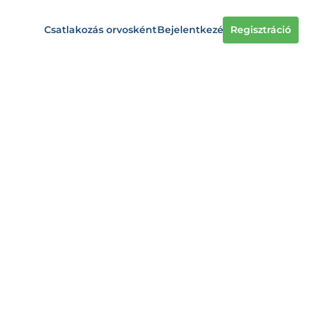
Csatlakozás orvosként
Bejelentkezés
Regisztráció