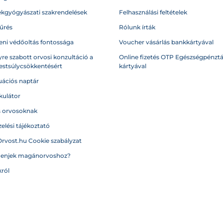
kgyógyászati szakrendelések
Felhasználási feltételek
űrés
Rólunk írták
eni védőoltás fontossága
Voucher vásárlás bankkártyával
re szabott orvosi konzultáció a
Online fizetés OTP Egészségpénztá
testsúlycsökkentésért
kártyával
ációs naptár
kulátor
s orvosoknak
elési tájékoztató
Orvost.hu Cookie szabályzat
menjek magánorvoshoz?
ról