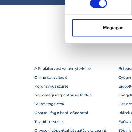
Megtagad
A Foglaljorvost webhelytérképe
Betegs
Online konzultáció
Gyógysz
Koronavírus szűrés
Biobolto
Meddőségi központok külföldön
Gyógyf
Szűrővizsgálatok
Házior
Orvosok foglalható időponttal
Idősek 
További orvosok
Egészs
Orvosok időponttal látogatás oka szerint
Sóbarl