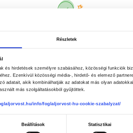
Korábbi páciensek
300 000 valós
véleménye
segít a döntésben!
Részletek
ál
mak és hirdetések személyre szabásához, közösségi funkciók biz
hez. Ezenkívül közösségi média-, hirdető- és elemező partner
zó adatait, akik kombinálhatják az adatokat más olyan adatokka
sznált más szolgáltatásokból gyűjtöttek.
Telefon
+36 1 700-1398
(H-P: 8:00-20:00)
foglaljorvost.hu/info/foglaljorvost-hu-cookie-szabalyzat/
Segíthetünk?
Email
office@foglaljorvost.hu
Beállítások
Statisztikai