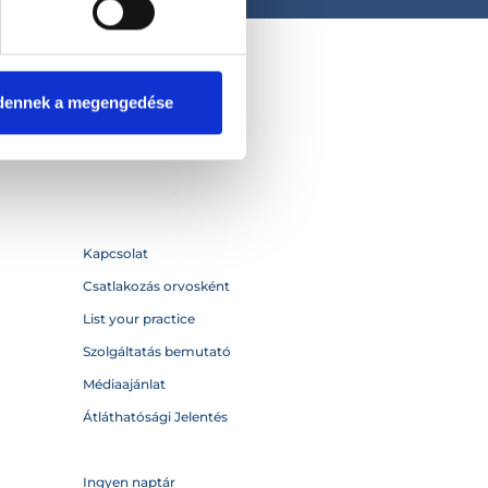
dennek a megengedése
Kapcsolat
Csatlakozás orvosként
List your practice
Szolgáltatás bemutató
Médiaajánlat
Átláthatósági Jelentés
Ingyen naptár