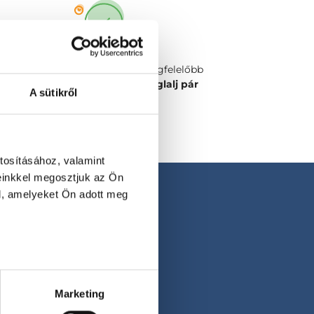
Válaszd ki a számodra legmegfelelőbb
időpontot vagy orvost és
foglalj pár
A sütikről
kattintással!
tosításához, valamint
einkkel megosztjuk az Ön
l, amelyeket Ön adott meg
Marketing