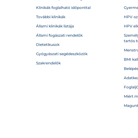
Klinikák foglalható időponttal
Gyerme
További klinikák
HPV-sz
Állami klinikák listája
HPV ell
Állami fogászati rendelők
Személy
tartós 
Dietetikusok
Menstru
Gyógyászati segédeszközök
BMI kal
Szakrendelők
Belépé
Adatkez
Foglalj
Miért 
Magunk