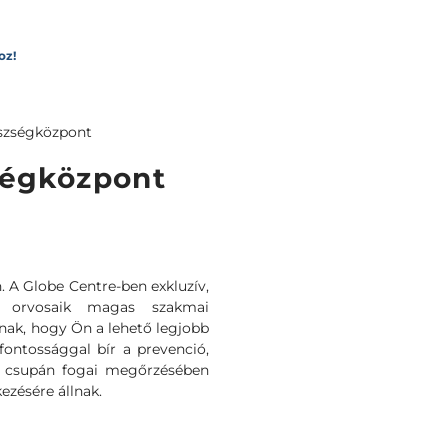
oz!
szségközpont
ségközpont
n. A Globe Centre-ben exkluzív,
l orvosaik magas szakmai
znak, hogy Ön a lehető legjobb
fontossággal bír a prevenció,
a, csupán fogai megőrzésében
ezésére állnak.