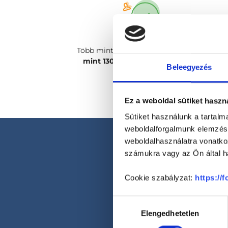
Több mint
2400 magánorvosunk, több
mint 130 szakterületen
csak rád vár!
Beleegyezés
Ez a weboldal sütiket haszn
Sütiket használunk a tartal
weboldalforgalmunk elemzésé
weboldalhasználatra vonatko
számukra vagy az Ön által ha
Cookie szabályzat:
https://
Hozzájárulás
Elengedhetetlen
kiválasztása