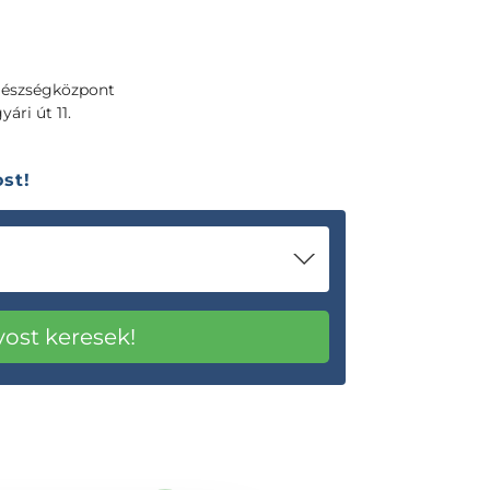
gészségközpont
ári út 11.
st!