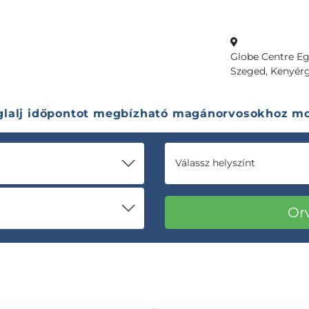
Globe Centre E
Szeged, Kenyérgy
glalj időpontot megbízható magánorvosokhoz mo
Válassz helyszínt