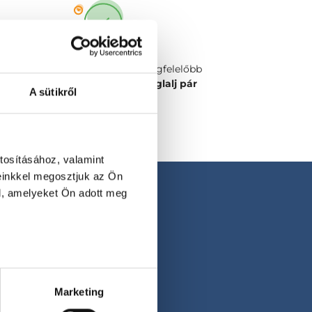
Válaszd ki a számodra legmegfelelőbb
időpontot vagy orvost és
foglalj pár
A sütikről
kattintással!
tosításához, valamint
einkkel megosztjuk az Ön
l, amelyeket Ön adott meg
Marketing