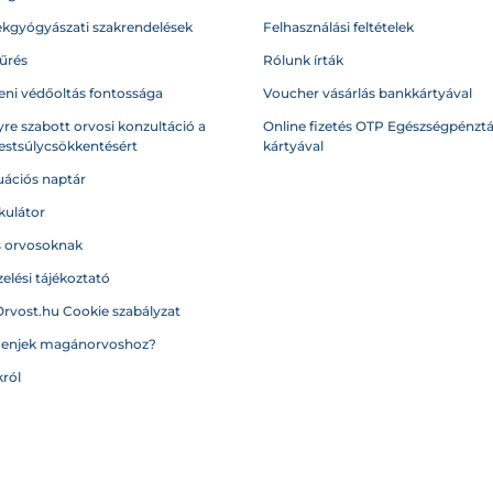
kgyógyászati szakrendelések
Felhasználási feltételek
űrés
Rólunk írták
eni védőoltás fontossága
Voucher vásárlás bankkártyával
re szabott orvosi konzultáció a
Online fizetés OTP Egészségpénztá
testsúlycsökkentésért
kártyával
ációs naptár
kulátor
s orvosoknak
elési tájékoztató
Orvost.hu Cookie szabályzat
menjek magánorvoshoz?
ról