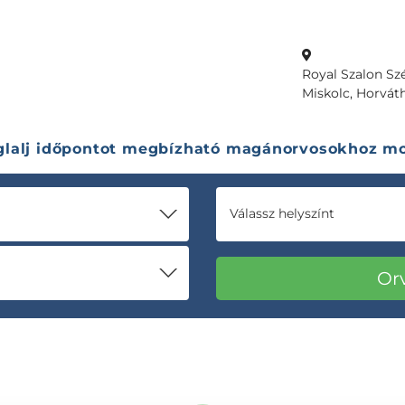
Royal Szalon Sz
Miskolc, Horváth
glalj időpontot megbízható magánorvosokhoz mo
Válassz helyszínt