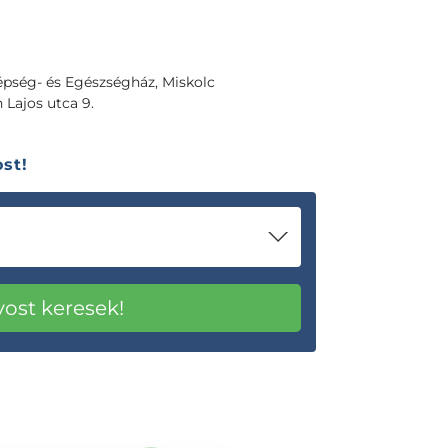
épség- és Egészségház, Miskolc
 Lajos utca 9.
st!