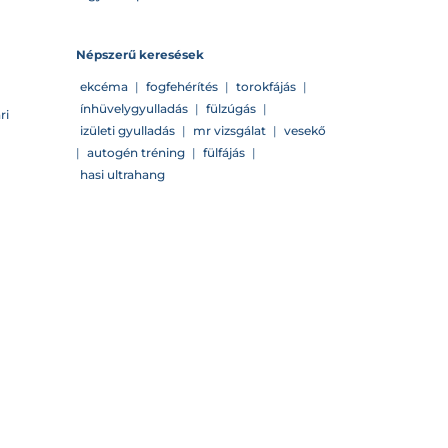
Népszerű keresések
ekcéma
|
fogfehérítés
|
torokfájás
|
ínhüvelygyulladás
|
fülzúgás
|
ri
izületi gyulladás
|
mr vizsgálat
|
vesekő
|
autogén tréning
|
fülfájás
|
hasi ultrahang