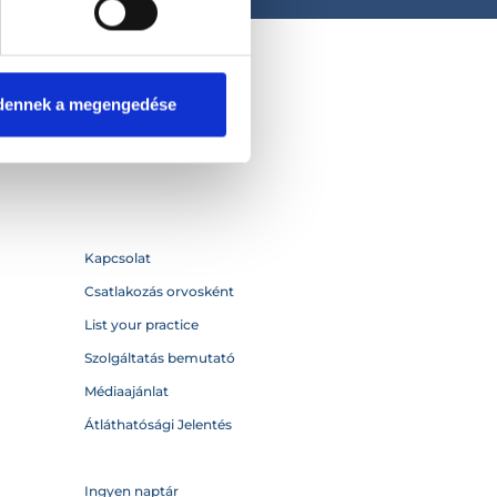
dennek a megengedése
Kapcsolat
Csatlakozás orvosként
List your practice
Szolgáltatás bemutató
Médiaajánlat
Átláthatósági Jelentés
Ingyen naptár