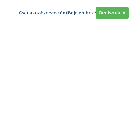
Csatlakozás orvosként
Bejelentkezés
Regisztráció