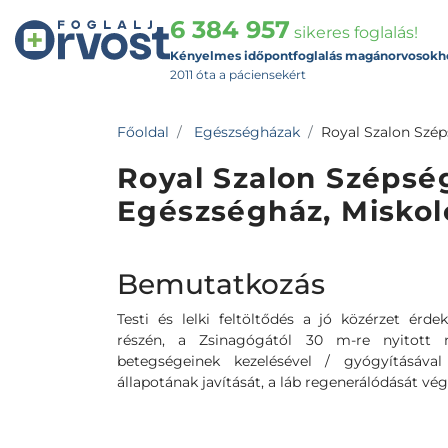
6 384 957
sikeres foglalás!
Kényelmes időpontfoglalás magánorvosokh
2011 óta a páciensekért
Főoldal
Egészségházak
Royal Szalon Szép
Royal Szalon Szépsé
Egészségház, Miskol
Bemutatkozás
Testi és lelki feltöltődés a jó közérzet érd
részén, a Zsinagógától 30 m-re nyitott
betegségeinek kezelésével / gyógyításával
állapotának javítását, a láb regenerálódását vé