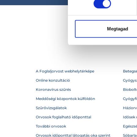
Megtagad
A Foglaljorvost webhelytérképe
Betegs
Online konzultáció
Gyógysz
Koronavírus szűrés
Biobolto
Meddőségi központok külföldön
Gyógyf
Szűrővizsgálatok
Házior
Orvosok foglalható időponttal
Idősek 
További orvosok
Egészs
Orvosok időponttal látogatás oka szerint
Sóbarl