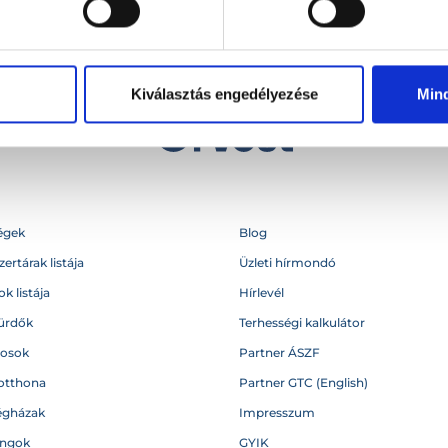
Kiválasztás engedélyezése
Min
égek
Blog
ertárak listája
Üzleti hírmondó
k listája
Hírlevél
ürdők
Terhességi kalkulátor
vosok
Partner ÁSZF
otthona
Partner GTC (English)
égházak
Impresszum
angok
GYIK