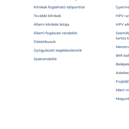
Klinikák foglalható időponttal
Gyerme
További klinikák
HPV-sz
Állami klinikák listája
HPV ell
Állami fogászati rendelők
Személy
tartós 
Dietetikusok
Menstru
Gyógyászati segédeszközök
BMI kal
Szakrendelők
Belépé
Adatkez
Foglalj
Miért 
Magunk