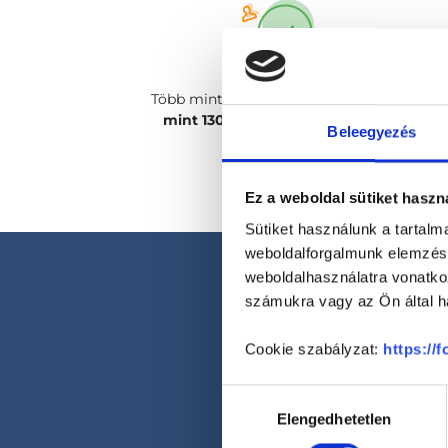
Több mint
2400 magánorvosunk, több
mint 130 szakterületen
csak rád vár!
Beleegyezés
Ez a weboldal sütiket haszn
Sütiket használunk a tartal
weboldalforgalmunk elemzésé
weboldalhasználatra vonatko
számukra vagy az Ön által ha
Cookie szabályzat:
https://
Hozzájárulás
Elengedhetetlen
kiválasztása