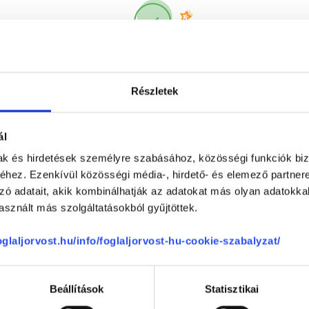
Korábbi páciensek
300 000 valós
véleménye
segít a döntésben!
Részletek
ál
mak és hirdetések személyre szabásához, közösségi funkciók biz
hez. Ezenkívül közösségi média-, hirdető- és elemező partner
zó adatait, akik kombinálhatják az adatokat más olyan adatokka
sznált más szolgáltatásokból gyűjtöttek.
Telefon
+36 1 700-1398
(H-P: 8:00-20:00)
foglaljorvost.hu/info/foglaljorvost-hu-cookie-szabalyzat/
Segíthetünk?
Email
office@foglaljorvost.hu
Beállítások
Statisztikai