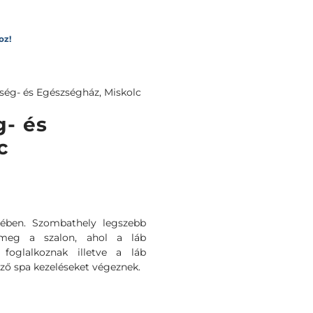
oz!
ség- és Egészségház, Miskolc
g- és
c
ekében. Szombathely legszebb
 meg a szalon, ahol a láb
 foglalkoznak illetve a láb
gző spa kezeléseket végeznek.