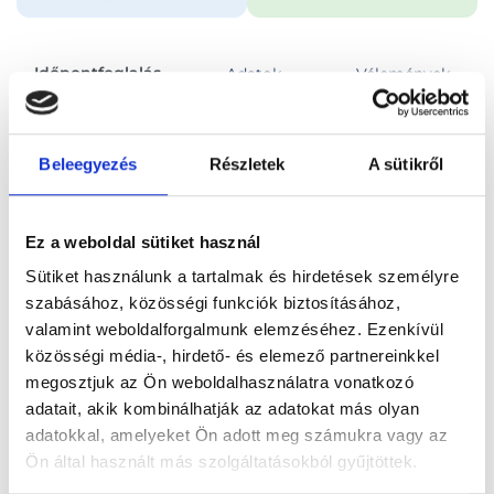
Időpontfoglalás
Adatok
Vélemények
Foglalj időpontot
Beleegyezés
Részletek
A sütikről
Összes szakterület
Ez a weboldal sütiket használ
Sütiket használunk a tartalmak és hirdetések személyre
szabásához, közösségi funkciók biztosításához,
valamint weboldalforgalmunk elemzéséhez. Ezenkívül
közösségi média-, hirdető- és elemező partnereinkkel
Főoldal
Orvosok
érsebész
megosztjuk az Ön weboldalhasználatra vonatkozó
adatait, akik kombinálhatják az adatokat más olyan
érsebész, Budapest, IV. kerület
Dr. Szabó Attila
adatokkal, amelyeket Ön adott meg számukra vagy az
Ön által használt más szolgáltatásokból gyűjtöttek.