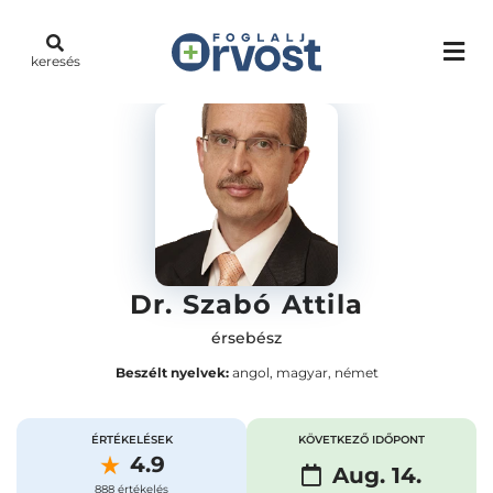
keresés
Dr. Szabó Attila
érsebész
Beszélt nyelvek:
angol, magyar, német
ÉRTÉKELÉSEK
KÖVETKEZŐ IDŐPONT
4.9
Aug. 14.
888 értékelés