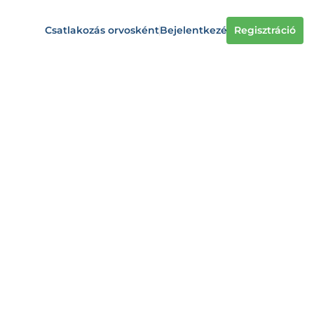
Csatlakozás orvosként
Bejelentkezés
Regisztráció