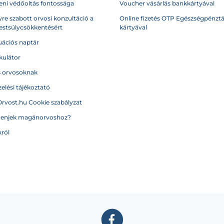
eni védőoltás fontossága
Voucher vásárlás bankkártyával
re szabott orvosi konzultáció a
Online fizetés OTP Egészségpénztá
testsúlycsökkentésért
kártyával
ációs naptár
kulátor
s orvosoknak
elési tájékoztató
Orvost.hu Cookie szabályzat
menjek magánorvoshoz?
ról