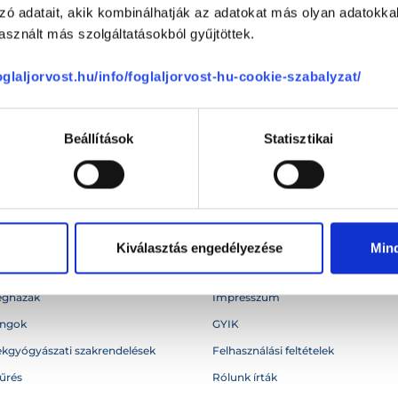
zó adatait, akik kombinálhatják az adatokat más olyan adatokka
sznált más szolgáltatásokból gyűjtöttek.
foglaljorvost.hu/info/foglaljorvost-hu-cookie-szabalyzat/
égek
Blog
Beállítások
Statisztikai
ertárak listája
Üzleti hírmondó
k listája
Hírlevél
ürdők
Terhességi kalkulátor
vosok
Partner ÁSZF
Kiválasztás engedélyezése
Min
otthona
Partner GTC (English)
égházak
Impresszum
angok
GYIK
kgyógyászati szakrendelések
Felhasználási feltételek
űrés
Rólunk írták