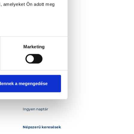
l, amelyeket Ön adott meg
Kapcsolat
Marketing
Csatlakozás orvosként
List your practice
Szolgáltatás bemutató
Médiaajánlat
dennek a megengedése
Átláthatósági Jelentés
Ingyen naptár
Népszerű keresések