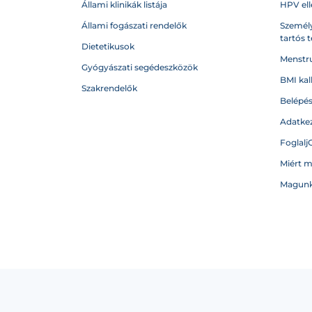
Állami klinikák listája
HPV ell
Állami fogászati rendelők
Személy
tartós 
Dietetikusok
Menstru
Gyógyászati segédeszközök
BMI kal
Szakrendelők
Belépé
Adatkez
Foglalj
Miért 
Magunk