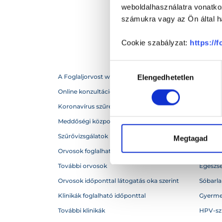
weboldalhasználatra vonatko
számukra vagy az Ön által ha
Cookie szabályzat:
https://
Hozzájárulás
A Foglaljorvost webhelytérképe
Betegs
Elengedhetetlen
kiválasztása
Online konzultáció
Gyógysz
Koronavírus szűrés
Biobolto
Meddőségi központok külföldön
Gyógyf
Szűrővizsgálatok
Házior
Megtagad
Orvosok foglalható időponttal
Idősek 
További orvosok
Egészs
Orvosok időponttal látogatás oka szerint
Sóbarl
Klinikák foglalható időponttal
Gyerme
További klinikák
HPV-sz