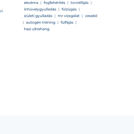
ekcéma
|
fogfehérítés
|
torokfájás
|
ínhüvelygyulladás
|
fülzúgás
|
ri
izületi gyulladás
|
mr vizsgálat
|
vesekő
|
autogén tréning
|
fülfájás
|
hasi ultrahang