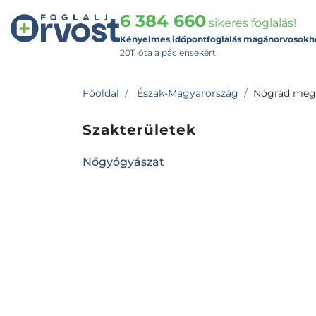
6 384 660
sikeres foglalás!
Kényelmes időpontfoglalás magánorvosokh
2011 óta a páciensekért
Főoldal
Észak-Magyarország
Nógrád meg
Szakterületek
Nőgyógyászat