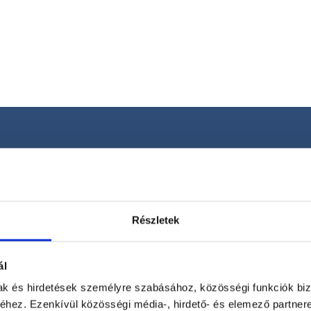
Telefon
+36 1 700-1398
(H-P: 8:00-20:00)
Segíthetünk?
Email
office@foglaljorvost.hu
Részletek
ál
mak és hirdetések személyre szabásához, közösségi funkciók biz
hez. Ezenkívül közösségi média-, hirdető- és elemező partner