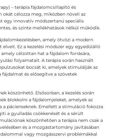
py) – terápia fájdalomcsillapító és
m okát célozza meg, miközben növeli az
t egy innovatív módszertanú speciális
ntes, és szinte mellékhatások nélkül működik.
fájdalomkezelésben, amely ötvözi a modern
elveit. Ez a kezelési módszer egy egyedülálló
amely célzottan hat a fájdalom forrására,
ulási folyamatait. A terápia során használt
pulzusokat bocsát ki, amelyek stimulálják az
a fájdalmat és elősegítve a szövetek
ek köszönhető. Elsősorban, a kezelés során
ek blokkolni a fájdalomjeleket, amelyek az
a a pácienseknek. Emellett a stimuláció fokozza
gíti a gyulladás csökkenését és a sérült
imulációnak köszönhetően a terápia nem csak a
 növelésében és a mozgástartomány javításában
fájdalommal vagy mozgásszervi problémákkal