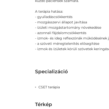
küzdő páciensek számára.
A terápia hatása:
- gyulladáscsökkentés
- mozgásszervi állapot javítása
- ízületi mozgástartomány növekedése
- azonnali fájdalomcsökkentés
- izmok- és ideg reflexzónák működésének j
- a szöveti méregtelenítés elősegítése
- izmok és ízületek körüli szövetek keringés
Specializáció
CSET terápia
Térkép