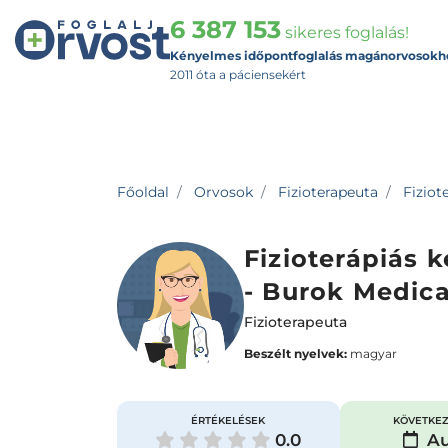
6 387 153
sikeres foglalás!
Kényelmes időpontfoglalás magánorvosokh
2011 óta a páciensekért
Főoldal
Orvosok
Fizioterapeuta
Fiziot
Fizioterápiás 
- Burok Medica
Fizioterapeuta
Beszélt nyelvek:
magyar
ÉRTÉKELÉSEK
KÖVETKEZ
0.0
Au