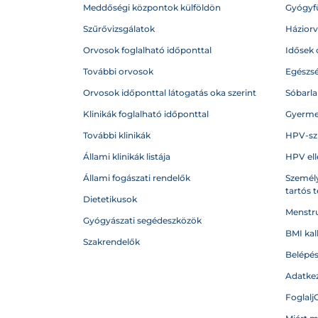
Meddőségi központok külföldön
Gyógyf
Szűrővizsgálatok
Házior
Orvosok foglalható időponttal
Idősek 
További orvosok
Egészs
Orvosok időponttal látogatás oka szerint
Sóbarl
Klinikák foglalható időponttal
Gyerme
További klinikák
HPV-sz
Állami klinikák listája
HPV ell
Állami fogászati rendelők
Személy
tartós 
Dietetikusok
Menstru
Gyógyászati segédeszközök
BMI kal
Szakrendelők
Belépé
Adatkez
Foglalj