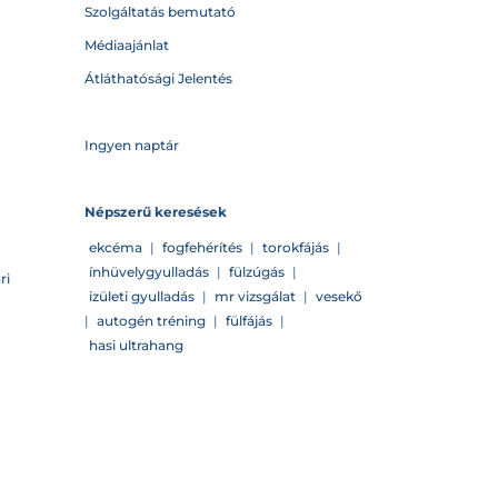
Szolgáltatás bemutató
Médiaajánlat
Átláthatósági Jelentés
Ingyen naptár
Népszerű keresések
ekcéma
|
fogfehérítés
|
torokfájás
|
ínhüvelygyulladás
|
fülzúgás
|
ri
izületi gyulladás
|
mr vizsgálat
|
vesekő
|
autogén tréning
|
fülfájás
|
hasi ultrahang