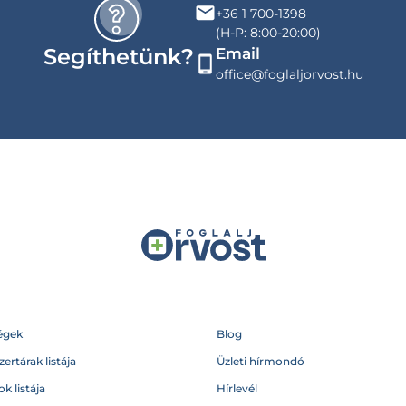
+36 1 700-1398
(H-P: 8:00-20:00)
Segíthetünk?
Email
office@foglaljorvost.hu
égek
Blog
ertárak listája
Üzleti hírmondó
k listája
Hírlevél