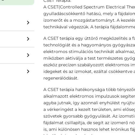
CSET Terápia:
A CSET(Controlled Spectrum Electrical Thera
gyulladáscsökkentő hatású, mely a fájdalo
izomerőt és a mozgástartományt. A kezelés
technikával végezzük. A terápia fájdalomme
A CSET terápia egy úttörő megközelítés a 
technológiát és a hagyományos gyógyászat 
elektromos stimulációs technikát alkalmaz, 
miközben aktiválja a test természetes gyógy
eszköz precízen szabályozott elektromos im
idegeket és az izmokat, ezáltal csökkentve 
regenerálódását.
A CSET terápia hatékonysága több tényezőn
alkalmazott elektromos impulzusok segíten
agyba jutnak, így azonnali enyhülést nyújtv
a vérkeringést a kezelt területen, ami előse
szövetek gyorsabb gyógyulását. Az izomst
fájdalmat csillapítja, de segít az izomerő
is, ami különösen hasznos lehet krónikus 