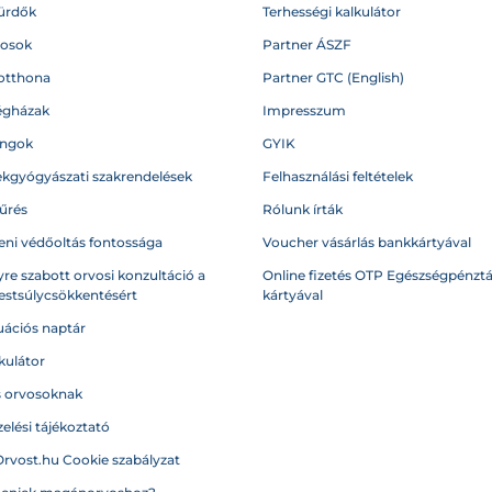
ürdők
Terhességi kalkulátor
vosok
Partner ÁSZF
otthona
Partner GTC (English)
égházak
Impresszum
angok
GYIK
kgyógyászati szakrendelések
Felhasználási feltételek
űrés
Rólunk írták
eni védőoltás fontossága
Voucher vásárlás bankkártyával
re szabott orvosi konzultáció a
Online fizetés OTP Egészségpénztá
testsúlycsökkentésért
kártyával
ációs naptár
kulátor
s orvosoknak
elési tájékoztató
Orvost.hu Cookie szabályzat