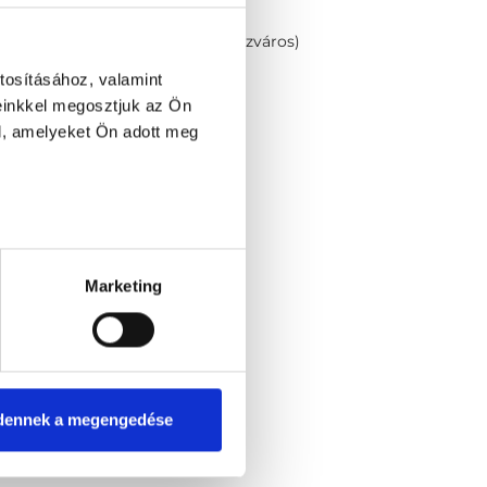
nok utca 13. Bajnok Center (Terézváros)
tosításához, valamint
ények
einkkel megosztjuk az Ön
l, amelyeket Ön adott meg
Marketing
dennek a megengedése