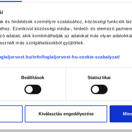
Burok Medical
1063
Budapest, VI. kerület
,
Budapest Baj
ál
mak és hirdetések személyre szabásához, közösségi funkciók biz
ések - Burok Medical vélem
hez. Ezenkívül közösségi média-, hirdető- és elemező partner
zó adatait, akik kombinálhatják az adatokat más olyan adatokka
sznált más szolgáltatásokból gyűjtöttek.
0 %
foglaljorvost.hu/info/foglaljorvost-hu-cookie-szabalyzat/
0 %
0 %
0 %
Beállítások
Statisztikai
0 %
ége
-
Kiválasztás engedélyezése
Min
-