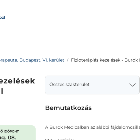
oz!
erapeuta, Budapest, VI. kerület
Fizioterápiás kezelések - Burok
kezelések
Összes szakterület
l
Bemutatkozás
A Burok Medicalban az alábbi fájdalomcsill
Ő IDŐPONT
g. 08.