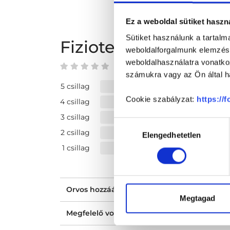
Ez a weboldal sütiket haszn
Sütiket használunk a tartal
Fizioterápiás kezel
weboldalforgalmunk elemzésé
weboldalhasználatra vonatko
0 az 5-ből
számukra vagy az Ön által ha
5 csillag
Cookie szabályzat:
https://
4 csillag
3 csillag
Hozzájárulás
2 csillag
Elengedhetetlen
kiválasztása
1 csillag
Orvos hozzáállása, figyelmessége, kedvess
Megtagad
Megfelelő volt a tájékoztatásod?