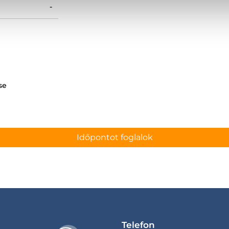
-
se
Időpontot foglalok
Telefon