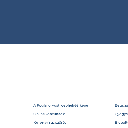
A Foglaljorvost webhelytérképe
Betegs
Online konzultáció
Gyógysz
Koronavírus szűrés
Biobolto