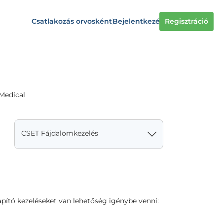
Csatlakozás orvosként
Bejelentkezés
Regisztráció
 Medical
CSET Fájdalomkezelés
apító kezeléseket van lehetőség igénybe venni: