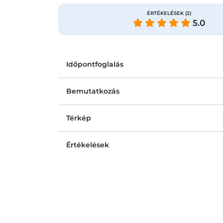
ÉRTÉKELÉSEK
(2)
5.0
Időpontfoglalás
Bemutatkozás
Térkép
Értékelések