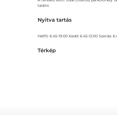
A rendelő előtt több (fizetős) parkolóhely t
találni.
Nyitva tartás
Hétfő: 6:45-19:00 Kedd: 6:45-12:00 Szerda: 6:
Térkép