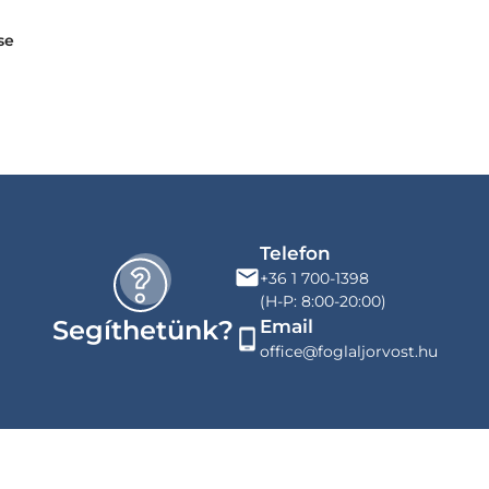
se
Telefon
+36 1 700-1398
(H-P: 8:00-20:00)
Segíthetünk?
Email
office@foglaljorvost.hu