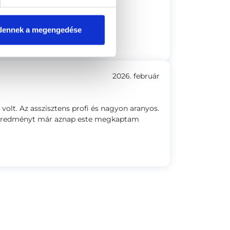
pos ellátást kaptam.
dennek a megengedése
ilyen. Az ár magas.
2026. február
volt. Az asszisztens profi és nagyon aranyos.
Az eredményt már aznap este megkaptam