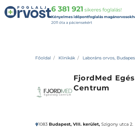
6 381 921
sikeres foglalás!
Kényelmes időpontfoglalás magánorvosokh
2011 óta a páciensekért
Főoldal
Klinikák
Laboráns orvos, Budapest,
FjordMed Egés
Centrum
1083
Budapest, VIII. kerület,
Szigony utca 2.