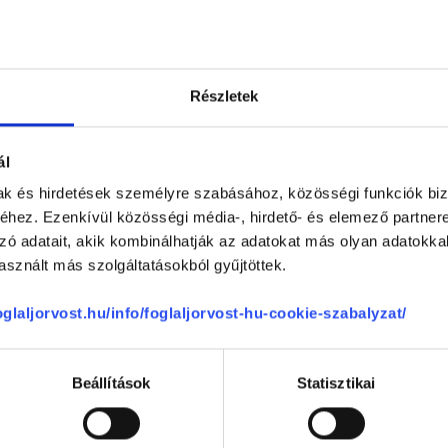
Részletek
ál
mak és hirdetések személyre szabásához, közösségi funkciók biz
hez. Ezenkívül közösségi média-, hirdető- és elemező partner
FjordMed Egészség Centrum
zó adatait, akik kombinálhatják az adatokat más olyan adatokka
1083
Budapest, VIII. kerület
,
Szigony utc
sznált más szolgáltatásokból gyűjtöttek.
foglaljorvost.hu/info/foglaljorvost-hu-cookie-szabalyzat/
entrum vélemények
Beállítások
Statisztikai
Anonym
100 %