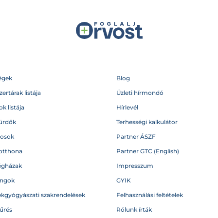
égek
Blog
ertárak listája
Üzleti hírmondó
k listája
Hírlevél
ürdők
Terhességi kalkulátor
vosok
Partner ÁSZF
otthona
Partner GTC (English)
égházak
Impresszum
angok
GYIK
kgyógyászati szakrendelések
Felhasználási feltételek
űrés
Rólunk írták