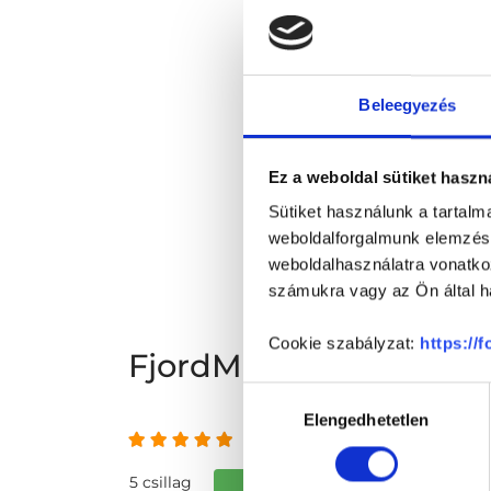
Beleegyezés
Ez a weboldal sütiket haszn
Sütiket használunk a tartal
weboldalforgalmunk elemzésé
weboldalhasználatra vonatko
számukra vagy az Ön által ha
Cookie szabályzat:
https://
FjordMed Egészség C
Hozzájárulás
Elengedhetetlen
kiválasztása
5 az 5-ből
5 csillag