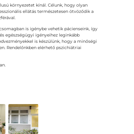
ílusú környezetet kínál. Célunk, hogy olyan
esszionális ellátás természetesen ötvöződik a
férával.
 csomagban is igénybe vehetik pácienseink, így
 és egészségügyi igényeihez leginkább
kedvezményekkel is készülünk, hogy a minőségi
en. Rendelőnkben elérhető pszichiátriai
an.