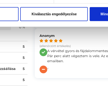
(ellenőrzött értékelés)
0 %
Minden rendben volt, empatikus, ala
0 %
Kiválasztás engedélyezése
Min
Az ellátással kapcsolatban nem volt 
0 %
0 %
Anonym
(ellenőrzött értékelés)
5
A vérvétel gyors és fájdalommentes 
Pár perc alatt végeztem is vele. 
5
emailben.
-
zzáállása
5
5