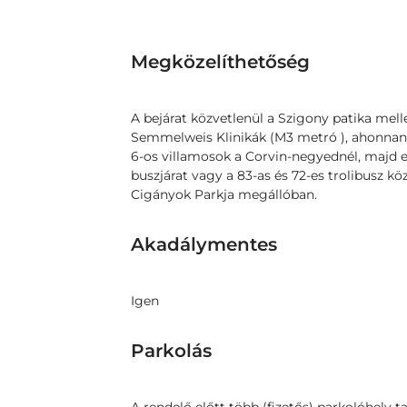
Megközelíthetőség
A bejárat közvetlenül a Szigony patika mell
Semmelweis Klinikák (M3 metró ), ahonnan 6
6-os villamosok a Corvin-negyednél, majd eg
buszjárat vagy a 83-as és 72-es trolibusz k
Cigányok Parkja megállóban.
Akadálymentes
Igen
Parkolás