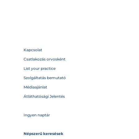
Kapcsolat
Csatlakozás orvosként
List your practice
Szolgáltatás bemutató
Médiaajánlat
Átláthatósági Jelentés
Ingyen naptár
Népszerű keresések