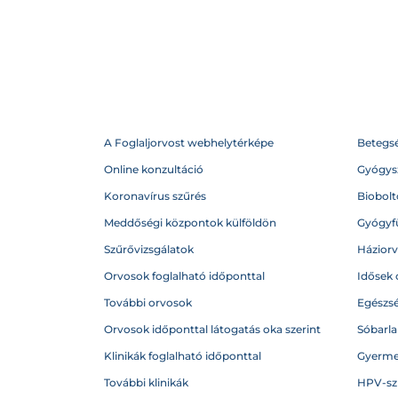
A Foglaljorvost webhelytérképe
Betegs
Online konzultáció
Gyógysz
Koronavírus szűrés
Biobolto
Meddőségi központok külföldön
Gyógyf
Szűrővizsgálatok
Házior
Orvosok foglalható időponttal
Idősek 
További orvosok
Egészs
Orvosok időponttal látogatás oka szerint
Sóbarl
Klinikák foglalható időponttal
Gyerme
További klinikák
HPV-sz