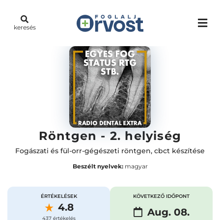
keresés
Röntgen - 2. helyiség
Fogászati és fül-orr-gégészeti röntgen, cbct készítése
Beszélt nyelvek:
magyar
ÉRTÉKELÉSEK
KÖVETKEZŐ IDŐPONT
4.8
Aug. 08.
437 értékelés