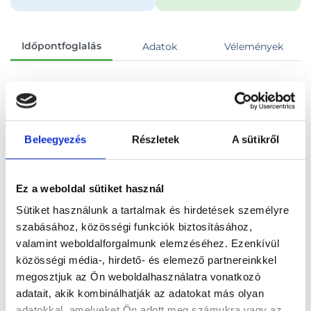
Időpontfoglalás
Adatok
Vélemények
Foglalj időpontot
Beleegyezés
Részletek
A sütikről
Összes szakterület
Koronafelvétel (film / CD)
Ez a weboldal sütiket használ
Sütiket használunk a tartalmak és hirdetések személyre
szabásához, közösségi funkciók biztosításához,
Főoldal
Orvosok
valamint weboldalforgalmunk elemzéséhez. Ezenkívül
közösségi média-, hirdető- és elemező partnereinkkel
Fogászati és fül-orr-gégészeti röntgen, cbct készítése
megosztjuk az Ön weboldalhasználatra vonatkozó
adatait, akik kombinálhatják az adatokat más olyan
Fogászati és fül-orr-gégészeti röntgen, cbct készítése,
adatokkal, amelyeket Ön adott meg számukra vagy az