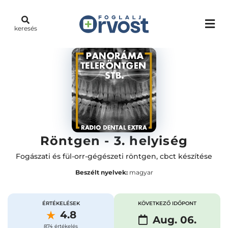
keresés
Röntgen - 3. helyiség
Fogászati és fül-orr-gégészeti röntgen, cbct készítése
Beszélt nyelvek:
magyar
ÉRTÉKELÉSEK
KÖVETKEZŐ IDŐPONT
4.8
Aug. 06.
874 értékelés