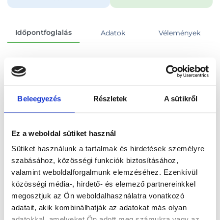
Időpontfoglalás
Adatok
Vélemények
Foglalj időpontot
Beleegyezés
Részletek
A sütikről
Összes szakterület
Koronafelvétel (film / CD)
Ez a weboldal sütiket használ
Sütiket használunk a tartalmak és hirdetések személyre
szabásához, közösségi funkciók biztosításához,
Főoldal
Orvosok
valamint weboldalforgalmunk elemzéséhez. Ezenkívül
közösségi média-, hirdető- és elemező partnereinkkel
Fogászati és fül-orr-gégészeti röntgen, cbct készítése
megosztjuk az Ön weboldalhasználatra vonatkozó
adatait, akik kombinálhatják az adatokat más olyan
Fogászati és fül-orr-gégészeti röntgen, cbct készítése,
adatokkal, amelyeket Ön adott meg számukra vagy az