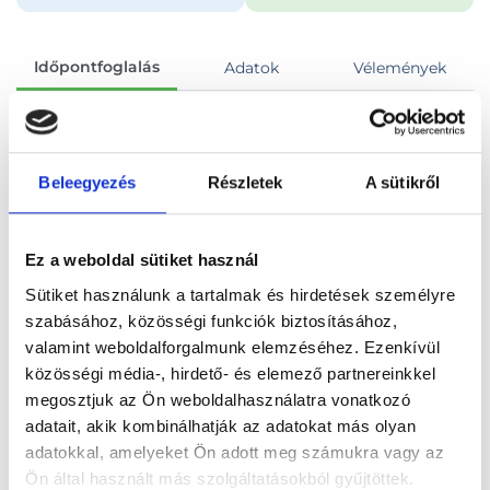
Időpontfoglalás
Adatok
Vélemények
Foglalj időpontot
Beleegyezés
Részletek
A sütikről
Összes szakterület
Konzultáció, általános vizsgálat
Ez a weboldal sütiket használ
Sütiket használunk a tartalmak és hirdetések személyre
szabásához, közösségi funkciók biztosításához,
valamint weboldalforgalmunk elemzéséhez. Ezenkívül
Főoldal
Orvosok
Fogszabályozó szakorvos
közösségi média-, hirdető- és elemező partnereinkkel
megosztjuk az Ön weboldalhasználatra vonatkozó
Fogszabályozó szakorvos, Győr
adatait, akik kombinálhatják az adatokat más olyan
adatokkal, amelyeket Ön adott meg számukra vagy az
Dr. Motezadian Shahrzad
Ön által használt más szolgáltatásokból gyűjtöttek.