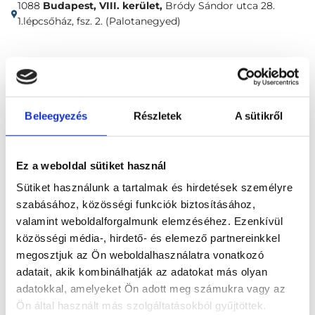
1088
Budapest, VIII. kerület,
Bródy Sándor utca 28.
1.lépcsőház, fsz. 2. (Palotanegyed)
Időpontfoglalás
Adatok
Vélemények
Foglalj időpontot
Beleegyezés
Részletek
A sütikről
Összes szakterület
Ez a weboldal sütiket használ
Sütiket használunk a tartalmak és hirdetések személyre
szabásához, közösségi funkciók biztosításához,
valamint weboldalforgalmunk elemzéséhez. Ezenkívül
közösségi média-, hirdető- és elemező partnereinkkel
megosztjuk az Ön weboldalhasználatra vonatkozó
Főoldal
Klinikák
adatait, akik kombinálhatják az adatokat más olyan
adatokkal, amelyeket Ön adott meg számukra vagy az
Andrológus, Budapest, VIII. kerület
Ön által használt más szolgáltatásokból gyűjtöttek.