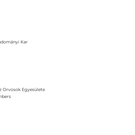
udományi Kar
sz Orvosok Egyesülete
mbers