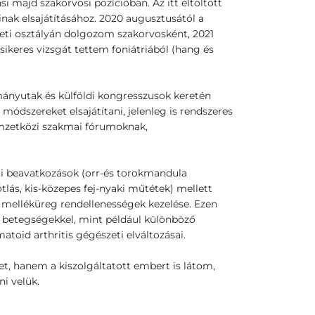
 majd szakorvosi pozícióban. Az itt eltöltött
inak elsajátításához. 2020 augusztusától a
eti osztályán dolgozom szakorvosként, 2021
sikeres vizsgát tettem foniátriából (hang és
mányutak és külföldi kongresszusok keretén
módszereket elsajátítani, jelenleg is rendszeres
emzetközi szakmai fórumoknak,
eti beavatkozások (orr-és torokmandula
tlás, kis-közepes fej-nyaki műtétek) mellett
s melléküreg rendellenességek kezelése. Ezen
i betegségekkel, mint például különböző
atoid arthritis gégészeti elváltozásai.
t, hanem a kiszolgáltatott embert is látom,
i velük.