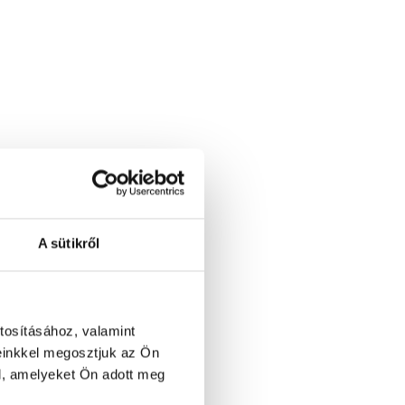
A sütikről
tosításához, valamint
einkkel megosztjuk az Ön
l, amelyeket Ön adott meg