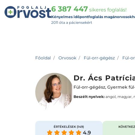
6 387 447
sikeres foglalás!
Kényelmes időpontfoglalás magánorvosokh
2011 óta a páciensekért
Főoldal
Orvosok
Fül-orr-gégész
Fül-or
Dr. Ács Patríci
Fül-orr-gégész
,
Gyermek fül
Beszélt nyelvek:
angol, magyar,
ÉRTÉKELÉSEK
(149)
KÖVETKEZ
4.9