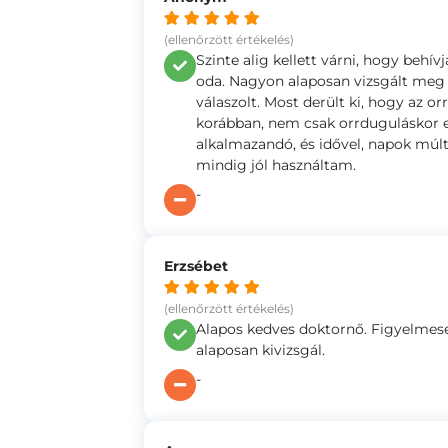
(ellenőrzött értékelés)
Szinte alig kellett várni, hogy behí
oda. Nagyon alaposan vizsgált meg 
válaszolt. Most derült ki, hogy az o
korábban, nem csak orrduguláskor 
alkalmazandó, és idővel, napok múltá
mindig jól használtam.
-
Erzsébet
(ellenőrzött értékelés)
Alapos kedves doktornő. Figyelmese
alaposan kivizsgál.
-