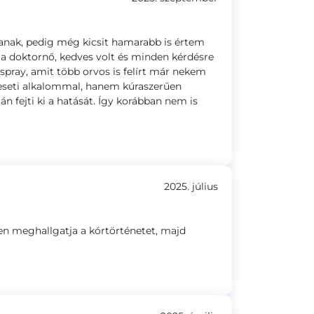
vjanak, pedig még kicsit hamarabb is értem
a doktornő, kedves volt és minden kérdésre
rrspray, amit több orvos is felírt már nekem
eseti alkalommal, hanem kúraszerűen
n fejti ki a hatását. Így korábban nem is
2025. július
n meghallgatja a kórtörténetet, majd