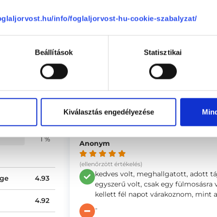
1111
Budapest, XI. kerület
,
Bartók Béla út
foglaljorvost.hu/info/foglaljorvost-hu-cookie-szabalyzat/
lemények
Beállítások
Statisztikai
Nikolett
(ellenőrzött értékelés)
95 %
A doktornő kedves, alapos és empat
rendelkezik.
3 %
-
1 %
Kiválasztás engedélyezése
Min
0 %
1 %
Anonym
(ellenőrzött értékelés)
kedves volt, meghallgatott, adott t
ége
4.93
egyszerű volt, csak egy fülmosásra
kellett fél napot várakoznom, mint 
4.92
-