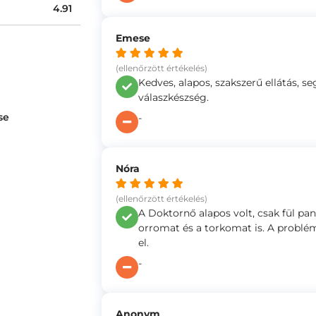
4.91
Emese
(ellenőrzött értékelés)
Kedves, alapos, szakszerű ellátás, s
válaszkészség.
se
-
Nóra
(ellenőrzött értékelés)
A Doktornő alapos volt, csak fül pa
orromat és a torkomat is. A problé
el.
-
Anonym