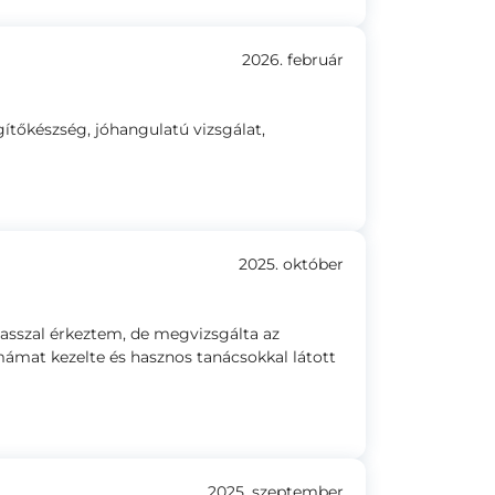
2026. február
egítőkészség, jóhangulatú vizsgálat,
2025. október
nasszal érkeztem, de megvizsgálta az
mámat kezelte és hasznos tanácsokkal látott
2025. szeptember