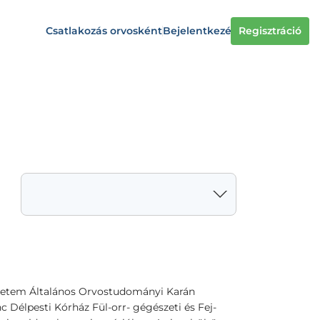
Csatlakozás orvosként
Bejelentkezés
Regisztráció
etem Általános Orvostudományi Karán
 Délpesti Kórház Fül-orr- gégészeti és Fej-