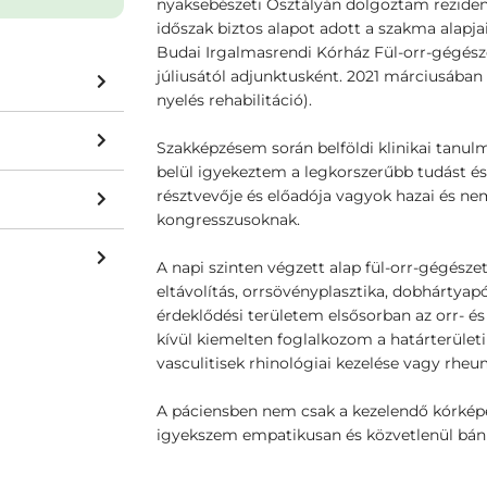
nyaksebészeti Osztályán dolgoztam rezidensi
időszak biztos alapot adott a szakma alapja
Budai Irgalmasrendi Kórház Fül-orr-gégész
júliusától adjunktusként. 2021 márciusában 
nyelés rehabilitáció).
Szakképzésem során belföldi klinikai tanul
belül igyekeztem a legkorszerűbb tudást és 
résztvevője és előadója vagyok hazai és n
kongresszusoknak.
A napi szinten végzett alap fül-orr-gégész
eltávolítás, orrsövényplasztika, dobhártyapó
érdeklődési területem elsősorban az orr- é
kívül kiemelten foglalkozom a határterület
vasculitisek rhinológiai kezelése vagy rheum
A páciensben nem csak a kezelendő kórképe
igyekszem empatikusan és közvetlenül bánn