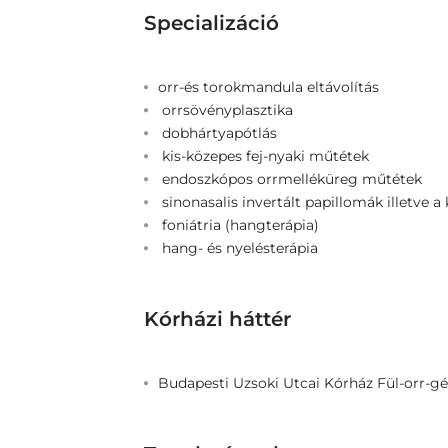
Specializáció
orr-és torokmandula eltávolítás
orrsövényplasztika
dobhártyapótlás
kis-közepes fej-nyaki műtétek
endoszkópos orrmelléküreg műtétek
sinonasalis invertált papillomák illetve a
foniátria (hangterápia)
hang- és nyelésterápia
Kórházi háttér
Budapesti Uzsoki Utcai Kórház Fül-orr-gé