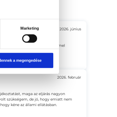
 16. fsz.1. (Lágymányos)
Marketing
2026. június
ikus, emellett nagy szakértelemmel
dennek a megengedése
2026. február
ájékoztatást, maga az eljárás nagyon
 volt szükségem, de jó, hogy emiatt nem
ahogy kéne az állami ellátásban.