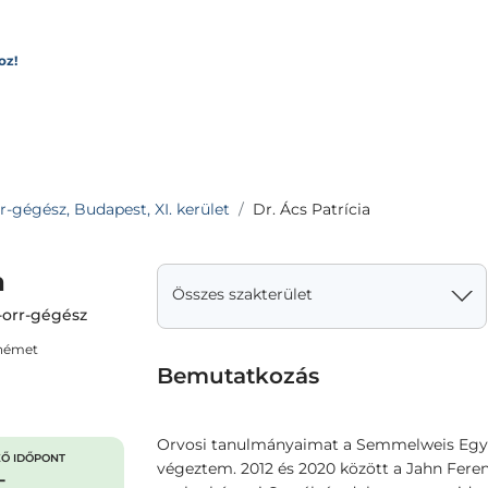
oz!
r-gégész, Budapest, XI. kerület
Dr. Ács Patrícia
a
Összes szakterület
-orr-gégész
 német
Bemutatkozás
Orvosi tanulmányaimat a Semmelweis Egy
Ő IDŐPONT
végeztem. 2012 és 2020 között a Jahn Ferenc
-