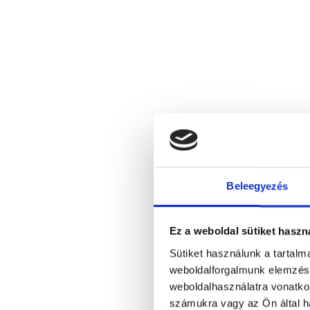
Beleegyezés
Ez a weboldal sütiket haszn
Sütiket használunk a tartal
weboldalforgalmunk elemzésé
weboldalhasználatra vonatko
számukra vagy az Ön által ha