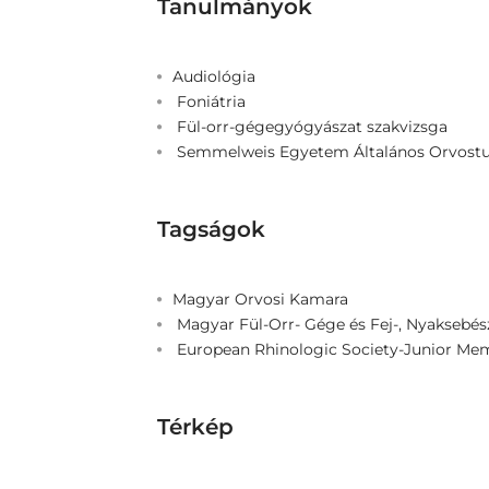
Tanulmányok
Audiológia
Foniátria
Fül-orr-gégegyógyászat szakvizsga
Semmelweis Egyetem Általános Orvost
Tagságok
Magyar Orvosi Kamara
Magyar Fül-Orr- Gége és Fej-, Nyaksebé
European Rhinologic Society-Junior Me
Térkép