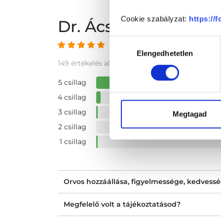
Cookie szabályzat:
https://
Dr. Ács Patrícia vé
Hozzájárulás
4.92 az 5-ből
Elengedhetetlen
kiválasztása
149 értékelés alapján
5 csillag
4 csillag
3 csillag
Megtagad
2 csillag
1 csillag
Orvos hozzáállása, figyelmessége, kedvess
Megfelelő volt a tájékoztatásod?