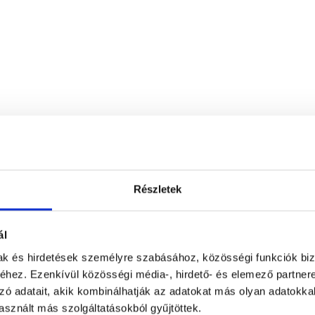
Részletek
ál
mak és hirdetések személyre szabásához, közösségi funkciók biz
hez. Ezenkívül közösségi média-, hirdető- és elemező partner
zó adatait, akik kombinálhatják az adatokat más olyan adatokka
Kálmán Rendelő
sznált más szolgáltatásokból gyűjtöttek.