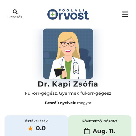
keresés
Dr. Kapi Zsófia
Fül-orr-gégész
,
Gyermek fül-orr-gégész
Beszélt nyelvek:
magyar
ÉRTÉKELÉSEK
KÖVETKEZŐ IDŐPONT
0.0
Aug. 11.