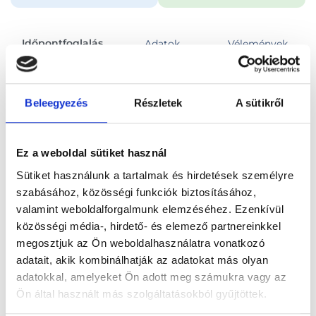
Időpontfoglalás
Adatok
Vélemények
Foglalj időpontot
Beleegyezés
Részletek
A sütikről
Összes szakterület
Ez a weboldal sütiket használ
Sütiket használunk a tartalmak és hirdetések személyre
szabásához, közösségi funkciók biztosításához,
valamint weboldalforgalmunk elemzéséhez. Ezenkívül
közösségi média-, hirdető- és elemező partnereinkkel
Főoldal
Orvosok
Fül-orr-gégész
megosztjuk az Ön weboldalhasználatra vonatkozó
adatait, akik kombinálhatják az adatokat más olyan
Fül-orr-gégész, Székesfehérvár
Dr. Kapi Zsófia
adatokkal, amelyeket Ön adott meg számukra vagy az
Ön által használt más szolgáltatásokból gyűjtöttek.