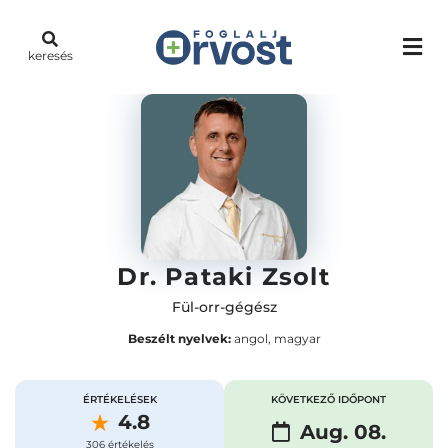
keresés
Dr. Pataki Zsolt
Fül-orr-gégész
Beszélt nyelvek:
angol, magyar
ÉRTÉKELÉSEK
KÖVETKEZŐ IDŐPONT
4.8
Aug. 08.
306 értékelés