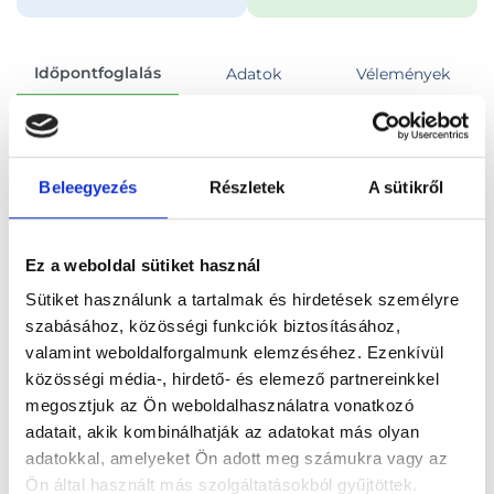
Időpontfoglalás
Adatok
Vélemények
Foglalj időpontot
Beleegyezés
Részletek
A sütikről
Összes szakterület
Fül-orr-gégészeti szakorvosi vizsgálat
Ez a weboldal sütiket használ
Sütiket használunk a tartalmak és hirdetések személyre
szabásához, közösségi funkciók biztosításához,
valamint weboldalforgalmunk elemzéséhez. Ezenkívül
Főoldal
Orvosok
Fül-orr-gégész
közösségi média-, hirdető- és elemező partnereinkkel
megosztjuk az Ön weboldalhasználatra vonatkozó
Fül-orr-gégész, Budapest, VI. kerület
adatait, akik kombinálhatják az adatokat más olyan
adatokkal, amelyeket Ön adott meg számukra vagy az
Dr. Pataki Zsolt
Ön által használt más szolgáltatásokból gyűjtöttek.