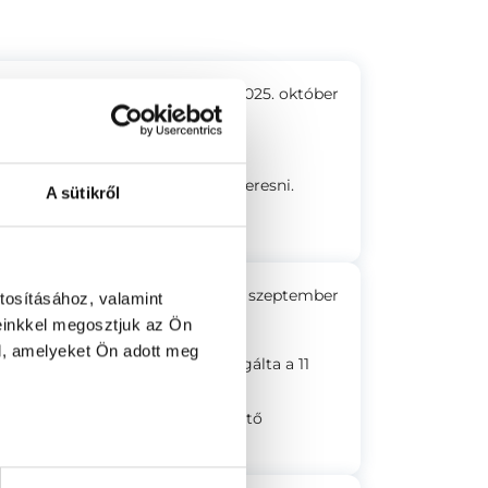
2025. október
zzáértő orvos! Fül-orr-gégészeti
lomváry Doktor Urat fogom felkeresni.
A sütikről
2025. szeptember
tosításához, valamint
einkkel megosztjuk az Ön
l, amelyeket Ön adott meg
érdésre válaszolt,kedvesen vizsgálta a 11
ves volt a doktor úr éss a lehető