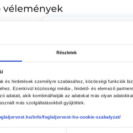
ló vélemények
Veronika
100 %
(ellenőrzött értékelés)
0 %
Nagyon lelkiismeretes, kedves és ho
0 %
panaszaimmal a későbbiekben is Sa
Részletek
0 %
-
0 %
ál
Anonym
mak és hirdetések személyre szabásához, közösségi funkciók biz
hez. Ezenkívül közösségi média-, hirdető- és elemező partner
ége
5
(ellenőrzött értékelés)
zó adatait, akik kombinálhatják az adatokat más olyan adatokka
Kedves, gyakorlatias orvos, minden k
sznált más szolgáltatásokból gyűjtöttek.
5
hónapos babámat.
Nem volt! Nagyon nagyon nagyon ked
foglaljorvost.hu/info/foglaljorvost-hu-cookie-szabalyzat/
5
legjobban vizsgálta ameg a kisfiam.