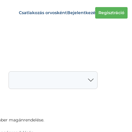
Csatlakozás orvosként
Bejelentkezés
Regisztráció
ember magánrendelése.