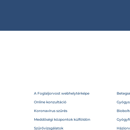
A Foglaljorvost webhelytérképe
Betegs
Online konzultáció
Gyógysz
Koronavírus szűrés
Biobolto
Meddőségi központok külföldön
Gyógyf
Szűrővizsgálatok
Házior