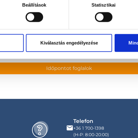
Beállítások
Statisztikai
Anonym
(ellenőrzött értékelés)
Minden kérdésemre, panaszra válas
se
-
Kiválasztás engedélyezése
Min
Időpontot foglalok
Telefon
+36 1 700-1398
(H-P: 8:00-20:00)