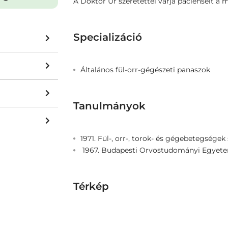
A Doktor Úr szeretettel várja pácienseit a
Specializáció
Általános fül-orr-gégészeti panaszok
Tanulmányok
1971. Fül-, orr-, torok- és gégebetegségek
1967. Budapesti Orvostudományi Egyet
Térkép