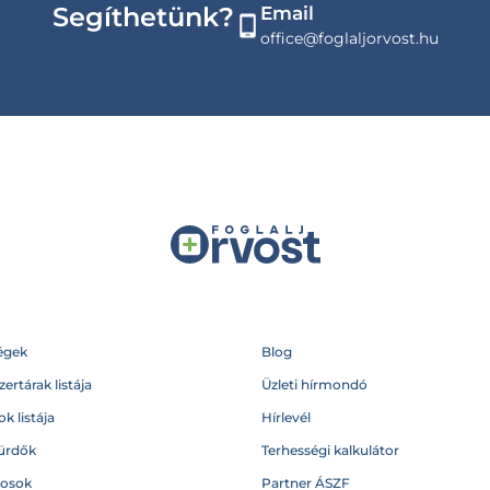
Segíthetünk?
Email
office@foglaljorvost.hu
égek
Blog
ertárak listája
Üzleti hírmondó
k listája
Hírlevél
ürdők
Terhességi kalkulátor
vosok
Partner ÁSZF