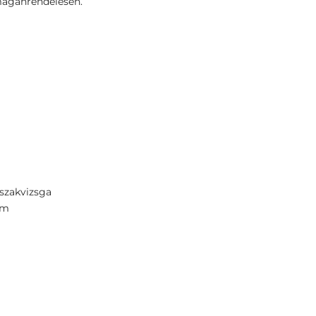
 magánrendelésén.
 szakvizsga
em