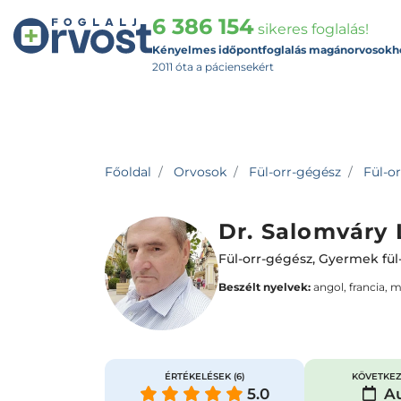
6 386 154
sikeres foglalás!
Kényelmes időpontfoglalás magánorvosokh
2011 óta a páciensekért
Főoldal
Orvosok
Fül-orr-gégész
Fül-or
Dr. Salomváry 
Fül-orr-gégész
,
Gyermek fül
Beszélt nyelvek:
angol, francia, 
ÉRTÉKELÉSEK
(6)
KÖVETKEZ
5.0
Au