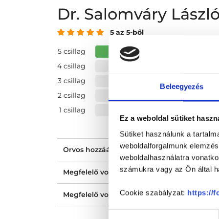
Dr. Salomváry Lász
5 az 5-ből
5 csillag
4 csillag
3 csillag
Beleegyezés
2 csillag
1 csillag
Ez a weboldal sütiket haszn
Sütiket használunk a tartal
weboldalforgalmunk elemzésé
Orvos hozzáállása, figyelmessége, kedvess
weboldalhasználatra vonatko
számukra vagy az Ön által ha
Megfelelő volt a tájékoztatásod?
Cookie szabályzat:
https://
Megfelelő volt az ellátásod?
Hozzájárulás