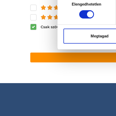
Elengedhetetlen
kiválasztása
és felette
és felette
Csak szöveges értékelések megjeleníté
Megtagad