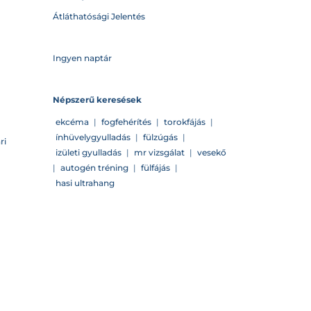
Átláthatósági Jelentés
Ingyen naptár
Népszerű keresések
ekcéma
|
fogfehérítés
|
torokfájás
|
ínhüvelygyulladás
|
fülzúgás
|
ri
izületi gyulladás
|
mr vizsgálat
|
vesekő
|
autogén tréning
|
fülfájás
|
hasi ultrahang