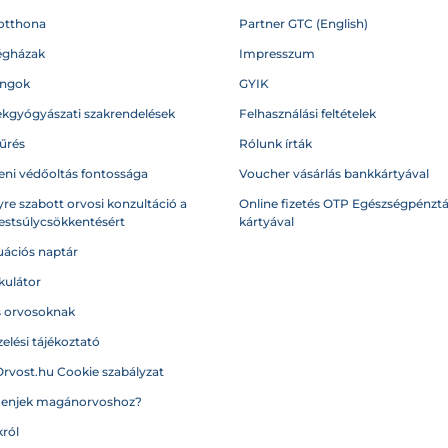
otthona
Partner GTC (English)
égházak
Impresszum
angok
GYIK
kgyógyászati szakrendelések
Felhasználási feltételek
űrés
Rólunk írták
eni védőoltás fontossága
Voucher vásárlás bankkártyával
re szabott orvosi konzultáció a
Online fizetés OTP Egészségpénztá
testsúlycsökkentésért
kártyával
ációs naptár
kulátor
s orvosoknak
elési tájékoztató
Orvost.hu Cookie szabályzat
menjek magánorvoshoz?
ról