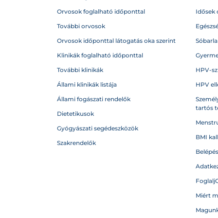
Orvosok foglalható időponttal
Idősek 
További orvosok
Egészs
Orvosok időponttal látogatás oka szerint
Sóbarl
Klinikák foglalható időponttal
Gyerme
További klinikák
HPV-sz
Állami klinikák listája
HPV ell
Állami fogászati rendelők
Személy
tartós 
Dietetikusok
Menstru
Gyógyászati segédeszközök
BMI kal
Szakrendelők
Belépé
Adatkez
Foglalj
Miért 
Magunk