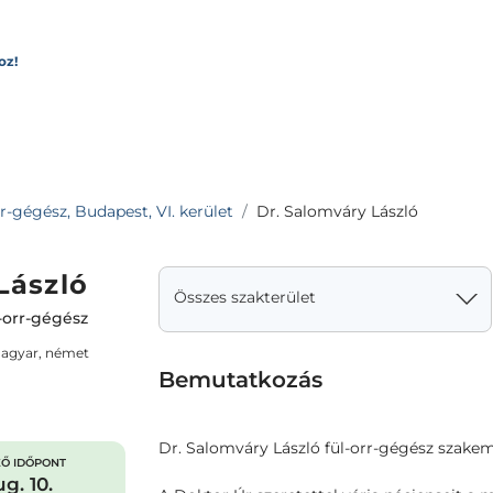
oz!
r-gégész, Budapest, VI. kerület
Dr. Salomváry László
László
Összes szakterület
-orr-gégész
magyar, német
Bemutatkozás
Dr. Salomváry László fül-orr-gégész szak
Ő IDŐPONT
g. 10.