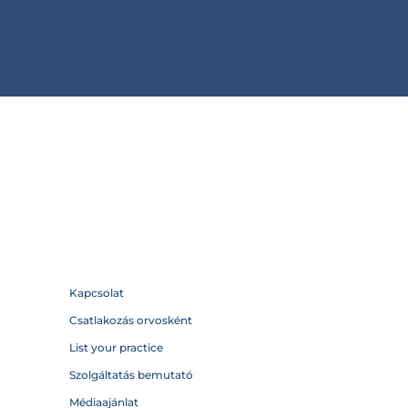
Kapcsolat
Csatlakozás orvosként
List your practice
Szolgáltatás bemutató
Médiaajánlat